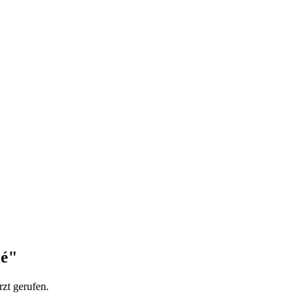
lé"
rzt
gerufen
.