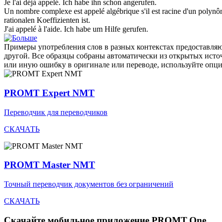
Je l'ai déjà
appelé
.
Ich habe ihn schon
angerufen
.
Un nombre complexe est
appelé
algébrique s'il est racine d'un polynô
rationalen Koeffizienten ist.
J'ai
appelé
à l'aide.
Ich habe um Hilfe
gerufen
.
Примеры употребления слов в разных контекстах предоставляют
другой. Все образцы собраны автоматически из открытых ист
или иную ошибку в оригинале или переводе, используйте опц
PROMT Expert NMT
Переводчик для переводчиков
СКАЧАТЬ
PROMT Master NMT
Точный переводчик документов без ограничений
СКАЧАТЬ
Скачайте мобильное приложение PROMT.One