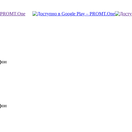
фон
фон