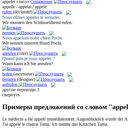
appeler
глагол
Спряжение
appelle / appelai / appelé
rufen
(déclaratif)
Nous dûmes
appeler
le serrurier.
Wir mussten den Schlüsseldienst
rufen
.
nennen
Nous
appelons
notre chien Pochi.
Wir
nennen
unseren Hund Pochi.
anrufen
(crier)
Quand puis-je vous
appeler
?
Wann kann ich Sie
anrufen
?
holen
(ascenseur)
berufen
(désigner)
aufrufen
другие переводы
3
свернуть
Примеры предложений со словом "appe
Le médecin a été
appelé
immédiatement.
Augenblicklich wurde der A
J'ai
appelé
le chaton Tama.
Ich
nannte
das Kätzchen Tama.