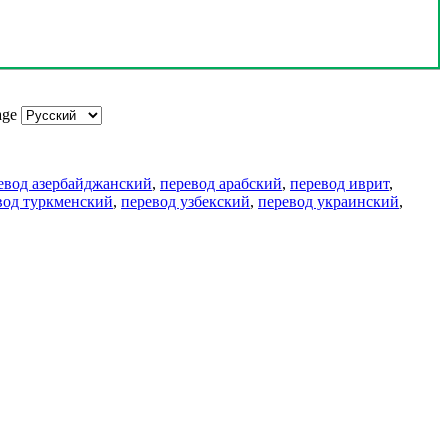
age
евод азербайджанский
,
перевод арабский
,
перевод иврит
,
вод туркменский
,
перевод узбекский
,
перевод украинский
,