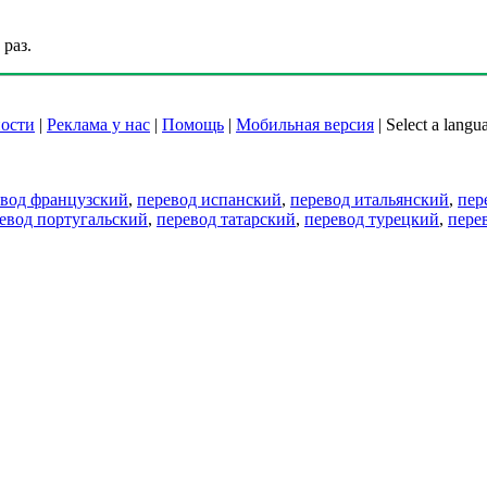
раз.
ости
|
Реклама у нас
|
Помощь
|
Мобильная версия
|
Select a langu
евод французский
,
перевод испанский
,
перевод итальянский
,
пер
евод португальский
,
перевод татарский
,
перевод турецкий
,
пере