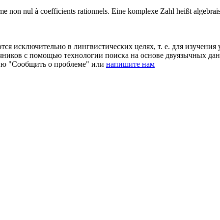
me non nul à coefficients rationnels.
Eine komplexe Zahl
heißt
algebrai
ся исключительно в лингвистических целях, т. е. для изучения 
очников с помощью технологии поиска на основе двуязычных д
ию "Сообщить о проблеме" или
напишите нам