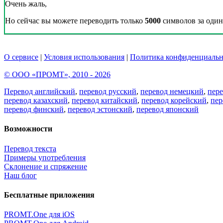
Очень жаль,
Но сейчас вы можете переводить только
5000
символов за один 
О сервисе
|
Условия использования
|
Политика конфиденциальн
© ООО «ПРОМТ», 2010 - 2026
Перевод английский
,
перевод русский
,
перевод немецкий
,
пер
перевод казахский
,
перевод китайский
,
перевод корейский
,
пер
перевод финский
,
перевод эстонский
,
перевод японский
Возможности
Перевод текста
Примеры употребления
Склонение и спряжение
Наш блог
Бесплатные приложения
PROMT.One для iOS