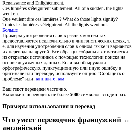
Renaissance and
Enlightenment
.
Ces
lumières
s'éteignirent subitement.
All of a sudden, the
lights
went on.
Que veulent dire ces
lumières
?
What do those
lights
signify?
Toutes les
lumières
s'éteignirent.
All the
lights
went out.
Больше
Примеры употребления слов в разных контекстах
предоставляются исключительно в лингвистических целях, т.
е. для изучения употребления слов в одном языке и вариантов
их перевода на другой. Все образцы собраны автоматически
из открытых источников с помощью технологии поиска на
основе двуязычных данных. Если вы обнаружили
орфографическую, пунктуационную или иную ошибку в
оригинале или переводе, используйте опцию "Сообщить о
проблеме" или
напишите нам
Ваш текст переведен частично.
Вы можете переводить не более
5000
символов за один раз.
Примеры использования и перевод
Что умеет переводчик французский ↔
английский