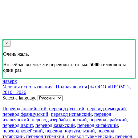
×
Очень жаль,
Но сейчас вы можете переводить только
5000
символов за
один раз.
наверх
Условия использования
|
Полная версия
|
© ООО «ПРОМТ»,
2010 - 2026
Select a language
Перевод английский
,
перевод русский
,
перевод немецкий
,
перевод французский
,
перевод испанский
,
перевод
итальянский
,
перевод азербайджанский
,
перевод арабский
,
перевод иврит
,
перевод казахский
,
перевод китайский
,
перевод корейский
,
перевод португальский
,
перевод
татарский
,
перевод турецкий
,
перевод туркменский
,
перевод