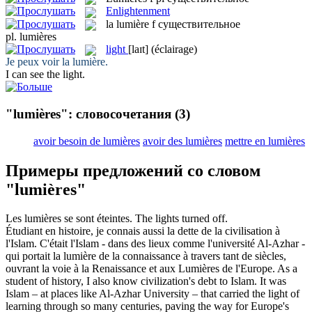
Enlightenment
la
lumière
f
существительное
pl.
lumières
light
[laɪt]
(éclairage)
Je peux voir la
lumière
.
I can see the
light
.
"lumières": словосочетания
(3)
avoir besoin de lumières
avoir des lumières
mettre en lumières
Примеры предложений со словом
"lumières"
Les
lumières
se sont éteintes.
The
lights
turned off.
Étudiant en histoire, je connais aussi la dette de la civilisation à
l'Islam. C'était l'Islam - dans des lieux comme l'université Al-Azhar -
qui portait la lumière de la connaissance à travers tant de siècles,
ouvrant la voie à la Renaissance et aux
Lumières
de l'Europe.
As a
student of history, I also know civilization's debt to Islam. It was
Islam – at places like Al-Azhar University – that carried the light of
learning through so many centuries, paving the way for Europe's