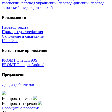
узбекский
,
перевод украинский
,
перевод финский
,
перевод
эстонский
,
перевод японский
Возможности
Перевод текста
Примеры употребления
Склонение и спряжение
Наш блог
Бесплатные приложения
PROMT.One для iOS
PROMT.One для Android
Предложения
Для разработчиков
Копировать текст
Копировать перевод
Сообщить о проблеме