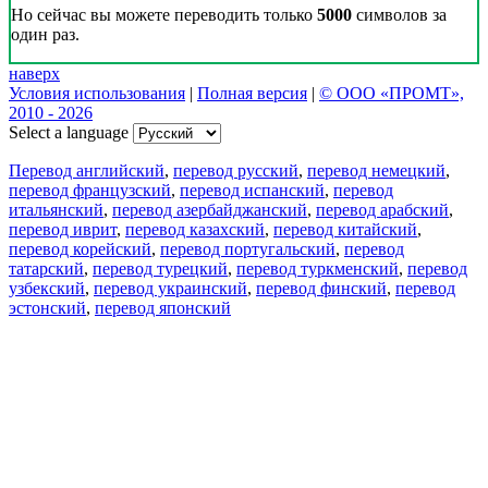
Но сейчас вы можете переводить только
5000
символов за
один раз.
наверх
Условия использования
|
Полная версия
|
© ООО «ПРОМТ»,
2010 - 2026
Select a language
Перевод английский
,
перевод русский
,
перевод немецкий
,
перевод французский
,
перевод испанский
,
перевод
итальянский
,
перевод азербайджанский
,
перевод арабский
,
перевод иврит
,
перевод казахский
,
перевод китайский
,
перевод корейский
,
перевод португальский
,
перевод
татарский
,
перевод турецкий
,
перевод туркменский
,
перевод
узбекский
,
перевод украинский
,
перевод финский
,
перевод
эстонский
,
перевод японский
Возможности
Перевод текста
Примеры употребления
Склонение и спряжение
Наш блог