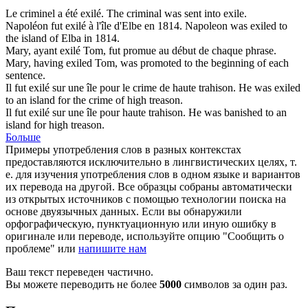
Le criminel a été
exilé
.
The criminal was sent into
exile
.
Napoléon fut
exilé
à l'île d'Elbe en 1814.
Napoleon was
exiled
to
the island of Elba in 1814.
Mary, ayant
exilé
Tom, fut promue au début de chaque phrase.
Mary, having
exiled
Tom, was promoted to the beginning of each
sentence.
Il fut
exilé
sur une île pour le crime de haute trahison.
He was
exiled
to an island for the crime of high treason.
Il fut
exilé
sur une île pour haute trahison.
He was banished to an
island for high treason.
Больше
Примеры употребления слов в разных контекстах
предоставляются исключительно в лингвистических целях, т.
е. для изучения употребления слов в одном языке и вариантов
их перевода на другой. Все образцы собраны автоматически
из открытых источников с помощью технологии поиска на
основе двуязычных данных. Если вы обнаружили
орфографическую, пунктуационную или иную ошибку в
оригинале или переводе, используйте опцию "Сообщить о
проблеме" или
напишите нам
Ваш текст переведен частично.
Вы можете переводить не более
5000
символов за один раз.