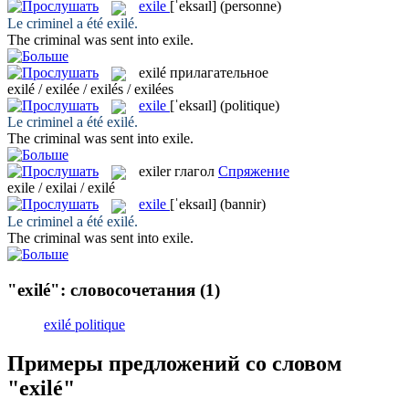
exile
[ˈeksaɪl]
(personne)
Le criminel a été
exilé
.
The criminal was sent into
exile
.
exilé
прилагательное
exilé / exilée / exilés / exilées
exile
[ˈeksaɪl]
(politique)
Le criminel a été
exilé
.
The criminal was sent into
exile
.
exiler
глагол
Спряжение
exile / exilai / exilé
exile
[ˈeksaɪl]
(bannir)
Le criminel a été
exilé
.
The criminal was sent into
exile
.
"exilé": словосочетания
(1)
exilé politique
Примеры предложений со словом
"exilé"