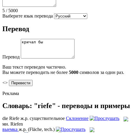
5
/
5000
Выберите язык перевода
Перевод
Перевод
Ваш текст переведен частично.
Вы можете переводить не более
5000
символов за один раз.
<>
Реклама
Словарь: "riefe" - переводы и примеры
die
Riefe
ж.р.
существительное
Склонение
мн.
Riefen
выемка
ж.р.
(Fläche, tech.)