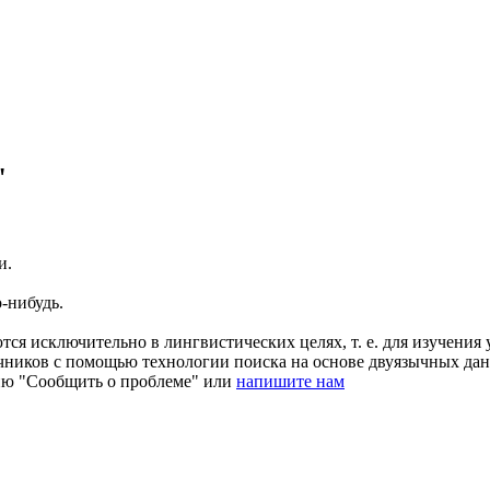
"
и.
о-нибудь.
ся исключительно в лингвистических целях, т. е. для изучения 
очников с помощью технологии поиска на основе двуязычных д
ию "Сообщить о проблеме" или
напишите нам