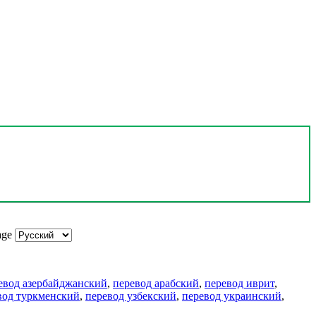
age
евод азербайджанский
,
перевод арабский
,
перевод иврит
,
вод туркменский
,
перевод узбекский
,
перевод украинский
,