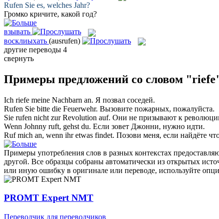
Rufen
Sie es, welches Jahr?
Громко
кричите
, какой год?
взывать
восклиыхать
(ausrufen)
другие переводы
4
свернуть
Примеры предложений со словом "riefe
Ich
riefe
meine Nachbarn an.
Я
позвал
соседей.
Rufen
Sie bitte die Feuerwehr.
Вызовите
пожарных, пожалуйста.
Sie
rufen
nicht zur Revolution auf.
Они не
призывают
к революци
Wenn Johnny
ruft
, gehst du.
Если
зовет
Джонни, нужно идти.
Ruf
mich an, wenn ihr etwas findet.
Позови
меня, если найдёте чт
Примеры употребления слов в разных контекстах предоставляют
другой. Все образцы собраны автоматически из открытых ист
или иную ошибку в оригинале или переводе, используйте опц
PROMT Expert NMT
Переводчик для переводчиков