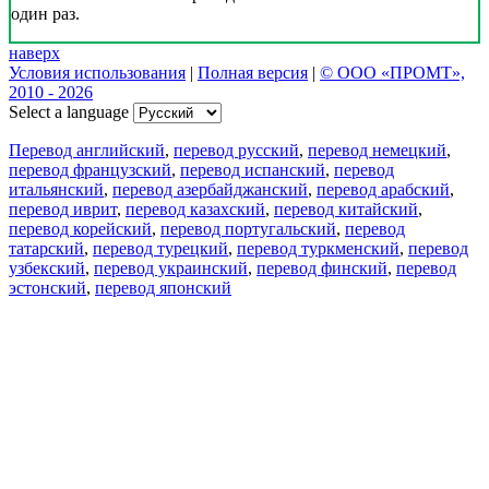
один раз.
наверх
Условия использования
|
Полная версия
|
© ООО «ПРОМТ»,
2010 - 2026
Select a language
Перевод английский
,
перевод русский
,
перевод немецкий
,
перевод французский
,
перевод испанский
,
перевод
итальянский
,
перевод азербайджанский
,
перевод арабский
,
перевод иврит
,
перевод казахский
,
перевод китайский
,
перевод корейский
,
перевод португальский
,
перевод
татарский
,
перевод турецкий
,
перевод туркменский
,
перевод
узбекский
,
перевод украинский
,
перевод финский
,
перевод
эстонский
,
перевод японский
Возможности
Перевод текста
Примеры употребления
Склонение и спряжение
Наш блог
Бесплатные приложения