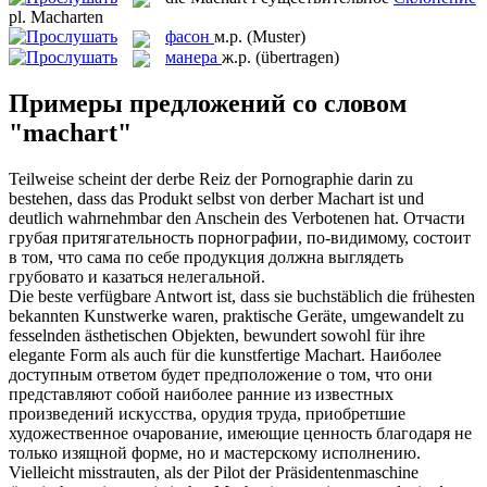
pl.
Macharten
фасон
м.р.
(Muster)
манера
ж.р.
(übertragen)
Примеры предложений со словом
"machart"
Teilweise scheint der derbe Reiz der Pornographie darin zu
bestehen, dass das Produkt selbst von derber
Machart
ist und
deutlich wahrnehmbar den Anschein des Verbotenen hat.
Отчасти
грубая притягательность порнографии, по-видимому, состоит
в том, что сама по себе продукция должна выглядеть
грубовато и казаться нелегальной.
Die beste verfügbare Antwort ist, dass sie buchstäblich die frühesten
bekannten Kunstwerke waren, praktische Geräte, umgewandelt zu
fesselnden ästhetischen Objekten, bewundert sowohl für ihre
elegante Form als auch für die kunstfertige
Machart
.
Наиболее
доступным ответом будет предположение о том, что они
представляют собой наиболее ранние из известных
произведений искусства, орудия труда, приобретшие
художественное очарование, имеющие ценность благодаря не
только изящной форме, но и мастерскому исполнению.
Vielleicht misstrauten, als der Pilot der Präsidentenmaschine