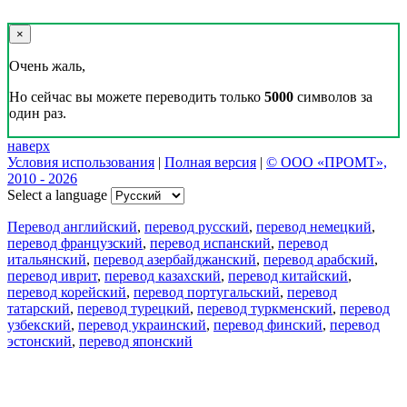
×
Очень жаль,
Но сейчас вы можете переводить только
5000
символов за
один раз.
наверх
Условия использования
|
Полная версия
|
© ООО «ПРОМТ»,
2010 - 2026
Select a language
Перевод английский
,
перевод русский
,
перевод немецкий
,
перевод французский
,
перевод испанский
,
перевод
итальянский
,
перевод азербайджанский
,
перевод арабский
,
перевод иврит
,
перевод казахский
,
перевод китайский
,
перевод корейский
,
перевод португальский
,
перевод
татарский
,
перевод турецкий
,
перевод туркменский
,
перевод
узбекский
,
перевод украинский
,
перевод финский
,
перевод
эстонский
,
перевод японский
Возможности