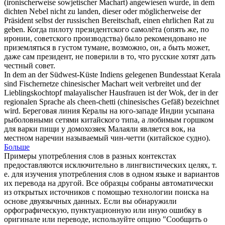
(ironischerweise sowjetischer
Machart
) angewiesen wurde, in dem
dichten Nebel nicht zu landen, dieser oder möglicherweise der
Präsident selbst der russischen Bereitschaft, einen ehrlichen Rat zu
geben.
Когда пилоту президентского самолёта (опять же, по
иронии, советского производства) было рекомендовано не
приземляться в густом тумане, возможно, он, а быть может,
даже сам президент, не поверили в то, что русские хотят дать
честный совет.
In dem an der Südwest-Küste Indiens gelegenen Bundesstaat Kerala
sind Fischernetze chinesischer
Machart
weit verbreitet und der
Lieblingskochtopf malayalischer Hausfrauen ist der Wok, der in der
regionalen Sprache als cheen-chetti (chinesisches Gefäß) bezeichnet
wird.
Береговая линия Кералы на юго-западе Индии усыпана
рыболовными сетями китайского типа, а любимым горшком
для варки пищи у домохозяек Малаяли является вок, на
местном наречии называемый чин-четти (китайское судно).
Больше
Примеры употребления слов в разных контекстах
предоставляются исключительно в лингвистических целях, т.
е. для изучения употребления слов в одном языке и вариантов
их перевода на другой. Все образцы собраны автоматически
из открытых источников с помощью технологии поиска на
основе двуязычных данных. Если вы обнаружили
орфографическую, пунктуационную или иную ошибку в
оригинале или переводе, используйте опцию "Сообщить о