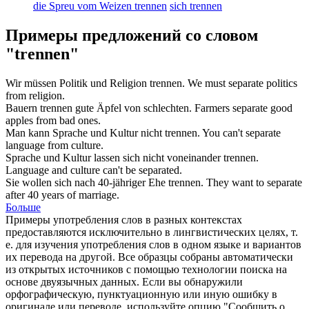
die Spreu vom Weizen trennen
sich trennen
Примеры предложений со словом
"trennen"
Wir müssen Politik und Religion
trennen
.
We must
separate
politics
from religion.
Bauern
trennen
gute Äpfel von schlechten.
Farmers
separate
good
apples from bad ones.
Man kann Sprache und Kultur nicht
trennen
.
You can't
separate
language from culture.
Sprache und Kultur lassen sich nicht voneinander
trennen
.
Language and culture can't be
separated
.
Sie wollen sich nach 40-jähriger Ehe
trennen
.
They want to
separate
after 40 years of marriage.
Больше
Примеры употребления слов в разных контекстах
предоставляются исключительно в лингвистических целях, т.
е. для изучения употребления слов в одном языке и вариантов
их перевода на другой. Все образцы собраны автоматически
из открытых источников с помощью технологии поиска на
основе двуязычных данных. Если вы обнаружили
орфографическую, пунктуационную или иную ошибку в
оригинале или переводе, используйте опцию "Сообщить о