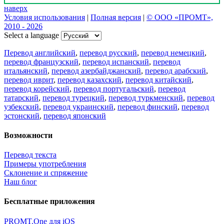
наверх
Условия использования
|
Полная версия
|
© ООО «ПРОМТ»,
2010 - 2026
Select a language
Перевод английский
,
перевод русский
,
перевод немецкий
,
перевод французский
,
перевод испанский
,
перевод
итальянский
,
перевод азербайджанский
,
перевод арабский
,
перевод иврит
,
перевод казахский
,
перевод китайский
,
перевод корейский
,
перевод португальский
,
перевод
татарский
,
перевод турецкий
,
перевод туркменский
,
перевод
узбекский
,
перевод украинский
,
перевод финский
,
перевод
эстонский
,
перевод японский
Возможности
Перевод текста
Примеры употребления
Склонение и спряжение
Наш блог
Бесплатные приложения
PROMT.One для iOS