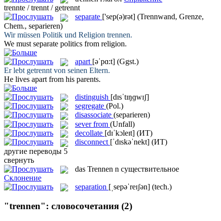
trennte / trennt / getrennt
separate
['sep(ə)rət]
(Trennwand, Grenze,
Chem., separieren)
Wir müssen Politik und Religion
trennen
.
We must
separate
politics from religion.
apart
[əˈpɑ:t]
(Ggst.)
Er lebt
getrennt
von seinen Eltern.
He lives
apart
from his parents.
distinguish
[dɪsˈtɪŋɡwɪʃ]
segregate
(Pol.)
disassociate
(separieren)
sever from
(Unfall)
decollate
[dɪˈkɔleɪt]
(ИТ)
disconnect
[ˈdɪskəˈnekt]
(ИТ)
другие переводы
5
свернуть
das
Trennen
n
существительное
Склонение
separation
[ˌsepəˈreɪʃən]
(tech.)
"trennen": словосочетания
(2)