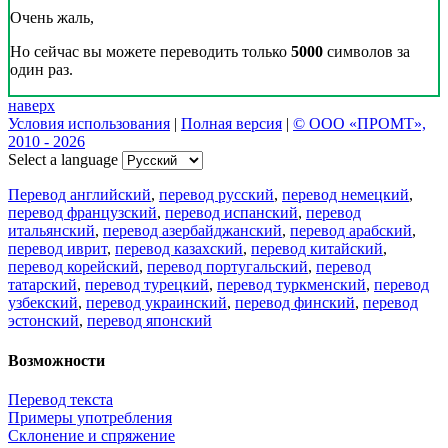
Очень жаль,
Но сейчас вы можете переводить только
5000
символов за
один раз.
наверх
Условия использования
|
Полная версия
|
© ООО «ПРОМТ»,
2010 - 2026
Select a language
Перевод английский
,
перевод русский
,
перевод немецкий
,
перевод французский
,
перевод испанский
,
перевод
итальянский
,
перевод азербайджанский
,
перевод арабский
,
перевод иврит
,
перевод казахский
,
перевод китайский
,
перевод корейский
,
перевод португальский
,
перевод
татарский
,
перевод турецкий
,
перевод туркменский
,
перевод
узбекский
,
перевод украинский
,
перевод финский
,
перевод
эстонский
,
перевод японский
Возможности
Перевод текста
Примеры употребления
Склонение и спряжение