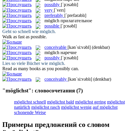
possibly
[ˈpɔsəblɪ]
very
[ˈverɪ]
preferably
[ˈprefərəblɪ]
möglich
прилагательное
possible
[ˈpɔsəbl]
Geht so schnell wie
möglich
.
Walk as fast as
possible
.
conceivable
[kənˈsi:vəbl]
(denkbar)
möglich
наречие
possibly
[ˈpɔsəblɪ]
Lies so viele Bücher wie
möglich
.
Read as many books as you
possibly
can.
conceivably
[kənˈsi:vəblɪ]
(denkbar)
"möglichst": словосочетания
(7)
möglichst schnell
möglichst bald
möglichst gering
möglichst
natürlich
möglichst rasch
möglichst wenig
auf möglichst
schonende Weise
Примеры предложений со словом