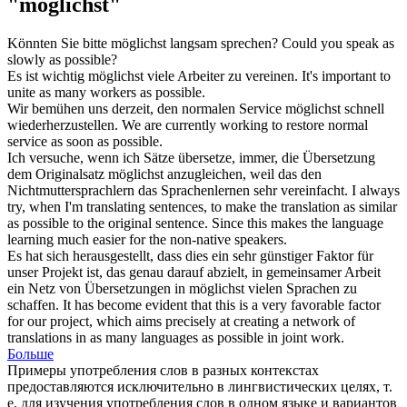
"möglichst"
Könnten Sie bitte
möglichst
langsam sprechen?
Could you speak as
slowly as
possible
?
Es ist wichtig
möglichst
viele Arbeiter zu vereinen.
It's important to
unite as many workers as
possible
.
Wir bemühen uns derzeit, den normalen Service
möglichst
schnell
wiederherzustellen.
We are currently working to restore normal
service as soon as
possible
.
Ich versuche, wenn ich Sätze übersetze, immer, die Übersetzung
dem Originalsatz
möglichst
anzugleichen, weil das den
Nichtmuttersprachlern das Sprachenlernen sehr vereinfacht.
I always
try, when I'm translating sentences, to make the translation as similar
as
possible
to the original sentence. Since this makes the language
learning much easier for the non-native speakers.
Es hat sich herausgestellt, dass dies ein sehr günstiger Faktor für
unser Projekt ist, das genau darauf abzielt, in gemeinsamer Arbeit
ein Netz von Übersetzungen in
möglichst
vielen Sprachen zu
schaffen.
It has become evident that this is a very favorable factor
for our project, which aims precisely at creating a network of
translations in as many languages as
possible
in joint work.
Больше
Примеры употребления слов в разных контекстах
предоставляются исключительно в лингвистических целях, т.
е. для изучения употребления слов в одном языке и вариантов