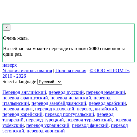
×
Очень жаль,
Но сейчас вы можете переводить только
5000
символов за
один раз.
наверх
Условия использования
|
Полная версия
|
© ООО «ПРОМТ»,
2010 - 2026
Select a language
Перевод английский
,
перевод русский
,
перевод немецкий
,
перевод французский
,
перевод испанский
,
перевод
итальянский
,
перевод азербайджанский
,
перевод арабский
,
перевод иврит
,
перевод казахский
,
перевод китайский
,
перевод корейский
,
перевод португальский
,
перевод
татарский
,
перевод турецкий
,
перевод туркменский
,
перевод
узбекский
,
перевод украинский
,
перевод финский
,
перевод
эстонский
,
перевод японский