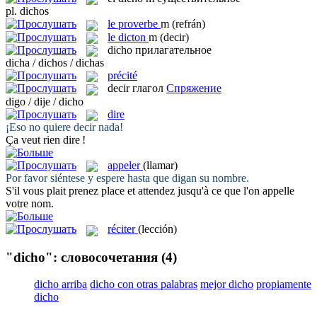
pl.
dichos
le
proverbe
m
(refrán)
le
dicton
m
(decir)
dicho
прилагательное
dicha / dichos / dichas
précité
decir
глагол
Спряжение
digo / dije / dicho
dire
¡Eso no quiere
decir
nada!
Ça veut rien
dire
!
appeler
(llamar)
Por favor siéntese y espere hasta que
digan
su nombre.
S'il vous plait prenez place et attendez jusqu'à ce que l'on
appelle
votre nom.
réciter
(lección)
"dicho": словосочетания
(4)
dicho arriba
dicho con otras palabras
mejor dicho
propiamente
dicho