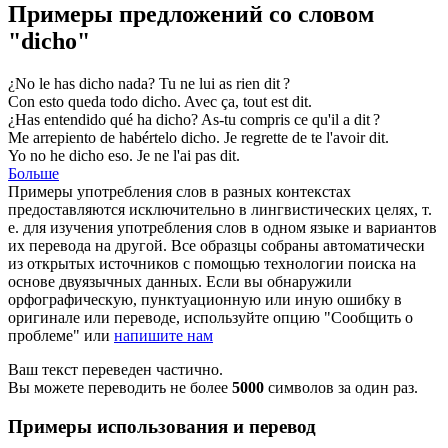
Примеры предложений со словом
"dicho"
¿No le has
dicho
nada?
Tu ne lui as rien
dit
?
Con esto queda todo
dicho
.
Avec ça, tout est
dit
.
¿Has entendido qué ha
dicho
?
As-tu compris ce qu'il a
dit
?
Me arrepiento de habértelo
dicho
.
Je regrette de te l'avoir
dit
.
Yo no he
dicho
eso.
Je ne l'ai pas
dit
.
Больше
Примеры употребления слов в разных контекстах
предоставляются исключительно в лингвистических целях, т.
е. для изучения употребления слов в одном языке и вариантов
их перевода на другой. Все образцы собраны автоматически
из открытых источников с помощью технологии поиска на
основе двуязычных данных. Если вы обнаружили
орфографическую, пунктуационную или иную ошибку в
оригинале или переводе, используйте опцию "Сообщить о
проблеме" или
напишите нам
Ваш текст переведен частично.
Вы можете переводить не более
5000
символов за один раз.
Примеры использования и перевод