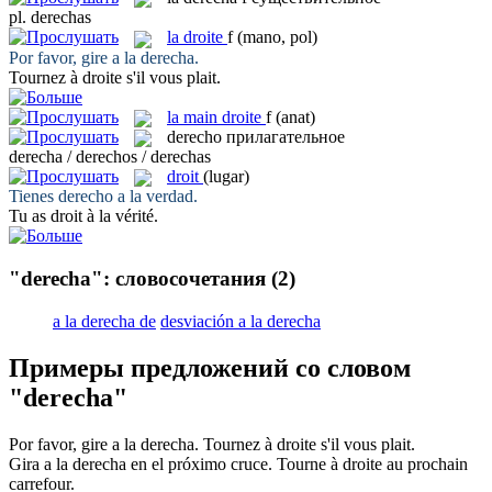
pl.
derechas
la
droite
f
(mano, pol)
Por favor, gire a la
derecha
.
Tournez à
droite
s'il vous plait.
la
main droite
f
(anat)
derecho
прилагательное
derecha / derechos / derechas
droit
(lugar)
Tienes
derecho
a la verdad.
Tu as
droit
à la vérité.
"derecha": словосочетания
(2)
a la derecha de
desviación a la derecha
Примеры предложений со словом
"derecha"
Por favor, gire a la
derecha
.
Tournez à
droite
s'il vous plait.
Gira a la
derecha
en el próximo cruce.
Tourne à
droite
au prochain
carrefour.