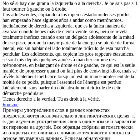
No sé si hay que girar a la izquierda o a la
derecha
.
Je ne sais pas s'il
faut tourner à gauche ou à
droite
.
Los adolescentes, copiando a los raperos estadounidenses gordos,
han empezado hace algunos años a andar como metrónomos,
inclinándose de
derecha
a izquierda, que es la única manera de
avanzar cuando tienes más de ciento veinte kilos, pero se revela
totalmente ineficaz cuando eres un delgado adolescente de la mitad
de ese peso, porque la mayor parte de la energía se pierde de forma
lateral, eso sin hablar del lado totalmente ridículo de esta marcha
pendular.
Les adolescents, qui copient les gros rappeurs étasuniens,
se sont mis depuis quelques années à marcher comme des
métronomes, en balançant de
droite
et de gauche, ce qui est la seule
manière de progresser quand on fait plus de cent-vingt kilos, mais se
révèle totalement inefficace lorsqu'on est un mince adolescent de la
moitié de ce poids, puisque l'essentiel de l'énergie est perdue
latéralement, sans parler du côté absolument ridicule de cette
démarche pendulaire.
Tienes
derecho
a la verdad.
Tu as
droit
à la vérité.
Больше
Примеры употребления слов в разных контекстах
предоставляются исключительно в лингвистических целях, т.
е. для изучения употребления слов в одном языке и вариантов
их перевода на другой. Все образцы собраны автоматически
из открытых источников с помощью технологии поиска на
основе двуязычных данных. Если вы обнаружили