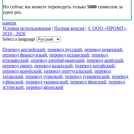
Но сейчас вы можете переводить только
5000
символов за
один раз.
наверх
Условия использования
|
Полная версия
|
© ООО «ПРОМТ»,
2010 - 2026
Select a language
Перевод английский
,
перевод русский
,
перевод немецкий
,
перевод французский
,
перевод испанский
,
перевод
итальянский
,
перевод азербайджанский
,
перевод арабский
,
перевод иврит
,
перевод казахский
,
перевод китайский
,
перевод корейский
,
перевод португальский
,
перевод
татарский
,
перевод турецкий
,
перевод туркменский
,
перевод
узбекский
,
перевод украинский
,
перевод финский
,
перевод
эстонский
,
перевод японский
Возможности
Перевод текста
Примеры употребления
Склонение и спряжение
Наш блог