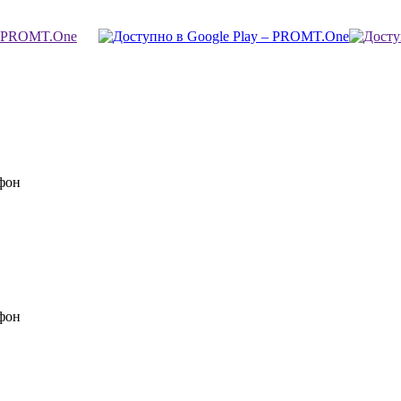
фон
фон