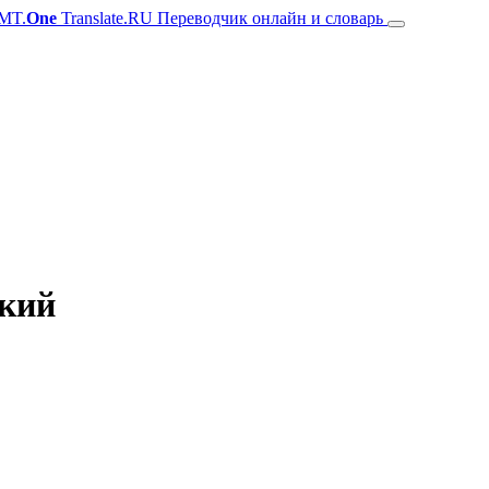
MT.
One
Translate.RU Переводчик онлайн и словарь
ский