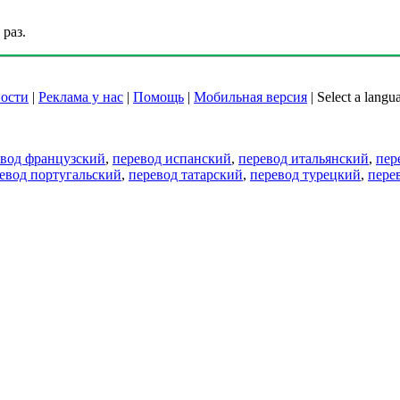
раз.
ости
|
Реклама у нас
|
Помощь
|
Мобильная версия
|
Select a langu
евод французский
,
перевод испанский
,
перевод итальянский
,
пер
евод португальский
,
перевод татарский
,
перевод турецкий
,
пере