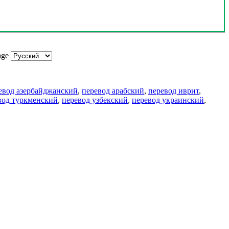
age
евод азербайджанский
,
перевод арабский
,
перевод иврит
,
вод туркменский
,
перевод узбекский
,
перевод украинский
,