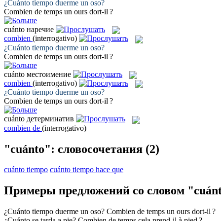
¿
Cuánto
tiempo duerme un oso?
Combien
de temps un ours dort-il ?
cuánto
наречие
combien
(interrogativo)
¿
Cuánto
tiempo duerme un oso?
Combien
de temps un ours dort-il ?
cuánto
местоимение
combien
(interrogativo)
¿
Cuánto
tiempo duerme un oso?
Combien
de temps un ours dort-il ?
cuánto
детерминатив
combien de
(interrogativo)
"cuánto": словосочетания
(2)
cuánto tiempo
cuánto tiempo hace que
Примеры предложений со словом "cuán
¿
Cuánto
tiempo duerme un oso?
Combien
de temps un ours dort-il ?
¿
Cuánto
se tarda a pie?
Combien
de temps cela prend-il à pied ?