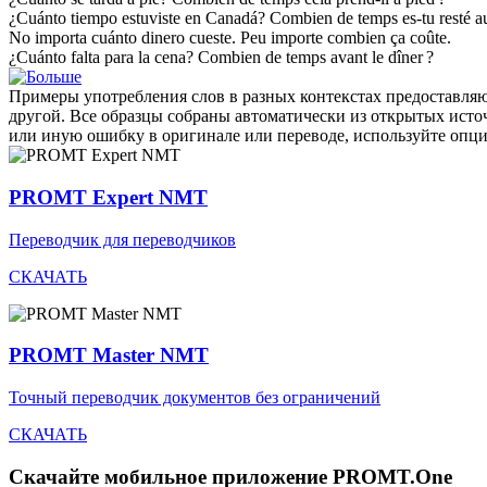
¿
Cuánto
tiempo estuviste en Canadá?
Combien
de temps es-tu resté 
No importa
cuánto
dinero cueste.
Peu importe
combien
ça coûte.
¿
Cuánto
falta para la cena?
Combien
de temps avant le dîner ?
Примеры употребления слов в разных контекстах предоставляют
другой. Все образцы собраны автоматически из открытых ист
или иную ошибку в оригинале или переводе, используйте опц
PROMT Expert NMT
Переводчик для переводчиков
СКАЧАТЬ
PROMT Master NMT
Точный переводчик документов без ограничений
СКАЧАТЬ
Скачайте мобильное приложение PROMT.One