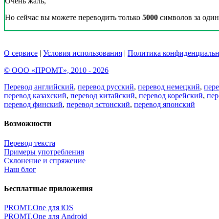
Очень жаль,
Но сейчас вы можете переводить только
5000
символов за один 
О сервисе
|
Условия использования
|
Политика конфиденциальн
© ООО «ПРОМТ», 2010 - 2026
Перевод английский
,
перевод русский
,
перевод немецкий
,
пер
перевод казахский
,
перевод китайский
,
перевод корейский
,
пер
перевод финский
,
перевод эстонский
,
перевод японский
Возможности
Перевод текста
Примеры употребления
Склонение и спряжение
Наш блог
Бесплатные приложения
PROMT.One для iOS
PROMT.One для Android