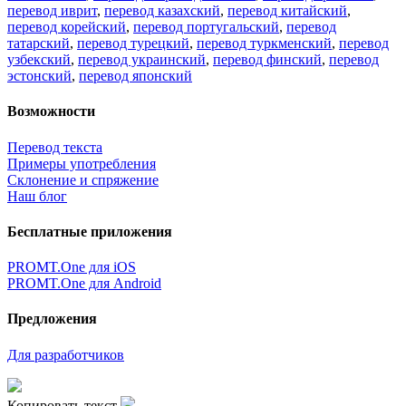
перевод иврит
,
перевод казахский
,
перевод китайский
,
перевод корейский
,
перевод португальский
,
перевод
татарский
,
перевод турецкий
,
перевод туркменский
,
перевод
узбекский
,
перевод украинский
,
перевод финский
,
перевод
эстонский
,
перевод японский
Возможности
Перевод текста
Примеры употребления
Склонение и спряжение
Наш блог
Бесплатные приложения
PROMT.One для iOS
PROMT.One для Android
Предложения
Для разработчиков
Копировать текст