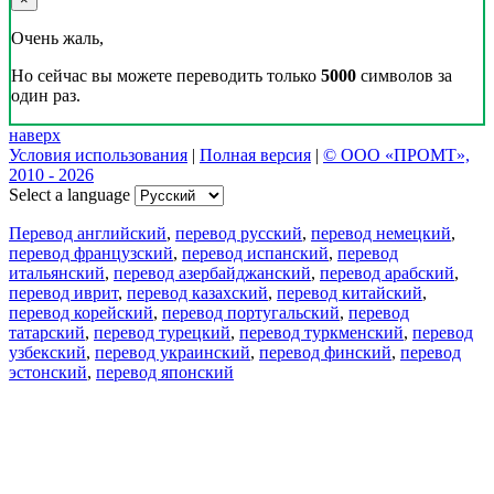
Очень жаль,
Но сейчас вы можете переводить только
5000
символов за
один раз.
наверх
Условия использования
|
Полная версия
|
© ООО «ПРОМТ»,
2010 - 2026
Select a language
Перевод английский
,
перевод русский
,
перевод немецкий
,
перевод французский
,
перевод испанский
,
перевод
итальянский
,
перевод азербайджанский
,
перевод арабский
,
перевод иврит
,
перевод казахский
,
перевод китайский
,
перевод корейский
,
перевод португальский
,
перевод
татарский
,
перевод турецкий
,
перевод туркменский
,
перевод
узбекский
,
перевод украинский
,
перевод финский
,
перевод
эстонский
,
перевод японский
Возможности
Перевод текста
Примеры употребления