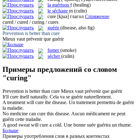
la
guérison
f
(healing)
le
séchage
m
(culin)
cure
[kjuə]
глагол
Спряжение
cured / cured / curing / cures
guérir
(disease, also fig)
Prevention is better than
cure
Mieux vaut prévenir que
guérir
fumer
(smoke)
sécher
(culin)
Примеры предложений со словом
"curing"
Prevention is better than
cure
Mieux vaut prévenir que
guérir
It'll
cure
itself naturally.
Cela va se
guérir
naturellement.
A treatment will
cure
the disease.
Un traitement permettra de
guérir
la maladie.
No medicine can
cure
this disease.
Aucun médicament ne peut
guérir
cette maladie.
A good sweat will
cure
a cold.
Une bonne suée
guérira
un rhume.
Больше
Примеры употребления слов в разных контекстах