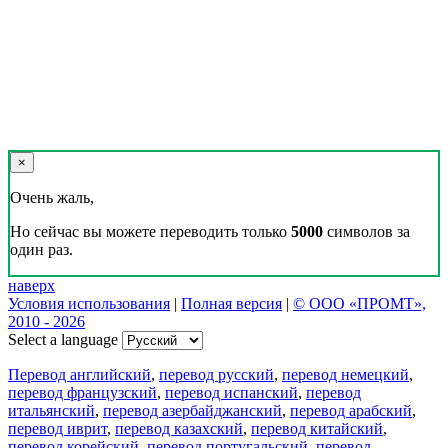
×
Очень жаль,
Но сейчас вы можете переводить только
5000
символов за
один раз.
наверх
Условия использования
|
Полная версия
|
© ООО «ПРОМТ»,
2010 - 2026
Select a language
Перевод английский
,
перевод русский
,
перевод немецкий
,
перевод французский
,
перевод испанский
,
перевод
итальянский
,
перевод азербайджанский
,
перевод арабский
,
перевод иврит
,
перевод казахский
,
перевод китайский
,
перевод корейский
,
перевод португальский
,
перевод