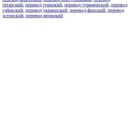
татарский
,
перевод турецкий
,
перевод туркменский
,
перевод
узбекский
,
перевод украинский
,
перевод финский
,
перевод
эстонский
,
перевод японский
Возможности
Перевод текста
Примеры употребления
Склонение и спряжение
Наш блог
Бесплатные приложения
PROMT.One для iOS
PROMT.One для Android
Предложения
Для разработчиков
Копировать текст
Копировать перевод