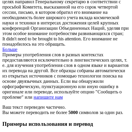
целях направил Генеральному секретарю в соответствии с
просьбой Комитета, высказанной на его сорок четвертой
сессии, письмо, в котором
обратил его внимание
на
необходимость более широкого учета вклада космической
науки и техники в интересах достижения целей крупных
конференций Организации Объединенных Наций, уделяя при
этом особое внимание потребностям развивающихся стран;
It didn't need to be brought
to his attention
.
Его
внимание
не
понадобилось на это обращать.
Больше
Примеры употребления слов в разных контекстах
предоставляются исключительно в лингвистических целях, т.
е. для изучения употребления слов в одном языке и вариантов
их перевода на другой. Все образцы собраны автоматически
из открытых источников с помощью технологии поиска на
основе двуязычных данных. Если вы обнаружили
орфографическую, пунктуационную или иную ошибку в
оригинале или переводе, используйте опцию "Сообщить о
проблеме" или
напишите нам
Ваш текст переведен частично.
Вы можете переводить не более
5000
символов за один раз.
Примеры использования и перевод