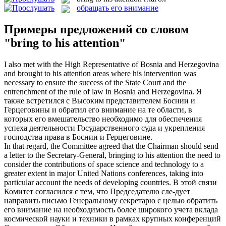
обращать его внимание
Примеры предложений со словом
"bring to his attention"
I also met with the High Representative of Bosnia and Herzegovina
and
brought to his attention
areas where his intervention was
necessary to ensure the success of the State Court and the
entrenchment of the rule of law in Bosnia and Herzegovina.
Я
также встретился с Высоким представителем Боснии и
Герцеговины и
обратил его внимание
на те области, в
которых его вмешательство необходимо для обеспечения
успеха деятельности Государственного суда и укрепления
господства права в Боснии и Герцеговине.
In that regard, the Committee agreed that the Chairman should send
a letter to the Secretary-General,
bringing to his attention
the need to
consider the contributions of space science and technology to a
greater extent in major United Nations conferences, taking into
particular account the needs of developing countries.
В этой связи
Комитет согласился с тем, что Председателю сле-дует
направить письмо Генеральному секретарю с целью
обратить
его внимание
на необходимость более широкого учета вклада
космической науки и техники в рамках крупных конференций