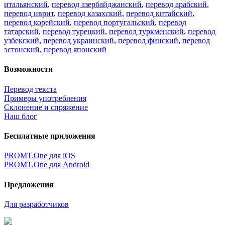
итальянский
,
перевод азербайджанский
,
перевод арабский
,
перевод иврит
,
перевод казахский
,
перевод китайский
,
перевод корейский
,
перевод португальский
,
перевод
татарский
,
перевод турецкий
,
перевод туркменский
,
перевод
узбекский
,
перевод украинский
,
перевод финский
,
перевод
эстонский
,
перевод японский
Возможности
Перевод текста
Примеры употребления
Склонение и спряжение
Наш блог
Бесплатные приложения
PROMT.One для iOS
PROMT.One для Android
Предложения
Для разработчиков