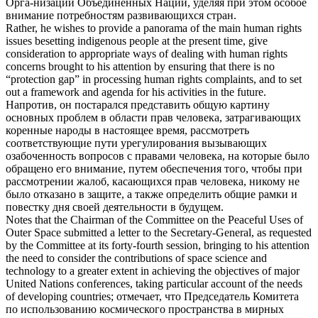
Орга-низации Объединенных Наций, уделяя при этом особое
внимание потребностям развивающихся стран.
Rather, he wishes to provide a panorama of the main human rights
issues besetting indigenous people at the present time, give
consideration to appropriate ways of dealing with human rights
concerns
brought to his attention
by ensuring that there is no
“protection gap” in processing human rights complaints, and to set
out a framework and agenda for his activities in the future.
Напротив, он постарался представить общую картину
основных проблем в области прав человека, затрагивающих
коренные народы в настоящее время, рассмотреть
соответствующие пути урегулирования вызывающих
озабоченность вопросов с правами человека, на которые было
обращено его внимание
, путем обеспечения того, чтобы при
рассмотрении жалоб, касающихся прав человека, никому не
было отказано в защите, а также определить общие рамки и
повестку дня своей деятельности в будущем.
Notes that the Chairman of the Committee on the Peaceful Uses of
Outer Space submitted a letter to the Secretary-General, as requested
by the Committee at its forty-fourth session,
bringing to his attention
the need to consider the contributions of space science and
technology to a greater extent in achieving the objectives of major
United Nations conferences, taking particular account of the needs
of developing countries;
отмечает, что Председатель Комитета
по использованию космического пространства в мирных