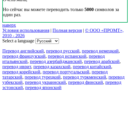
Но сейчас вы можете переводить только
5000
символов за
один раз.
наверх
Условия использования
|
Полная версия
|
© ООО «ПРОМТ»,
2010 - 2026
Select a language
Перевод английский
,
перевод русский
,
перевод немецкий
,
перевод французский
,
перевод испанский
,
перевод
итальянский
,
перевод азербайджанский
,
перевод арабский
,
перевод иврит
,
перевод казахский
,
перевод китайский
,
перевод корейский
,
перевод португальский
,
перевод
татарский
,
перевод турецкий
,
перевод туркменский
,
перевод
узбекский
,
перевод украинский
,
перевод финский
,
перевод
эстонский
,
перевод японский
Возможности
Перевод текста
Примеры употребления
Склонение и спряжение
Наш блог