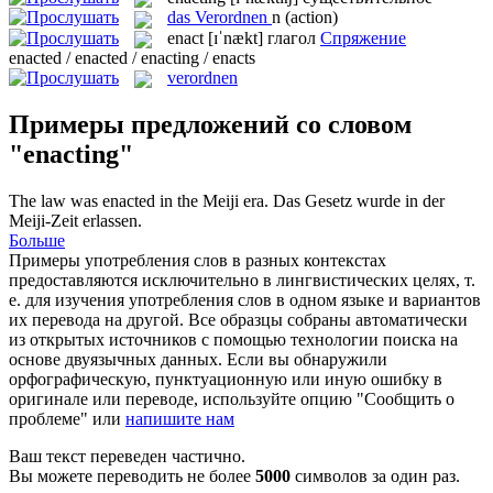
das
Verordnen
n
(action)
enact
[ɪˈnækt]
глагол
Спряжение
enacted / enacted / enacting / enacts
verordnen
Примеры предложений со словом
"enacting"
The law was
enacted
in the Meiji era.
Das Gesetz wurde in der
Meiji-Zeit
erlassen
.
Больше
Примеры употребления слов в разных контекстах
предоставляются исключительно в лингвистических целях, т.
е. для изучения употребления слов в одном языке и вариантов
их перевода на другой. Все образцы собраны автоматически
из открытых источников с помощью технологии поиска на
основе двуязычных данных. Если вы обнаружили
орфографическую, пунктуационную или иную ошибку в
оригинале или переводе, используйте опцию "Сообщить о
проблеме" или
напишите нам
Ваш текст переведен частично.
Вы можете переводить не более
5000
символов за один раз.