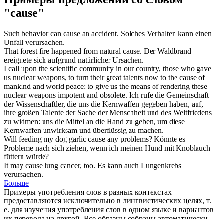
"cause"
Such behavior can
cause
an accident.
Solches Verhalten kann einen
Unfall
verursachen
.
That forest fire happened from natural
cause
.
Der Waldbrand
ereignete sich aufgrund natürlicher
Ursachen
.
I call upon the scientific community in our country, those who gave
us nuclear weapons, to turn their great talents now to the
cause
of
mankind and world peace: to give us the means of rendering these
nuclear weapons impotent and obsolete.
Ich rufe die Gemeinschaft
der Wissenschaftler, die uns die Kernwaffen gegeben haben, auf,
ihre großen Talente der
Sache
der Menschheit und des Weltfriedens
zu widmen: uns die Mittel an die Hand zu geben, um diese
Kernwaffen unwirksam und überflüssig zu machen.
Will feeding my dog garlic
cause
any problems?
Könnte es
Probleme
nach sich ziehen
, wenn ich meinen Hund mit Knoblauch
füttern würde?
It may
cause
lung cancer, too.
Es kann auch Lungenkrebs
verursachen
.
Больше
Примеры употребления слов в разных контекстах
предоставляются исключительно в лингвистических целях, т.
е. для изучения употребления слов в одном языке и вариантов
их перевода на другой. Все образцы собраны автоматически