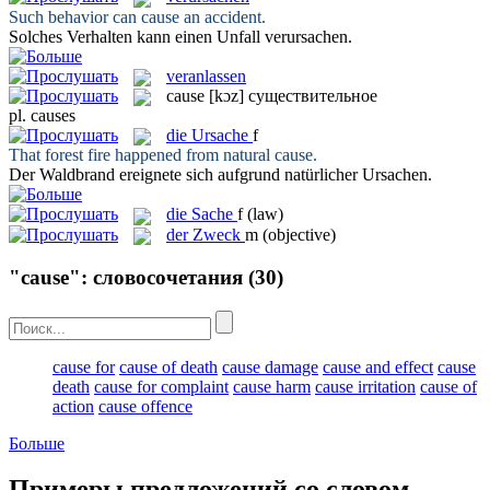
Such behavior can
cause
an accident.
Solches Verhalten kann einen Unfall
verursachen
.
veranlassen
cause
[kɔz]
существительное
pl.
causes
die
Ursache
f
That forest fire happened from natural
cause
.
Der Waldbrand ereignete sich aufgrund natürlicher
Ursachen
.
die
Sache
f
(law)
der
Zweck
m
(objective)
"cause": словосочетания
(30)
cause for
cause of death
cause damage
cause and effect
cause
death
cause for complaint
cause harm
cause irritation
cause of
action
cause offence
Больше
Примеры предложений со словом