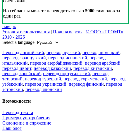
Очень жаль,
Но сейчас вы можете переводить только
5000
символов за
один раз.
наверх
Условия использования
|
Полная версия
|
© ООО «ПРОМТ»,
2010 - 2026
Select a language
Перевод английский
,
перевод русский
,
перевод немецкий
,
перевод французский
,
перевод испанский
,
перевод
итальянский
,
перевод азербайджанский
,
перевод арабский
,
перевод иврит
,
перевод казахский
,
перевод китайский
,
перевод корейский
,
перевод португальский
,
перевод
татарский
,
перевод турецкий
,
перевод туркменский
,
перевод
узбекский
,
перевод украинский
,
перевод финский
,
перевод
эстонский
,
перевод японский
Возможности
Перевод текста
Примеры употребления
Склонение и спряжение
Наш блог