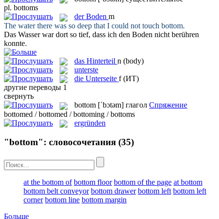
pl.
bottoms
der
Boden
m
The water there was so deep that I could not touch
bottom
.
Das Wasser war dort so tief, dass ich den
Boden
nicht berühren
konnte.
das
Hinterteil
n
(body)
unterste
die
Unterseite
f
(ИТ)
другие переводы
1
свернуть
bottom
[ˈbɔtəm]
глагол
Спряжение
bottomed / bottomed / bottoming / bottoms
ergründen
"bottom": словосочетания
(35)
at the bottom of
bottom floor
bottom of the page
at bottom
bottom belt conveyor
bottom drawer
bottom left
bottom left
corner
bottom line
bottom margin
Больше