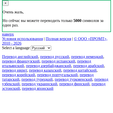
×
Очень жаль,
Но сейчас вы можете переводить только
5000
символов за
один раз.
наверх
Условия использования
|
Полная версия
|
© ООО «ПРОМТ»,
2010 - 2026
Select a language
Перевод английский
,
перевод русский
,
перевод немецкий
,
перевод французский
,
перевод испанский
,
перевод
итальянский
,
перевод азербайджанский
,
перевод арабский
,
перевод иврит
,
перевод казахский
,
перевод китайский
,
перевод корейский
,
перевод португальский
,
перевод
татарский
,
перевод турецкий
,
перевод туркменский
,
перевод
узбекский
,
перевод украинский
,
перевод финский
,
перевод
эстонский
,
перевод японский
Возможности
Перевод текста
Примеры употребления