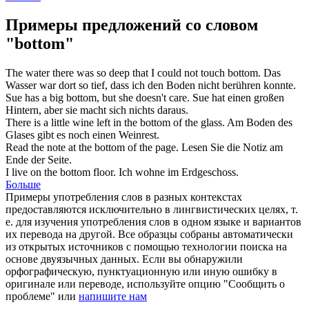
Примеры предложений со словом
"bottom"
The water there was so deep that I could not touch
bottom
.
Das
Wasser war dort so tief, dass ich den
Boden
nicht berühren konnte.
Sue has a big
bottom
, but she doesn't care.
Sue hat einen großen
Hintern
, aber sie macht sich nichts daraus.
There is a little wine left in the
bottom
of the glass.
Am
Boden
des
Glases gibt es noch einen Weinrest.
Read the note at the
bottom of the page
.
Lesen Sie die Notiz am
Ende der Seite
.
I live on the
bottom
floor.
Ich wohne im Erdgeschoss.
Больше
Примеры употребления слов в разных контекстах
предоставляются исключительно в лингвистических целях, т.
е. для изучения употребления слов в одном языке и вариантов
их перевода на другой. Все образцы собраны автоматически
из открытых источников с помощью технологии поиска на
основе двуязычных данных. Если вы обнаружили
орфографическую, пунктуационную или иную ошибку в
оригинале или переводе, используйте опцию "Сообщить о
проблеме" или
напишите нам