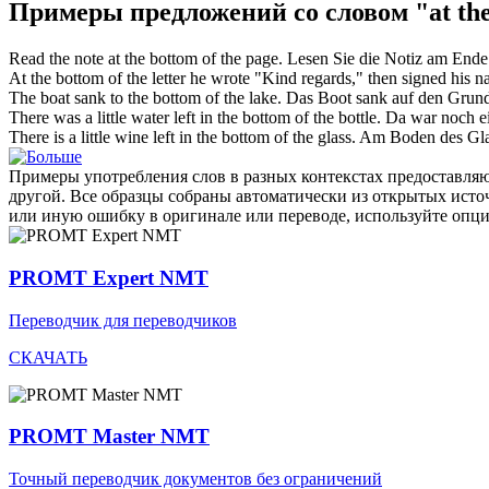
Примеры предложений со словом "at the
Read the note
at the bottom of
the page.
Lesen Sie die Notiz am Ende 
At the bottom of
the letter he wrote "Kind regards," then signed his n
The boat sank to
the bottom of
the lake.
Das Boot sank auf den Grund
There was a little water left in
the bottom of
the bottle.
Da war noch e
There is a little wine left in
the bottom of
the glass.
Am
Boden
des Gla
Примеры употребления слов в разных контекстах предоставляют
другой. Все образцы собраны автоматически из открытых ист
или иную ошибку в оригинале или переводе, используйте опц
PROMT Expert NMT
Переводчик для переводчиков
СКАЧАТЬ
PROMT Master NMT
Точный переводчик документов без ограничений