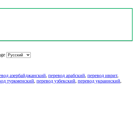
age
евод азербайджанский
,
перевод арабский
,
перевод иврит
,
вод туркменский
,
перевод узбекский
,
перевод украинский
,