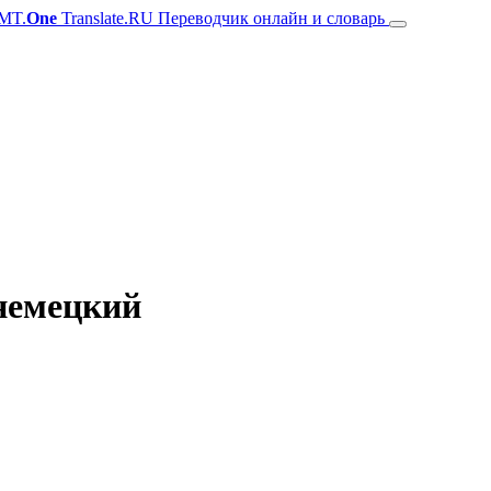
MT.
One
Translate.RU Переводчик онлайн и словарь
 немецкий