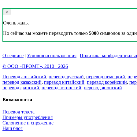
×
Очень жаль,
Но сейчас вы можете переводить только
5000
символов за один 
О сервисе
|
Условия использования
|
Политика конфиденциальн
© ООО «ПРОМТ», 2010 - 2026
Перевод английский
,
перевод русский
,
перевод немецкий
,
пер
перевод казахский
,
перевод китайский
,
перевод корейский
,
пер
перевод финский
,
перевод эстонский
,
перевод японский
Возможности
Перевод текста
Примеры употребления
Склонение и спряжение
Наш блог