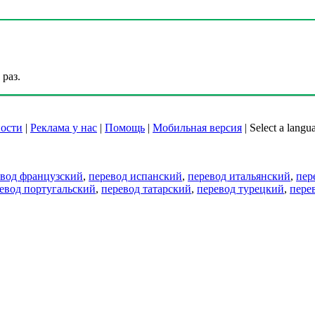
раз.
ости
|
Реклама у нас
|
Помощь
|
Мобильная версия
|
Select a langu
евод французский
,
перевод испанский
,
перевод итальянский
,
пер
евод португальский
,
перевод татарский
,
перевод турецкий
,
пере