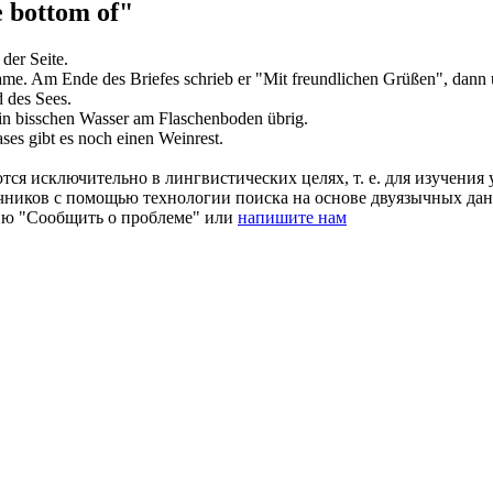
 bottom of"
der Seite.
ame.
Am Ende des Briefes schrieb er "Mit freundlichen Grüßen", dann u
 des Sees.
in bisschen Wasser
am
Flaschenboden übrig.
ses gibt es noch einen Weinrest.
ся исключительно в лингвистических целях, т. е. для изучения 
очников с помощью технологии поиска на основе двуязычных д
ию "Сообщить о проблеме" или
напишите нам