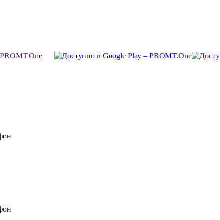
фон
фон