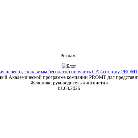
Реклама
 перевода: как вузам бесплатно получить CAT-систему PROMT T
енный Академической программе компании PROMT для представит
Железняк, руководитель лингвистич
01.03.2026