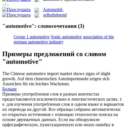
- / -
Automobil-
selbstfahrend
"automotive": словосочетания
(3)
Group 1 automotive
Sonic automotive
association of the
german automotive industry
Примеры предложений со словом
"automotive"
The Chinese
automotive
import market shows signs of slight
growth.
Auf dem chinesischen Autoimportmarkt zeigen sich
Anzeichen für ein leichtes Wachstum.
Больше
Примеры употребления слов в разных контекстах
предоставляются исключительно в лингвистических целях, т.
е. для изучения употребления слов в одном языке и вариантов
их перевода на другой. Все образцы собраны автоматически
из открытых источников с помощью технологии поиска на
основе двуязычных данных. Если вы обнаружили
орфографическую, пунктуационную или иную ошибку в