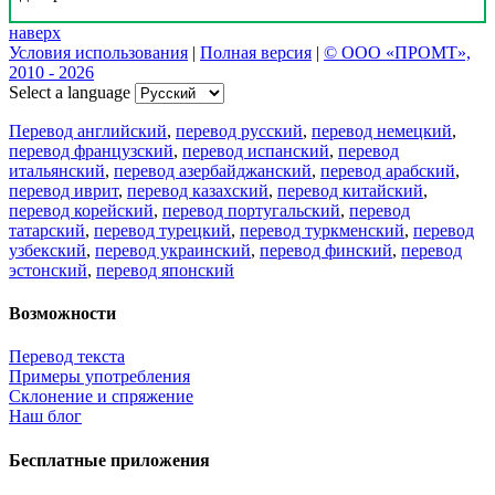
наверх
Условия использования
|
Полная версия
|
© ООО «ПРОМТ»,
2010 - 2026
Select a language
Перевод английский
,
перевод русский
,
перевод немецкий
,
перевод французский
,
перевод испанский
,
перевод
итальянский
,
перевод азербайджанский
,
перевод арабский
,
перевод иврит
,
перевод казахский
,
перевод китайский
,
перевод корейский
,
перевод португальский
,
перевод
татарский
,
перевод турецкий
,
перевод туркменский
,
перевод
узбекский
,
перевод украинский
,
перевод финский
,
перевод
эстонский
,
перевод японский
Возможности
Перевод текста
Примеры употребления
Склонение и спряжение
Наш блог
Бесплатные приложения