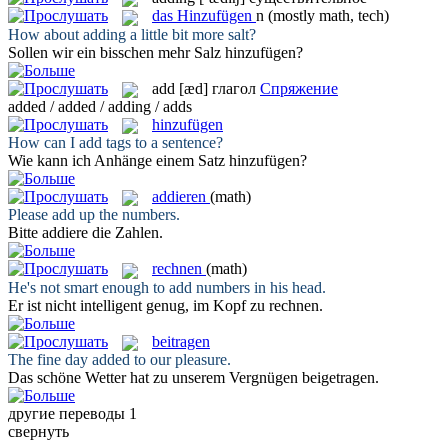
das
Hinzufügen
n
(mostly math, tech)
How about
adding
a little bit more salt?
Sollen wir ein bisschen mehr Salz
hinzufügen
?
add
[æd]
глагол
Спряжение
added / added / adding / adds
hinzufügen
How can I
add
tags to a sentence?
Wie kann ich Anhänge einem Satz
hinzufügen
?
addieren
(math)
Please
add
up the numbers.
Bitte
addiere
die Zahlen.
rechnen
(math)
He's not smart enough to
add
numbers in his head.
Er ist nicht intelligent genug, im Kopf zu
rechnen
.
beitragen
The fine day
added
to our pleasure.
Das schöne Wetter hat zu unserem Vergnügen
beigetragen
.
другие переводы
1
свернуть