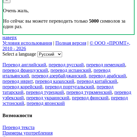
Очень жаль,
Но сейчас вы можете переводить только
5000
символов за
один раз.
наверх
Условия использования
|
Полная версия
|
© ООО «ПРОМТ»,
2010 - 2026
Select a language
Перевод английский
,
перевод русский
,
перевод немецкий
,
перевод французский
,
перевод испанский
,
перевод
итальянский
,
перевод азербайджанский
,
перевод арабский
,
перевод иврит
,
перевод казахский
,
перевод китайский
,
перевод корейский
,
перевод португальский
,
перевод
татарский
,
перевод турецкий
,
перевод туркменский
,
перевод
узбекский
,
перевод украинский
,
перевод финский
,
перевод
эстонский
,
перевод японский
Возможности
Перевод текста
Примеры употребления