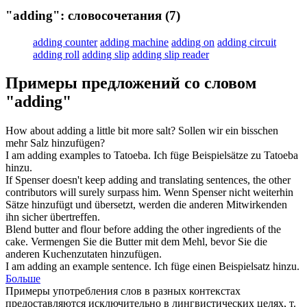
"adding": словосочетания
(7)
adding counter
adding machine
adding on
adding circuit
adding roll
adding slip
adding slip reader
Примеры предложений со словом
"adding"
How about
adding
a little bit more salt?
Sollen wir ein bisschen
mehr Salz
hinzufügen
?
I am
adding
examples to Tatoeba.
Ich
füge
Beispielsätze zu Tatoeba
hinzu.
If Spenser doesn't keep
adding
and translating sentences, the other
contributors will surely surpass him.
Wenn Spenser nicht weiterhin
Sätze
hinzufügt
und übersetzt, werden die anderen Mitwirkenden
ihn sicher übertreffen.
Blend butter and flour before
adding
the other ingredients of the
cake.
Vermengen Sie die Butter mit dem Mehl, bevor Sie die
anderen Kuchenzutaten
hinzufügen
.
I am
adding
an example sentence.
Ich
füge
einen Beispielsatz hinzu.
Больше
Примеры употребления слов в разных контекстах
предоставляются исключительно в лингвистических целях, т.