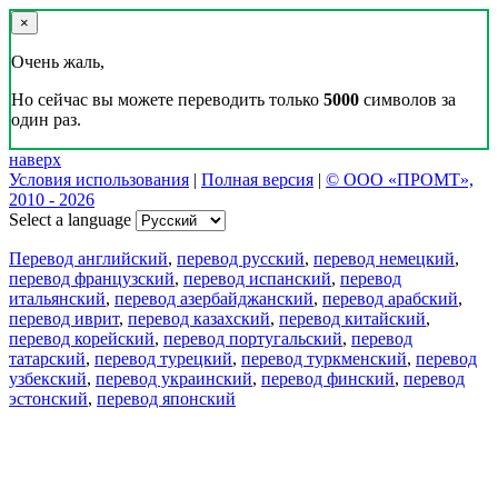
×
Очень жаль,
Но сейчас вы можете переводить только
5000
символов за
один раз.
наверх
Условия использования
|
Полная версия
|
© ООО «ПРОМТ»,
2010 - 2026
Select a language
Перевод английский
,
перевод русский
,
перевод немецкий
,
перевод французский
,
перевод испанский
,
перевод
итальянский
,
перевод азербайджанский
,
перевод арабский
,
перевод иврит
,
перевод казахский
,
перевод китайский
,
перевод корейский
,
перевод португальский
,
перевод
татарский
,
перевод турецкий
,
перевод туркменский
,
перевод
узбекский
,
перевод украинский
,
перевод финский
,
перевод
эстонский
,
перевод японский
Возможности
Перевод текста