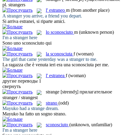
pl.
strangers
l'
estraneo
m
(from another place)
A
stranger
you arrive, a friend you depart.
Si arriva
estranei
, si riparte amici.
lo
sconosciuto
m
(unknown person)
I'm a
stranger
here
Sono uno
sconosciuto
qui
la
sconosciuta
f
(woman)
The girl that came yesterday was a
stranger
to me.
La ragazza che è venuta ieri era una
sconosciuta
per me.
l'
estranea
f
(woman)
другие переводы
1
свернуть
strange
[streɪndʒ]
прилагательное
stranger / strangest
strano
(odd)
Mayuko had a
strange
dream.
Mayuko ha fatto un sogno
strano
.
sconosciuto
(unknown, unfamiliar)
I'm a
stranger
here