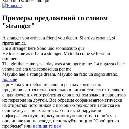
Sono uno
sconosciuto
qui
Примеры предложений со словом
"stranger"
A
stranger
you arrive, a friend you depart.
Si arriva
estranei
, si
riparte amici.
I'm a
stranger
here
Sono uno
sconosciuto
qui
He treats me as if I am a
stranger
.
Mi tratta come se fossi un
estraneo
.
The girl that came yesterday was a
stranger
to me.
La ragazza che è
venuta ieri era una
sconosciuta
per me.
Mayuko had a
strange
dream.
Mayuko ha fatto un sogno
strano
.
Больше
Примеры употребления слов в разных контекстах
предоставляются исключительно в лингвистических целях, т.
е. для изучения употребления слов в одном языке и вариантов
их перевода на другой. Все образцы собраны автоматически
из открытых источников с помощью технологии поиска на
основе двуязычных данных. Если вы обнаружили
орфографическую, пунктуационную или иную ошибку в
оригинале или переводе, используйте опцию "Сообщить о
проблеме" или
напишите нам