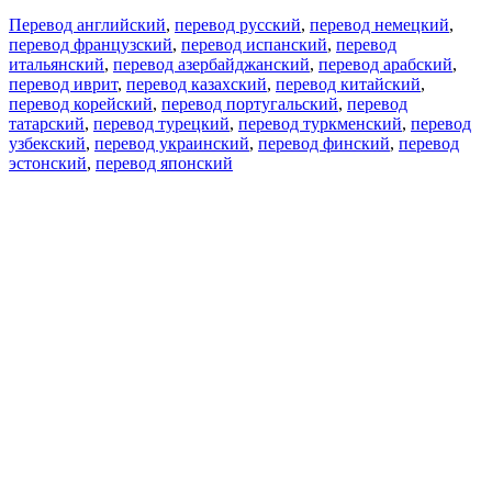
Перевод английский
,
перевод русский
,
перевод немецкий
,
перевод французский
,
перевод испанский
,
перевод
итальянский
,
перевод азербайджанский
,
перевод арабский
,
перевод иврит
,
перевод казахский
,
перевод китайский
,
перевод корейский
,
перевод португальский
,
перевод
татарский
,
перевод турецкий
,
перевод туркменский
,
перевод
узбекский
,
перевод украинский
,
перевод финский
,
перевод
эстонский
,
перевод японский
Возможности
Перевод текста
Примеры употребления
Склонение и спряжение
Наш блог
Бесплатные приложения
PROMT.One для iOS
PROMT.One для Android
Предложения