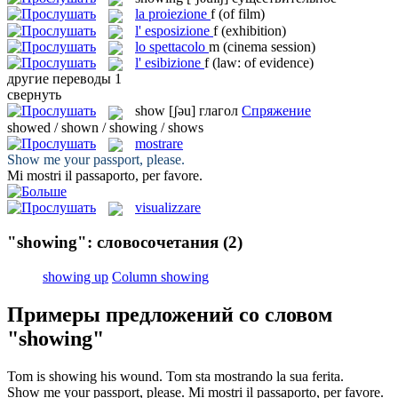
la
proiezione
f
(of film)
l'
esposizione
f
(exhibition)
lo
spettacolo
m
(cinema session)
l'
esibizione
f
(law: of evidence)
другие переводы
1
свернуть
show
[ʃəu]
глагол
Спряжение
showed / shown / showing / shows
mostrare
Show
me your passport, please.
Mi
mostri
il passaporto, per favore.
visualizzare
"showing": словосочетания
(2)
showing up
Column showing
Примеры предложений со словом
"showing"
Tom is
showing
his wound.
Tom sta
mostrando
la sua ferita.
Show
me your passport, please.
Mi
mostri
il passaporto, per favore.