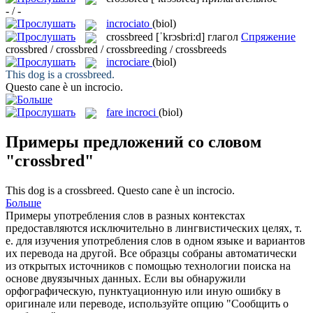
- / -
incrociato
(biol)
crossbreed
[ˈkrɔsbri:d]
глагол
Спряжение
crossbred / crossbred / crossbreeding / crossbreeds
incrociare
(biol)
This dog is a
crossbreed
.
Questo cane è un
incrocio
.
fare incroci
(biol)
Примеры предложений со словом
"crossbred"
This dog is a
crossbreed
.
Questo cane è un
incrocio
.
Больше
Примеры употребления слов в разных контекстах
предоставляются исключительно в лингвистических целях, т.
е. для изучения употребления слов в одном языке и вариантов
их перевода на другой. Все образцы собраны автоматически
из открытых источников с помощью технологии поиска на
основе двуязычных данных. Если вы обнаружили
орфографическую, пунктуационную или иную ошибку в
оригинале или переводе, используйте опцию "Сообщить о