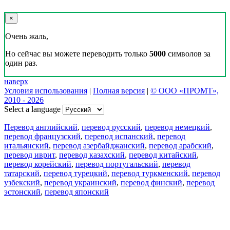
×
Очень жаль,
Но сейчас вы можете переводить только
5000
символов за
один раз.
наверх
Условия использования
|
Полная версия
|
© ООО «ПРОМТ»,
2010 - 2026
Select a language
Перевод английский
,
перевод русский
,
перевод немецкий
,
перевод французский
,
перевод испанский
,
перевод
итальянский
,
перевод азербайджанский
,
перевод арабский
,
перевод иврит
,
перевод казахский
,
перевод китайский
,
перевод корейский
,
перевод португальский
,
перевод
татарский
,
перевод турецкий
,
перевод туркменский
,
перевод
узбекский
,
перевод украинский
,
перевод финский
,
перевод
эстонский
,
перевод японский
Возможности