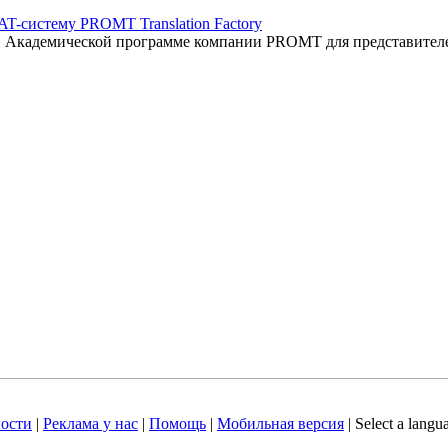
AT-систему PROMT Translation Factory
ый Академической программе компании PROMT для представител
ости
|
Реклама у нас
|
Помощь
|
Мобильная версия
|
Select a langu