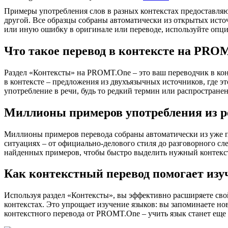
Примеры употребления слов в разных контекстах предоставляют
другой. Все образцы собраны автоматически из открытых ист
или иную ошибку в оригинале или переводе, используйте опц
Что такое перевод в контексте на PRO
Раздел «Контексты» на PROMT.One – это ваш переводчик в кон
в контексте – предложения из двухъязычных источников, где э
употребление в речи, будь то редкий термин или распространен
Миллионы примеров употребления из р
Миллионы примеров перевода собраны автоматически из уже пер
ситуациях – от официально-делового стиля до разговорного сл
найденных примеров, чтобы быстро выделить нужный контекс
Как контекстный перевод помогает изу
Используя раздел «Контексты», вы эффективно расширяете свой
контекстах. Это упрощает изучение языков: вы запоминаете но
контекстного перевода от PROMT.One – учить язык станет еще 