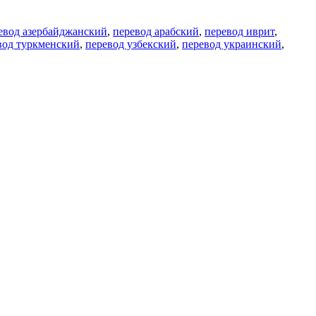
евод азербайджанский
,
перевод арабский
,
перевод иврит
,
вод туркменский
,
перевод узбекский
,
перевод украинский
,