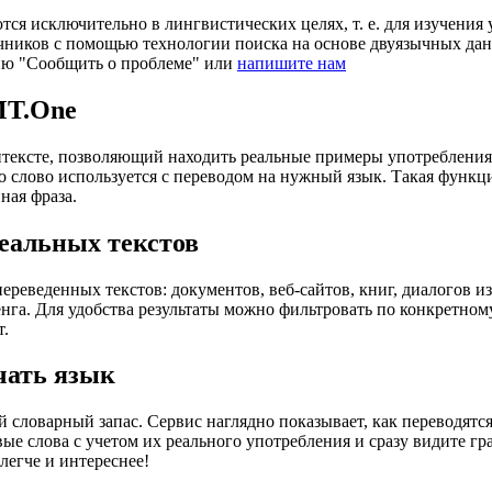
ся исключительно в лингвистических целях, т. е. для изучения 
очников с помощью технологии поиска на основе двуязычных д
ию "Сообщить о проблеме" или
напишите нам
MT.One
тексте, позволяющий находить реальные примеры употребления с
то слово используется с переводом на нужный язык. Такая функ
ная фраза.
еальных текстов
еведенных текстов: документов, веб-сайтов, книг, диалогов из
енга. Для удобства результаты можно фильтровать по конкретном
т.
чать язык
 словарный запас. Сервис наглядно показывает, как переводятс
вые слова с учетом их реального употребления и сразу видите 
легче и интереснее!