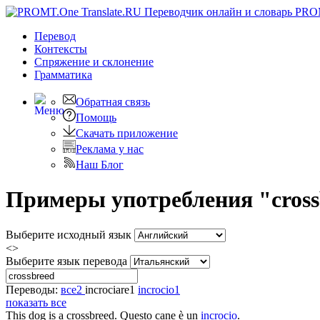
PRO
Перевод
Контексты
Спряжение
и склонение
Грамматика
Обратная связь
Помощь
Скачать приложение
Реклама у нас
Наш Блог
Примеры употребления "crossb
Выберите исходный язык
<>
Выберите язык перевода
Переводы:
все
2
incrociare
1
incrocio
1
показать все
This dog is a
crossbreed
.
Questo cane è un
incrocio
.