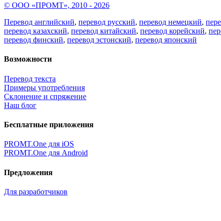
© ООО «ПРОМТ», 2010 - 2026
Перевод английский
,
перевод русский
,
перевод немецкий
,
пер
перевод казахский
,
перевод китайский
,
перевод корейский
,
пер
перевод финский
,
перевод эстонский
,
перевод японский
Возможности
Перевод текста
Примеры употребления
Склонение и спряжение
Наш блог
Бесплатные приложения
PROMT.One для iOS
PROMT.One для Android
Предложения
Для разработчиков