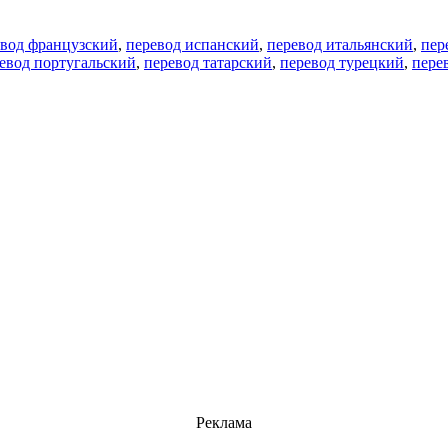
евод французский
,
перевод испанский
,
перевод итальянский
,
пер
евод португальский
,
перевод татарский
,
перевод турецкий
,
пере
Реклама