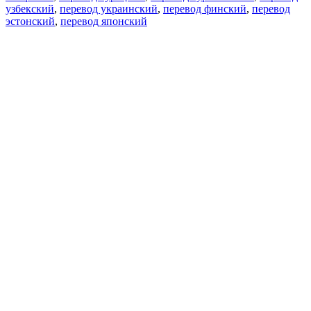
узбекский
,
перевод украинский
,
перевод финский
,
перевод
эстонский
,
перевод японский
Возможности
Перевод текста
Примеры употребления
Склонение и спряжение
Наш блог
Бесплатные приложения
PROMT.One для iOS
PROMT.One для Android
Предложения
Для разработчиков
Копировать текст
Копировать перевод
Сообщить о проблеме