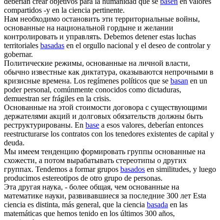
deberían crear objetivos para la humanidad que se
basen
en valores
compartidos -y en la ciencia pertinente.
Нам необходимо остановить эти территориальные войны,
основанные
на национальной гордыне и желании
контролировать и управлять.
Debemos detener estas luchas
territoriales
basadas
en el orgullo nacional y el deseo de controlar y
gobernar.
Политические режимы,
основанные
на личной власти,
обычно известные как диктатура, оказываются непрочными в
кризисные времена.
Los regímenes políticos que se
basan
en un
poder personal, comúnmente conocidos como dictaduras,
demuestran ser frágiles en la crisis.
Основанные
на этой стоимости договора с существующими
держателями акций и долговых обязательств должны быть
реструктурированы.
En
base
a esos valores, deberían entonces
reestructurarse los contratos con los tenedores existentes de capital y
deuda.
Мы имеем тенденцию формировать группы
основанные
на
схожести, а потом вырабатывать стереотипы о других
группах.
Tendemos a formar grupos
basados
en similitudes, y luego
producimos estereotipos de otro grupo de personas.
Эта другая наука, - более общая, чем
основанные
на
математике науки, развивавшиеся за последние 300 лет
Esta
ciencia es distinta, más general, que la ciencia
basada
en las
matemáticas que hemos tenido en los últimos 300 años,