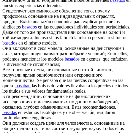
жизненном опыте.
Porque teníamos modelos diferentes
basados
en
nuestras experiencias diferentes.
Существует экономическое объяснение того, почему
профсоюзы,
основанные
на индивидуальных отраслях,
вредны.
Existe una razón económica para explicar por qué los
sindicatos
basados
en las ocupaciones individuales son perjudiciales.
Даже от того же производителя или
основанные
на одной и
той же модели.
Incluso si los fabricó la misma persona o si fueron
basados
en el mismo modelo.
Они включают в себя модели,
основанные
на действующей
силе, которая подчеркивает разнообразие условий;
Entre ellos,
podemos mencionar los modelos
basados
en agentes, que enfatizan
la diversidad de circunstancias;
Все торговые схемы, не
основанные
на этой гипотезе,
получали ярлык ошибочности или откровенного
мошенничества.
Se pensaba que las fuerzas competitivas en las
que se
basaban
las bolsas de valores llevaban a los precios de todos
los títulos a sus valores fundamentales reales.
Эти рекомендации,
основанные
на физиологических
исследованиях и исследованиях по данным наблюдений,
оказались глубоко обманчивыми.
Estas recomendaciones,
basadas
en estudios fisiológicos y de observación, resultaron
profundamente engañosas.
Они должны создать цели для человечества,
основанные
на
общих ценностях - и на соответствующей науке.
Todos ellos