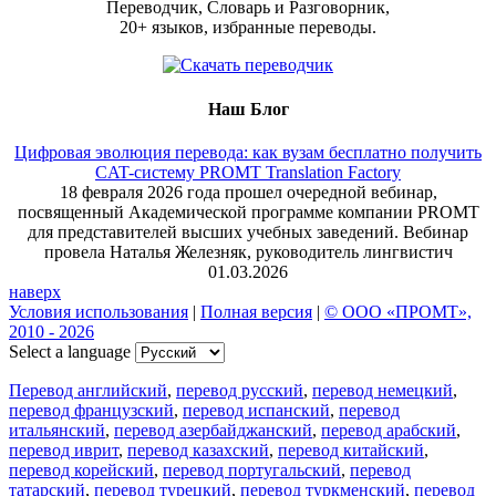
Переводчик, Словарь и Разговорник,
20+ языков, избранные переводы.
Наш Блог
Цифровая эволюция перевода: как вузам бесплатно получить
CAT-систему PROMT Translation Factory
18 февраля 2026 года прошел очередной вебинар,
посвященный Академической программе компании PROMT
для представителей высших учебных заведений. Вебинар
провела Наталья Железняк, руководитель лингвистич
01.03.2026
наверх
Условия использования
|
Полная версия
|
© ООО «ПРОМТ»,
2010 - 2026
Select a language
Перевод английский
,
перевод русский
,
перевод немецкий
,
перевод французский
,
перевод испанский
,
перевод
итальянский
,
перевод азербайджанский
,
перевод арабский
,
перевод иврит
,
перевод казахский
,
перевод китайский
,
перевод корейский
,
перевод португальский
,
перевод
татарский
,
перевод турецкий
,
перевод туркменский
,
перевод