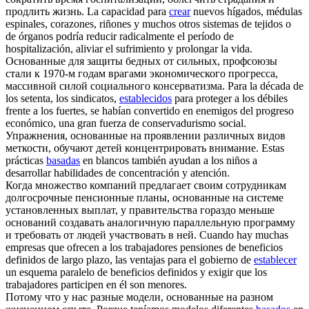
продлить жизнь.
La capacidad para
crear
nuevos hígados, médulas
espinales, corazones, riñones y muchos otros sistemas de tejidos o
de órganos podría reducir radicalmente el período de
hospitalización, aliviar el sufrimiento y prolongar la vida.
Основанные
для защиты бедных от сильных, профсоюзы
стали к 1970-м годам врагами экономического прогресса,
массивной силой социального консерватизма.
Para la década de
los setenta, los sindicatos,
establecidos
para proteger a los débiles
frente a los fuertes, se habían convertido en enemigos del progreso
económico, una gran fuerza de conservadurismo social.
Упражнения,
основанные
на проявлении различных видов
меткости, обучают детей концентрировать внимание.
Estas
prácticas
basadas
en blancos también ayudan a los niños a
desarrollar habilidades de concentración y atención.
Когда множество компаний предлагает своим сотрудникам
долгосрочные пенсионные планы,
основанные
на системе
установленных выплат, у правительства гораздо меньше
оснований создавать аналогичную параллельную программу
и требовать от людей участвовать в ней.
Cuando hay muchas
empresas que ofrecen a los trabajadores pensiones de beneficios
definidos de largo plazo, las ventajas para el gobierno de
establecer
un esquema paralelo de beneficios definidos y exigir que los
trabajadores participen en él son menores.
Потому что у нас разные модели,
основанные
на разном