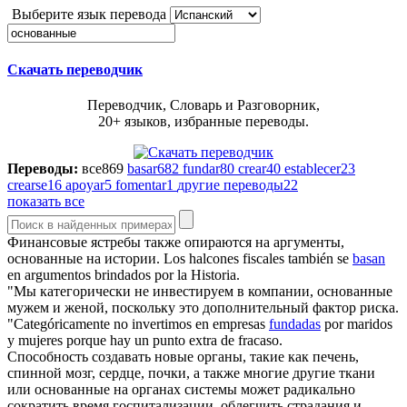
Выберите язык перевода
Скачать переводчик
Переводчик, Словарь и Разговорник,
20+ языков, избранные переводы.
Переводы:
все
869
basar
682
fundar
80
crear
40
establecer
23
crearse
16
apoyar
5
fomentar
1
другие переводы
22
показать все
Финансовые ястребы также опираются на аргументы,
основанные
на истории.
Los halcones fiscales también se
basan
en argumentos brindados por la Historia.
"Мы категорически не инвестируем в компании,
основанные
мужем и женой, поскольку это дополнительный фактор риска.
"Categóricamente no invertimos en empresas
fundadas
por maridos
y mujeres porque hay un punto extra de fracaso.
Способность создавать новые органы, такие как печень,
спинной мозг, сердце, почки, а также многие другие ткани
или
основанные
на органах системы может радикально
сократить время госпитализации, облегчить страдания и