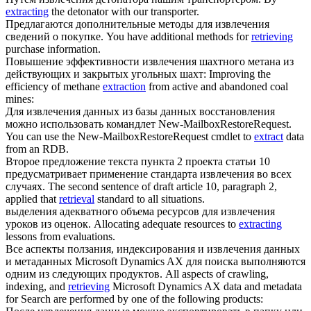
extracting
the detonator with our transporter.
Предлагаются дополнительные методы для
извлечения
сведений о покупке.
You have additional methods for
retrieving
purchase information.
Повышение эффективности
извлечения
шахтного метана из
действующих и закрытых угольных шахт:
Improving the
efficiency of methane
extraction
from active and abandoned coal
mines:
Для
извлечения
данных из базы данных восстановления
можно использовать командлет New-MailboxRestoreRequest.
You can use the New-MailboxRestoreRequest cmdlet to
extract
data
from an RDB.
Второе предложение текста пункта 2 проекта статьи 10
предусматривает применение стандарта
извлечения
во всех
случаях.
The second sentence of draft article 10, paragraph 2,
applied that
retrieval
standard to all situations.
выделения адекватного объема ресурсов для
извлечения
уроков из оценок.
Allocating adequate resources to
extracting
lessons from evaluations.
Все аспекты ползания, индексирования и
извлечения
данных
и метаданных Microsoft Dynamics AX для поиска выполняются
одним из следующих продуктов.
All aspects of crawling,
indexing, and
retrieving
Microsoft Dynamics AX data and metadata
for Search are performed by one of the following products: