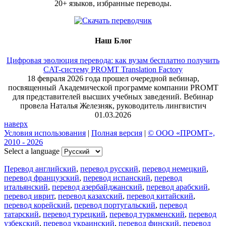
20+ языков, избранные переводы.
Наш Блог
Цифровая эволюция перевода: как вузам бесплатно получить
CAT-систему PROMT Translation Factory
18 февраля 2026 года прошел очередной вебинар,
посвященный Академической программе компании PROMT
для представителей высших учебных заведений. Вебинар
провела Наталья Железняк, руководитель лингвистич
01.03.2026
наверх
Условия использования
|
Полная версия
|
© ООО «ПРОМТ»,
2010 - 2026
Select a language
Перевод английский
,
перевод русский
,
перевод немецкий
,
перевод французский
,
перевод испанский
,
перевод
итальянский
,
перевод азербайджанский
,
перевод арабский
,
перевод иврит
,
перевод казахский
,
перевод китайский
,
перевод корейский
,
перевод португальский
,
перевод
татарский
,
перевод турецкий
,
перевод туркменский
,
перевод
узбекский
,
перевод украинский
,
перевод финский
,
перевод