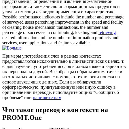
представления, определения и
извлечения
желательной
информации, а также число информационных продуктов и
услуг и имеющихся видов применения и характеристик.
Possible performance indicators include the number and percentage
of surveyed users perceiving improvement in the speed and facility
of clearing-house mechanism transactions, the number and
percentage of successes in contributing, locating and
retrieving
desired information and the number of information products and
services, user applications and features available.
Примеры употребления слов в разных контекстах
предоставляются исключительно в лингвистических целях, т.
е. для изучения употребления слов в одном языке и вариантов
их перевода на другой. Все образцы собраны автоматически
из открытых источников с помощью технологии поиска на
основе двуязычных данных. Если вы обнаружили
орфографическую, пунктуационную или иную ошибку в
оригинале или переводе, используйте опцию "Сообщить о
проблеме" или
напишите нам
Что такое перевод в контексте на
PROMT.One