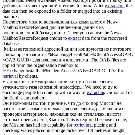
После
извлечения
данные можно экспортировать в папку или
добавить в существующий почтовый ящик.
After
extraction
, the
data can then be exported to a folder or merged into an existing
mailbox.
После этого можно воспользоваться командлетом New-
MailboxRestoreRequest для
извлечения
данных из
восстановленной базы данных.
Then you can use the New-
MailboxRestoreRequest cmdlet to
extract
data from the recovered
database.
Файлы автономной адресной книги копируются из почтового
ящика организации в %ExchangeInstallPath%ClientAccess\OAB\
<OAB GUID> для
извлечения
клиентами.
The OAB files are
copied from the organization mailbox to
%ExchangeInstallPath%ClientAccess\OAB\<OAB GUID> for
retrieval
by clients.
мы должны стимулировать поиски путей
извлечения
углекислого газа из земной атмосферы.
We need to try to
encourage people to come up with a way of
extracting
carbon out of
the Earth's atmosphere.
Он необходим по той причине, что до сих пор Миссия не
располагает возможностями для
извлечения
, размещения и
проверки материалов, находящихся на стеллажах, высота
которых превышает 1,8 метра.
This is required because to date,
the Mission has had no capability for
retrieving
, placing and
checking wares placed in storage racks over 1.8 metres in height.