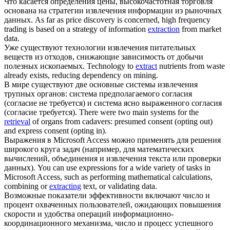
Что касается определения цены, высокочастотная торговля
основана на стратегии
извлечения
информации из рыночных
данных.
As far as price discovery is concerned, high frequency
trading is based on a strategy of information
extraction
from market
data.
Уже существуют технологии
извлечения
питательных
веществ из отходов, снижающие зависимость от добычи
полезных ископаемых.
Technology to
extract
nutrients from waste
already exists, reducing dependency on mining.
В мире существуют две основные системы
извлечения
трупных органов: система предполагаемого согласия
(согласие не требуется) и система ясно выраженного согласия
(согласие требуется).
There were two main systems for the
retrieval
of organs from cadavers: presumed consent (opting out)
and express consent (opting in).
Выражения в Microsoft Access можно применять для решения
широкого круга задач (например, для математических
вычислений, объединения и
извлечения
текста или проверки
данных).
You can use expressions for a wide variety of tasks in
Microsoft Access, such as performing mathematical calculations,
combining or
extracting
text, or validating data.
Возможные показатели эффективности включают число и
процент охваченных пользователей, ожидающих повышения
скорости и удобства операций информационно-
координационного механизма, число и процесс успешного