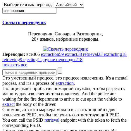
Выберите язык перевода
Скачать переводчик
Переводчик, Словарь и Разговорник,
20+ языков, избранные переводы.
Переводы:
все
366
extraction
59
extract
38
retrieval
23
extracting
18
retrieving
9
ejecting
1
другие переводы
218
показать все
Это умственный процесс, это процесс
извлечения
.
It's a mental
process, and it's a process of
extraction
.
Полиция ждет прибытия пожарной службы, чтобы разрезать
машину для
извлечения
тела водителя.
And the police are
waiting for the fire department to arrive to cut apart the vehicle to
extract
the body of the driver.
С помощью этого маркера можно вызвать эндпойнт для
извлечения
PSID, чтобы получить соответствующий PSID.
You can call the PSID
retrieval
endpoint with this token to fetch the
corresponding PSID.
Путем
извлечения
детонатора нашим транспортером.
By