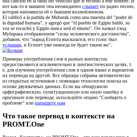
una canción en la radio del vehículo que le recordó a este hombre.
И
вот как-то в машине она неожиданно
слышит
по радио песню,
которая напомнила ей о бывшем возлюбленном.
El calificó a la partida de Mubarak como una muestra del "poder de
la dignidad humana", y agregó que "el pueblo de Egipto habló, su
voz se
escuchó
y Egipto nunca será el mismo".
Он назвал уход
Мубарака отображением "силы человеческого достоинства",
добавив, что "народ Египта высказался, его голос был
услышан
, и Египет уже никогда не будет таким же".
Примеры употребления слов в разных контекстах
предоставляются исключительно в лингвистических целях, т.
е. для изучения употребления слов в одном языке и вариантов
их перевода на другой. Все образцы собраны автоматически
из открытых источников с помощью технологии поиска на
основе двуязычных данных. Если вы обнаружили
орфографическую, пунктуационную или иную ошибку в
оригинале или переводе, используйте опцию "Сообщить о
проблеме" или
напишите нам
Что такое перевод в контексте на
PROMT.One