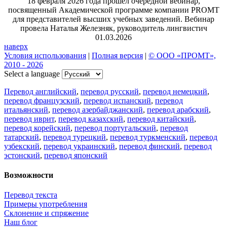
18 февраля 2026 года прошел очередной вебинар,
посвященный Академической программе компании PROMT
для представителей высших учебных заведений. Вебинар
провела Наталья Железняк, руководитель лингвистич
01.03.2026
наверх
Условия использования
|
Полная версия
|
© ООО «ПРОМТ»,
2010 - 2026
Select a language
Перевод английский
,
перевод русский
,
перевод немецкий
,
перевод французский
,
перевод испанский
,
перевод
итальянский
,
перевод азербайджанский
,
перевод арабский
,
перевод иврит
,
перевод казахский
,
перевод китайский
,
перевод корейский
,
перевод португальский
,
перевод
татарский
,
перевод турецкий
,
перевод туркменский
,
перевод
узбекский
,
перевод украинский
,
перевод финский
,
перевод
эстонский
,
перевод японский
Возможности
Перевод текста
Примеры употребления
Склонение и спряжение
Наш блог