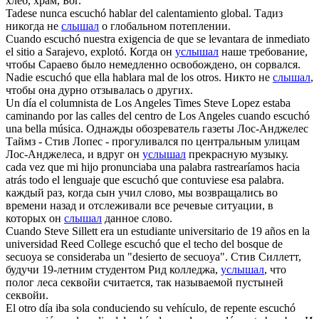
хлеб, храм, Бог.
Tadese nunca
escuchó
hablar del calentamiento global.
Тадиз
никогда не
слышал
о глобальном потеплении.
Cuando
escuchó
nuestra exigencia de que se levantara de inmediato
el sitio a Sarajevo, explotó.
Когда он
услышал
наше требование,
чтобы Сараево было немедленно освобождено, он сорвался.
Nadie
escuchó
que ella hablara mal de los otros.
Никто не
слышал
,
чтобы она дурно отзывалась о других.
Un día el columnista de Los Angeles Times Steve Lopez estaba
caminando por las calles del centro de Los Angeles cuando
escuchó
una bella música.
Однажды обозреватель газеты Лос-Анджелес
Таймз - Стив Лопес - прогуливался по центральным улицам
Лос-Анджелеса, и вдруг он
услышал
прекрасную музыку.
cada vez que mi hijo pronunciaba una palabra rastrearíamos hacia
atrás todo el lenguaje que
escuchó
que contuviese esa palabra.
каждый раз, когда сын учил слово, мы возвращались во
времени назад и отслеживали все речевые ситуации, в
которых он
слышал
данное слово.
Cuando Steve Sillett era un estudiante universitario de 19 años en la
universidad Reed College
escuchó
que el techo del bosque de
secuoya se consideraba un "desierto de secuoya".
Стив Силлетт,
будучи 19-летним студентом Рид колледжа,
услышал
, что
полог леса секвойи считается, так называемой пустыней
секвойи.
El otro día iba sola conduciendo su vehículo, de repente
escuchó