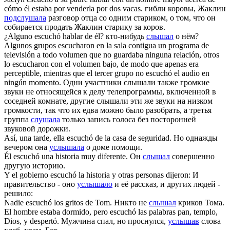
cómo él estaba por venderla por dos vacas.
гибли коровы, Жаклин
подслушала
разговор отца со одним стариком, о том, что он
собирается продать Жаклин старику за коров.
¿Alguno
escuchó
hablar de él?
кто-нибудь
слышал
о нём?
Algunos grupos escucharon en la sala contigua un programa de
televisión a todo volumen que no guardaba ninguna relación, otros
lo escucharon con el volumen bajo, de modo que apenas era
perceptible, mientras que el tercer grupo no
escuchó
el audio en
ningún momento.
Одни участники слышали также громкие
звуки не относящейся к делу телепрограммы, включенной в
соседней комнате, другие слышали эти же звуки на низком
громкости, так что их едва можно было разобрать, а третья
группа
слушала
только запись голоса без посторонней
звуковой дорожки.
Así, una tarde, ella
escuchó
de la casa de seguridad.
Но однажды
вечером она
услышала
о доме помощи.
Él
escuchó
una historia muy diferente.
Он
слышал
совершенно
другую историю.
Y el gobierno
escuchó
la historia y otras personas dijeron:
И
правительство - оно
услышало
и её рассказ, и других людей -
решило:
Nadie
escuchó
los gritos de Tom.
Никто не
слышал
криков Тома.
El hombre estaba dormido, pero
escuchó
las palabras pan, templo,
Dios, y despertó.
Мужчина спал, но проснулся,
услышав
слова