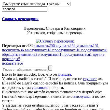
Выберите язык перевода
Скачать переводчик
Переводчик, Словарь и Разговорник,
20+ языков, избранные переводы.
Переводы:
все
739
слышать
256
слушать
252
услышать
151
послушать
36
выслушивать
18
прослушивать
10
подслушивать
6
обращать внимание
3
наслушаться
1
прослушиваться
1
другие
переводы
5
показать все
Eso es lo que
escuchó
.
Вот, что он
слышал
.
Y, aún así, nadie los
escuchó
.
И все еще, никто не
слушает
их.
Ella saltó de alegría cuando
escuchó
las noticias.
Она подпрыгнула
от радости, когда
услышала
новости.
El veterano ministro alemán
escuchó
atentamente y después dijo:
Главный министр Германии внимательно
выслушал
, а потом
сказал:
Y así que las vacas estaban muriendo, y las vacas son la más Y
Jaclyn
escuchó
a su padre hablar con un hombre mayor acerca de