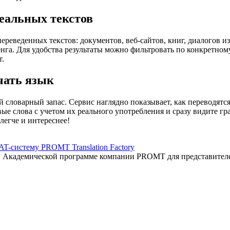
еальных текстов
еведенных текстов: документов, веб-сайтов, книг, диалогов из
енга. Для удобства результаты можно фильтровать по конкретном
т.
чать язык
 словарный запас. Сервис наглядно показывает, как переводятс
вые слова с учетом их реального употребления и сразу видите 
легче и интереснее!
AT-систему PROMT Translation Factory
ый Академической программе компании PROMT для представител