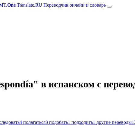
MT.
One
Translate.RU Переводчик онлайн и словарь
pondía" в испанском с перево
следовать
4
полагаться
3
подобать
1
подходить
1
другие переводы
1