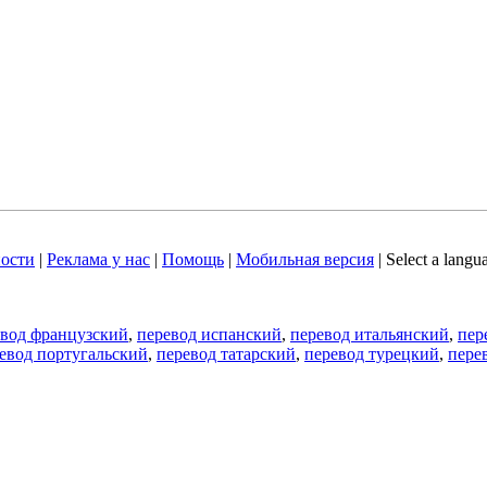
ости
|
Реклама у нас
|
Помощь
|
Мобильная версия
|
Select a langu
евод французский
,
перевод испанский
,
перевод итальянский
,
пер
евод португальский
,
перевод татарский
,
перевод турецкий
,
пере