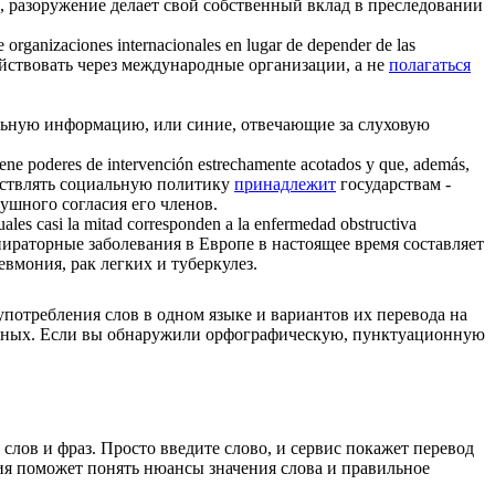
, разоружение делает свой собственный вклад в преследовании
e organizaciones internacionales en lugar de depender de las
ействовать через международные организации, а не
полагаться
льную информацию, или синие, отвечающие за слуховую
iene poderes de intervención estrechamente acotados y que, además,
ествлять социальную политику
принадлежит
государствам -
ушного согласия его членов.
uales casi la mitad
corresponden
a la enfermedad obstructiva
раторные заболевания в Европе в настоящее время составляет
евмония, рак легких и туберкулез.
употребления слов в одном языке и вариантов их перевода на
анных. Если вы обнаружили орфографическую, пунктуационную
лов и фраз. Просто введите слово, и сервис покажет перевод
ция поможет понять нюансы значения слова и правильное