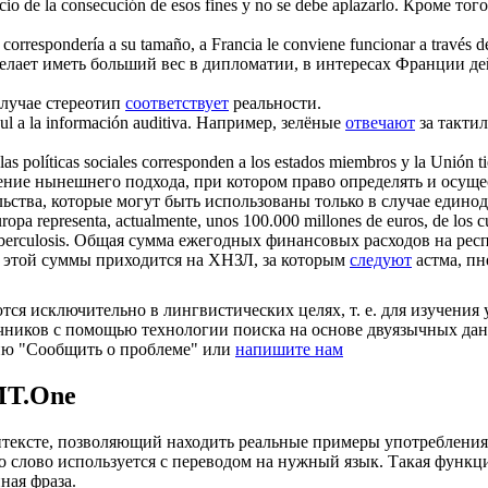
cio de la consecución de esos fines y no se debe aplazarlo.
Кроме того
e
correspondería
a su tamaño, a Francia le conviene funcionar a través d
 желает иметь больший вес в дипломатии, в интересах Франции д
случае стереотип
соответствует
реальности.
zul a la información auditiva.
Например, зелёные
отвечают
за такти
as políticas sociales
corresponden
a los estados miembros y la Unión t
ение нынешнего подхода, при котором право определять и осущ
ства, которые могут быть использованы только в случае единод
uropa representa, actualmente, unos 100.000 millones de euros, de los c
berculosis.
Общая сумма ежегодных финансовых расходов на респи
 этой суммы приходится на ХНЗЛ, за которым
следуют
астма, пн
ся исключительно в лингвистических целях, т. е. для изучения 
очников с помощью технологии поиска на основе двуязычных д
ию "Сообщить о проблеме" или
напишите нам
MT.One
тексте, позволяющий находить реальные примеры употребления с
то слово используется с переводом на нужный язык. Такая функ
ная фраза.