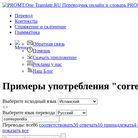
PRO
Перевод
Контексты
Спряжение
и склонение
Грамматика
Обратная связь
Помощь
Скачать приложение
Реклама у нас
Наш Блог
Примеры употребления "corres
Выберите исходный язык
<>
Выберите язык перевода
Переводы:
все
86
соответствовать
50
отвечать
10
принадлежать
4
показать все