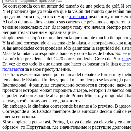
Se
correspondía
con un tumor del tamaño de una pelota de golf.
И эт
Y el problema que yo tenía era que la visión del mundo que tenían mi
представления студентов о мире
отвечают
реальному положению 
Al cabo de unos años, cuando sus carteras de préstamos empezaron 
течение нескольких лет, благодаря тому что начали быстро ра
неправительственным организациям.
simplemente se topó con una herencia que durante mucho tiempo cre
Y la altitud
corresponde
al sistema de la placa.
а географическая ш
A las autoridades
correspondería
sólo garantizar la seguridad del siste
Más de la mitad
corresponde
a bancos y corredores de bolsa.
Более 
La próxima presidencia del G-20
corresponderá
a Corea del Sur.
Сле
En vez de eso todo lo que tienen que hacer es buscar en la lista qué s
полагается
за какое преступление.
Los franceses se mantienen por encima del debate de forma muy metic
femenina de Estados Unidos y que al mismo tiempo se las arregla para
Internacional.
Французы старательно остаются в стороне, даже 
проекта и которая может породить лидера, который является 
el poder real
corresponde
al cargo de Primer Ministro y ningúndalit h
к тому, чтобы получить эту должность.
Sin embargo, la dinámica
corresponde
bastante a lo previsto.
В целом
Corresponde
a los Estados miembros de la eurozona decidir cuál de est
члены еврозоны.
Si se empieza a pensar así, Portugal, cuya deuda, ya elevada y en au
образом, то Португалия, где значительные и растущие долговы