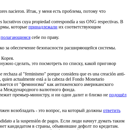
ores nacieron.
Итак, у меня есть проблема, потому что
s lucrativos cuya propiedad
correspondía
a sus ONG respectivas.
В
фирмы, которые
принадлежали
их соответствующим
л
полагающимся
себе по праву.
ко за обеспечение безопасности расширяющейся системы.
 Корея.
т нужно сделать, это посмотреть по списку, какой приговор
e rechaza al "feminismo" porque considera que es una creación anti-
e, quien actualmente está a la cabeza del Fondo Monetario
ывается от "феминизма" как антиженского американского
ава Международного валютного фонда.
лежит премьер-министру, и ни один далит и близко не
подошёл
лжен возобладать - это вопрос, на который должны
ответить
ndidato a la suspensión de pagos.
Если люди начнут думать таким
нет кандидатом в страны, объявившие дефолт по кредитам.