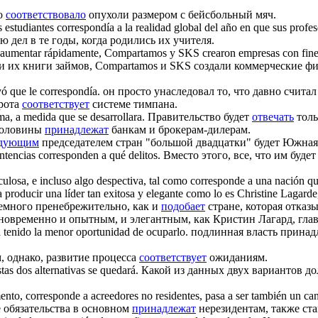
о
соответствовало
опухоли размером с бейсбольный мяч.
s estudiantes
correspondía
a la realidad global del año en que sus profes
дел в те годы, когда родились их учителя.
a aumentar rápidamente, Compartamos y SKS crearon empresas con fine
сти их книги займов, Compartamos и SKS создали коммерческие 
yó que le
correspondía
.
он просто унаследовал то, что давно счита
ирота
соответствует
системе тимпана.
ma, a medida que se desarrollara.
Правительство будет
отвечать
толь
половины
принадлежат
банкам и брокерам-дилерам.
дующим
председателем стран "большой двадцатки" будет Южная
entencias
corresponden
a qué delitos.
Вместо этого, все, что им буде
ulosa, e incluso algo despectiva, tal como
corresponde
a una nación qu
 producir una líder tan exitosa y elegante como lo es Christine Lagard
немного пренебрежительно, как и
подобает
стране, которая отказ
одновременно и опытным, и элегантным, как Кристин Лагард, гл
a tenido la menor oportunidad de ocuparlo.
подлинная власть принад
, однако, развитие процесса
соответствует
ожиданиям.
as dos alternativas se quedará.
Какой из данных двух вариантов до
mento,
corresponde
a acreedores no residentes, pasa a ser también un ca
е обязательства в основном
принадлежат
нерезидентам, также ста