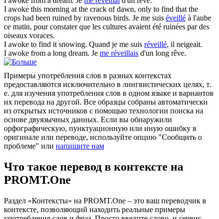
I
awoke
from a dream.
Je
me réveillai
d'un rêve.
I
awoke
this morning at the crack of dawn, only to find that the
crops had been ruined by ravenous birds.
Je me suis
éveillé
à l'aube
ce matin, pour constater que les cultures avaient été ruinées par des
oiseaux voraces.
I
awoke
to find it snowing.
Quand je me suis
réveillé
, il neigeait.
I
awoke
from a long dream.
Je
me réveillais
d'un long rêve.
Примеры употребления слов в разных контекстах
предоставляются исключительно в лингвистических целях, т.
е. для изучения употребления слов в одном языке и вариантов
их перевода на другой. Все образцы собраны автоматически
из открытых источников с помощью технологии поиска на
основе двуязычных данных. Если вы обнаружили
орфографическую, пунктуационную или иную ошибку в
оригинале или переводе, используйте опцию "Сообщить о
проблеме" или
напишите нам
Что такое перевод в контексте на
PROMT.One
Раздел «Контексты» на PROMT.One – это ваш переводчик в
контексте, позволяющий находить реальные примеры
употребления слов и фраз. Просто введите слово, и сервис