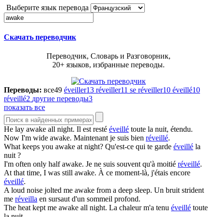
Выберите язык перевода
Скачать переводчик
Переводчик, Словарь и Разговорник,
20+ языков, избранные переводы.
Переводы:
все
49
éveiller
13
réveiller
11
se réveiller
10
éveillé
10
réveillé
2
другие переводы
3
показать все
He lay
awake
all night.
Il est resté
éveillé
toute la nuit, étendu.
Now I'm wide
awake
.
Maintenant je suis bien
réveillé
.
What keeps you
awake
at night?
Qu'est-ce qui te garde
éveillé
la
nuit ?
I'm often only half
awake
.
Je ne suis souvent qu'à moitié
réveillé
.
At that time, I was still
awake
.
À ce moment-là, j'étais encore
éveillé
.
A loud noise jolted me
awake
from a deep sleep.
Un bruit strident
me
réveilla
en sursaut d'un sommeil profond.
The heat kept me
awake
all night.
La chaleur m'a tenu
éveillé
toute
la nuit.