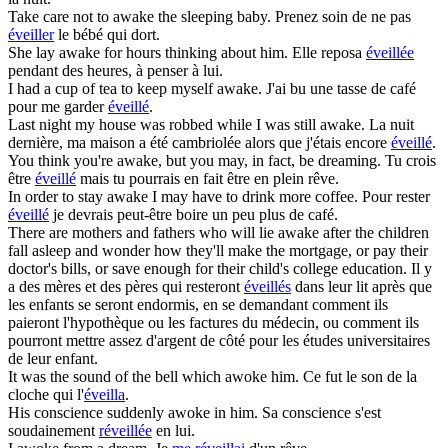
Take care not to
awake
the sleeping baby.
Prenez soin de ne pas
éveiller
le bébé qui dort.
She lay
awake
for hours thinking about him.
Elle reposa
éveillée
pendant des heures, à penser à lui.
I had a cup of tea to keep myself
awake
.
J'ai bu une tasse de café
pour me garder
éveillé
.
Last night my house was robbed while I was still
awake
.
La nuit
dernière, ma maison a été cambriolée alors que j'étais encore
éveillé
.
You think you're
awake
, but you may, in fact, be dreaming.
Tu crois
être
éveillé
mais tu pourrais en fait être en plein rêve.
In order to stay
awake
I may have to drink more coffee.
Pour rester
éveillé
je devrais peut-être boire un peu plus de café.
There are mothers and fathers who will lie
awake
after the children
fall asleep and wonder how they'll make the mortgage, or pay their
doctor's bills, or save enough for their child's college education.
Il y
a des mères et des pères qui resteront
éveillés
dans leur lit après que
les enfants se seront endormis, en se demandant comment ils
paieront l'hypothèque ou les factures du médecin, ou comment ils
pourront mettre assez d'argent de côté pour les études universitaires
de leur enfant.
It was the sound of the bell which
awoke
him.
Ce fut le son de la
cloche qui l'
éveilla
.
His conscience suddenly
awoke
in him.
Sa conscience s'est
soudainement
réveillée
en lui.