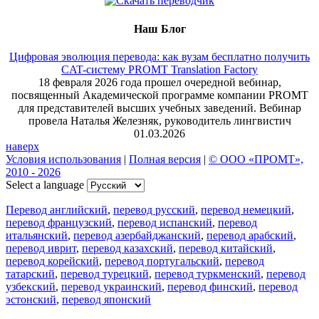
Наш Блог
Цифровая эволюция перевода: как вузам бесплатно получить
CAT-систему PROMT Translation Factory
18 февраля 2026 года прошел очередной вебинар,
посвященный Академической программе компании PROMT
для представителей высших учебных заведений. Вебинар
провела Наталья Железняк, руководитель лингвистич
01.03.2026
наверх
Условия использования
|
Полная версия
|
© ООО «ПРОМТ»,
2010 - 2026
Select a language
Перевод английский
,
перевод русский
,
перевод немецкий
,
перевод французский
,
перевод испанский
,
перевод
итальянский
,
перевод азербайджанский
,
перевод арабский
,
перевод иврит
,
перевод казахский
,
перевод китайский
,
перевод корейский
,
перевод португальский
,
перевод
татарский
,
перевод турецкий
,
перевод туркменский
,
перевод
узбекский
,
перевод украинский
,
перевод финский
,
перевод
эстонский
,
перевод японский