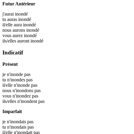
Futur Antérieur
j'aurai
inondé
tu auras
inondé
il/elle aura
inondé
nous aurons
inondé
vous aurez
inondé
ils/elles auront
inondé
Indicatif
Présent
je n'inonde pas
tu n'inondes pas
il/elle n'inonde pas
nous n'inondons pas
vous n'inondez pas
ils/elles n'inondent pas
Imparfait
je n'inondais pas
tu n'inondais pas
il/elle n'inondait pas