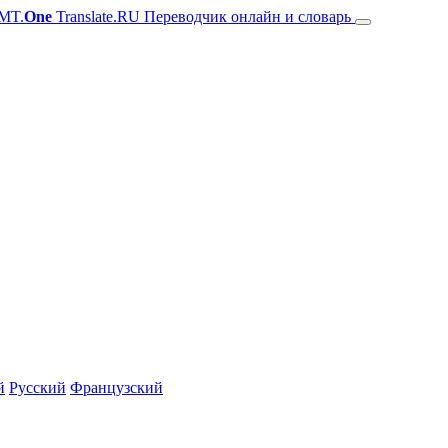
MT.
One
Translate.RU Переводчик онлайн и словарь
й
Русский
Французский