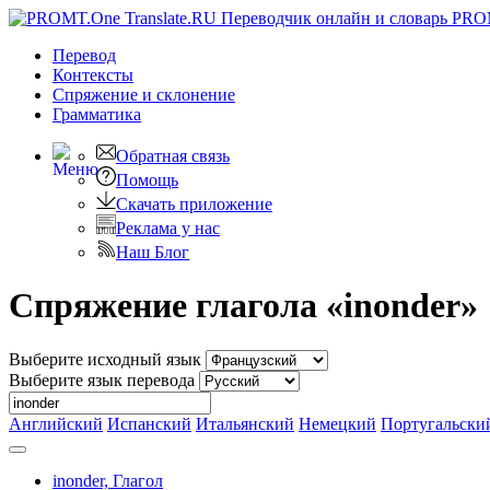
PRO
Перевод
Контексты
Спряжение
и склонение
Грамматика
Обратная связь
Помощь
Скачать приложение
Реклама у нас
Наш Блог
Спряжение глагола «inonder»
Выберите исходный язык
Выберите язык перевода
Английский
Испанский
Итальянский
Немецкий
Португальски
inonder,
Глагол