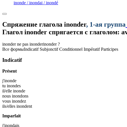
inonde / inondai / inondé
Спряжение глагола
inonder
, 1-ая группа
Глагол
inonder
спрягается с глаголом: a
inonder
ne pas inonder
inonder ?
Все формы
Indicatif
Subjonctif
Conditionnel
Impératif
Participes
Indicatif
Présent
j'
inonde
tu
inondes
il/elle
inonde
nous
inondons
vous
inondez
ils/elles
inondent
Imparfait
j'
inondais