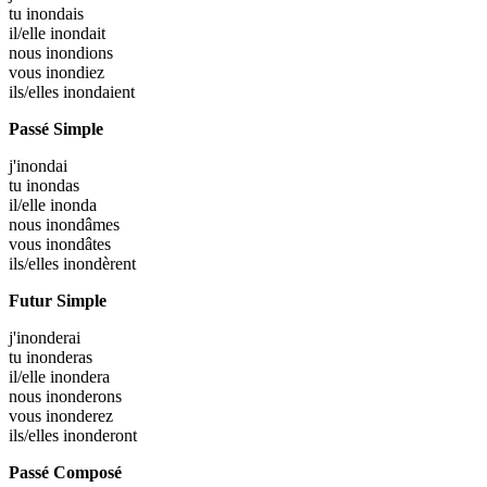
tu
inondais
il/elle
inondait
nous
inondions
vous
inondiez
ils/elles
inondaient
Passé Simple
j'
inondai
tu
inondas
il/elle
inonda
nous
inondâmes
vous
inondâtes
ils/elles
inondèrent
Futur Simple
j'
inonderai
tu
inonderas
il/elle
inondera
nous
inonderons
vous
inonderez
ils/elles
inonderont
Passé Composé