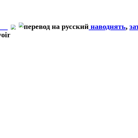
наводнять
,
за
voir