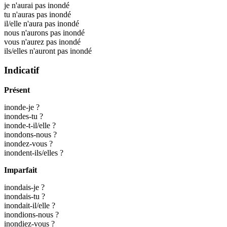
je n'aurai pas inondé
tu n'auras pas inondé
il/elle n'aura pas inondé
nous n'aurons pas inondé
vous n'aurez pas inondé
ils/elles n'auront pas inondé
Indicatif
Présent
inonde-je ?
inondes-tu ?
inonde-t-il/elle ?
inondons-nous ?
inondez-vous ?
inondent-ils/elles ?
Imparfait
inondais-je ?
inondais-tu ?
inondait-il/elle ?
inondions-nous ?
inondiez-vous ?