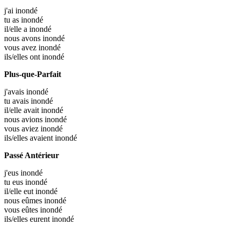
j'ai
inondé
tu as
inondé
il/elle a
inondé
nous avons
inondé
vous avez
inondé
ils/elles ont
inondé
Plus-que-Parfait
j'avais
inondé
tu avais
inondé
il/elle avait
inondé
nous avions
inondé
vous aviez
inondé
ils/elles avaient
inondé
Passé Antérieur
j'eus
inondé
tu eus
inondé
il/elle eut
inondé
nous eûmes
inondé
vous eûtes
inondé
ils/elles eurent
inondé