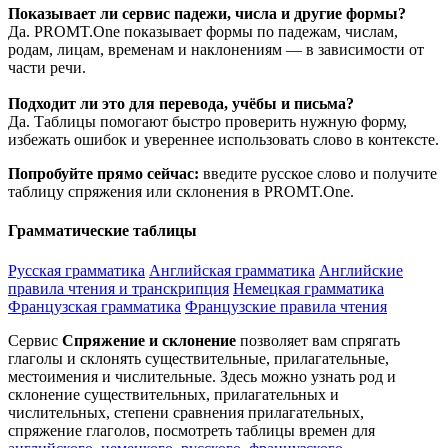
Показывает ли сервис падежи, числа и другие формы?
Да. PROMT.One показывает формы по падежам, числам,
родам, лицам, временам и наклонениям — в зависимости от
части речи.
Подходит ли это для перевода, учёбы и письма?
Да. Таблицы помогают быстро проверить нужную форму,
избежать ошибок и увереннее использовать слово в контексте.
Попробуйте прямо сейчас:
введите русское слово и получите
таблицу спряжения или склонения в PROMT.One.
Грамматические таблицы
Русская грамматика
Английская грамматика
Английские
правила чтения и транскрипция
Немецкая грамматика
Французская грамматика
Французские правила чтения
Сервис
Спряжение и склонение
позволяет вам спрягать
глаголы и склонять существительные, прилагательные,
местоимения и числительные. Здесь можно узнать род и
склонение существительных, прилагательных и
числительных, степени сравнения прилагательных,
спряжение глаголов, посмотреть таблицы времен для