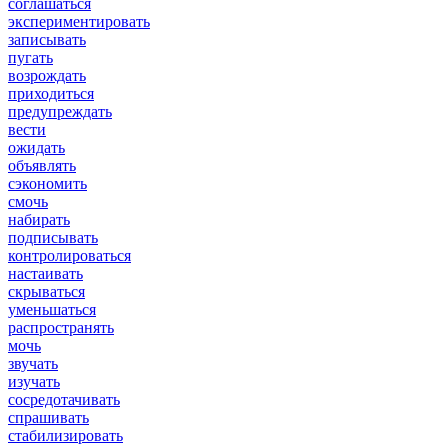
соглашаться
экспериментировать
записывать
пугать
возрождать
приходиться
предупреждать
вести
ожидать
объявлять
сэкономить
смочь
набирать
подписывать
контролироваться
настаивать
скрываться
уменьшаться
распространять
мочь
звучать
изучать
сосредотачивать
спрашивать
стабилизировать