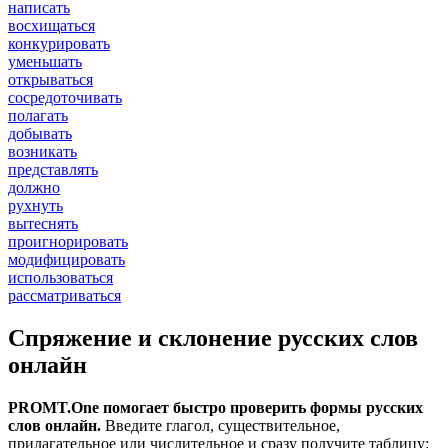
написать
восхищаться
конкурировать
уменьшать
открываться
сосредоточивать
полагать
добывать
возникать
представлять
должно
рухнуть
вытеснять
проигнорировать
модифицировать
использоваться
рассматриваться
Спряжение и склонение русских слов
онлайн
PROMT.One помогает быстро проверить формы русских
слов онлайн.
Введите глагол, существительное,
прилагательное или числительное и сразу получите таблицу: