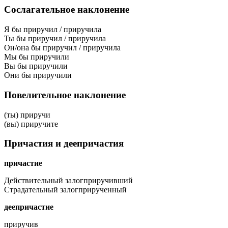
Сослагательное наклонение
Я бы приручил / приручила
Ты бы приручил / приручила
Он/она бы приручил / приручила
Мы бы приручили
Вы бы приручили
Они бы приручили
Повелительное наклонение
(ты) приручи
(вы) приручите
Причастия и деепричастия
причастие
Действительный залог
приручивший
Страдательный залог
прирученный
деепричастие
приручив