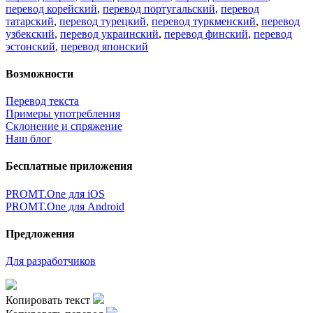
перевод корейский
,
перевод португальский
,
перевод
татарский
,
перевод турецкий
,
перевод туркменский
,
перевод
узбекский
,
перевод украинский
,
перевод финский
,
перевод
эстонский
,
перевод японский
Возможности
Перевод текста
Примеры употребления
Склонение и спряжение
Наш блог
Бесплатные приложения
PROMT.One для iOS
PROMT.One для Android
Предложения
Для разработчиков
Копировать текст