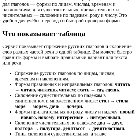
для глаголов — формы по лицам, числам, временам и
наклонениям; для существительных, прилагательных и
числительных — склонение по падежам, роду и числу. Это
удобно для учёбы, перевода и быстрой проверки формы.
Что показывает таблица
Сервис показывает спряжение русских глаголов и склонение
слов разных частей речи в одной таблице. Вы можете быстро
сравнить формы и выбрать правильный вариант для текста
или речи.
Спряжение русских глаголов по лицам, числам,
временам и наклонениям.
Формы правильных и неправильных глаголов:
читать
→ читаю, читаешь, читаем
;
ехать → еду, едешь
.
Склонение существительных по падежам в
единственном и множественном числе:
стол → стола
,
море → морем
,
дочь → дочери
.
Формы прилагательных по роду, числу и падежу:
новый
→ нового, новому
;
интересные → интересными
.
Склонение числительных по падежам:
два → двух
,
полтора → полутора
,
девятьсот → девятьюстами
.
Типы склонения существительных, а также