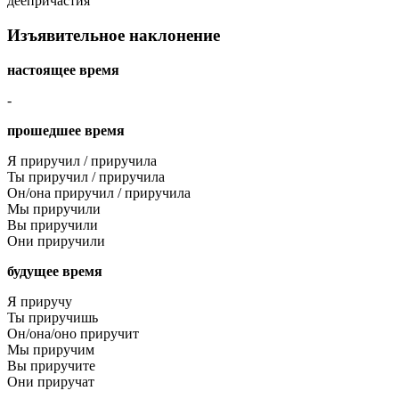
деепричастия
Изъявительное наклонение
настоящее время
-
прошедшее время
Я приручил / приручила
Ты приручил / приручила
Он/она приручил / приручила
Мы приручили
Вы приручили
Они приручили
будущее время
Я приручу
Ты приручишь
Он/она/оно приручит
Мы приручим
Вы приручите
Они приручат