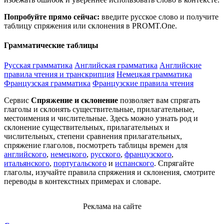
Попробуйте прямо сейчас:
введите русское слово и получите
таблицу спряжения или склонения в PROMT.One.
Грамматические таблицы
Русская грамматика
Английская грамматика
Английские
правила чтения и транскрипция
Немецкая грамматика
Французская грамматика
Французские правила чтения
Сервис
Спряжение и склонение
позволяет вам спрягать
глаголы и склонять существительные, прилагательные,
местоимения и числительные. Здесь можно узнать род и
склонение существительных, прилагательных и
числительных, степени сравнения прилагательных,
спряжение глаголов, посмотреть таблицы времен для
английского
,
немецкого
,
русского
,
французского
,
итальянского
,
португальского
и
испанского
. Спрягайте
глаголы, изучайте правила спряжения и склонения, смотрите
переводы в контекстных примерах и словаре.
Реклама на сайте