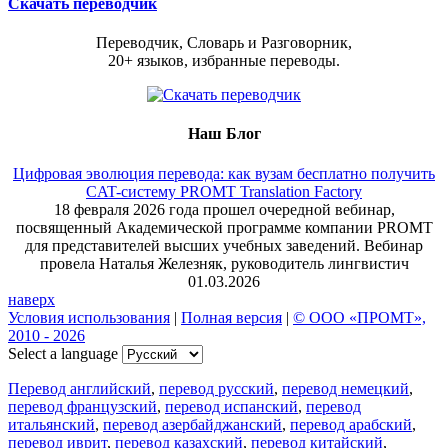
Скачать переводчик
Переводчик, Словарь и Разговорник,
20+ языков, избранные переводы.
Наш Блог
Цифровая эволюция перевода: как вузам бесплатно получить
CAT-систему PROMT Translation Factory
18 февраля 2026 года прошел очередной вебинар,
посвященный Академической программе компании PROMT
для представителей высших учебных заведений. Вебинар
провела Наталья Железняк, руководитель лингвистич
01.03.2026
наверх
Условия использования
|
Полная версия
|
© ООО «ПРОМТ»,
2010 - 2026
Select a language
Перевод английский
,
перевод русский
,
перевод немецкий
,
перевод французский
,
перевод испанский
,
перевод
итальянский
,
перевод азербайджанский
,
перевод арабский
,
перевод иврит
,
перевод казахский
,
перевод китайский
,