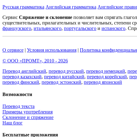
Русская грамматика
Английская грамматика
Английские прави
Сервис
Спряжение и склонение
позволяет вам спрягать глаго
существительных, прилагательных и числительных, степени ср
французского
,
итальянского
,
португальского
и
испанского
. Спр
О сервисе
|
Условия использования
|
Политика конфиденциальн
© ООО «ПРОМТ», 2010 - 2026
Перевод английский
,
перевод русский
,
перевод немецкий
,
пер
перевод казахский
,
перевод китайский
,
перевод корейский
,
пер
перевод финский
,
перевод эстонский
,
перевод японский
Возможности
Перевод текста
Примеры употребления
Склонение и спряжение
Наш блог
Бесплатные приложения