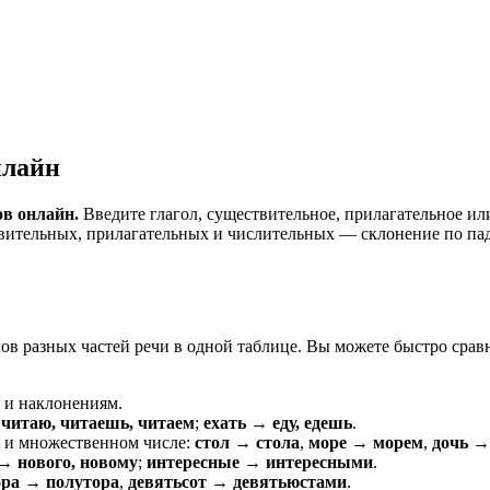
нлайн
в онлайн.
Введите глагол, существительное, прилагательное ил
вительных, прилагательных и числительных — склонение по паде
лов разных частей речи в одной таблице. Вы можете быстро сра
 и наклонениям.
читаю, читаешь, читаем
;
ехать → еду, едешь
.
 и множественном числе:
стол → стола
,
море → морем
,
дочь →
→ нового, новому
;
интересные → интересными
.
ора → полутора
,
девятьсот → девятьюстами
.