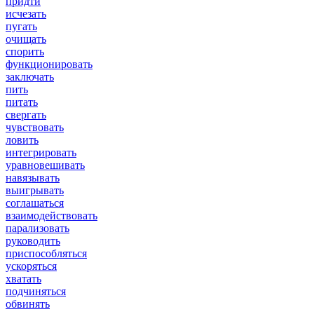
придти
исчезать
пугать
очищать
спорить
функционировать
заключать
пить
питать
свергать
чувствовать
ловить
интегрировать
уравновешивать
навязывать
выигрывать
соглашаться
взаимодействовать
парализовать
руководить
приспособляться
ускоряться
хватать
подчиняться
обвинять