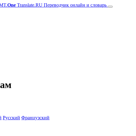
MT.
One
Translate.RU Переводчик онлайн и словарь
жам
й
Русский
Французский