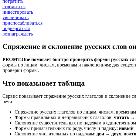
потратить
стремиться
инвестировать
увеличивать
приспосабливаться
подвергаться
вознаграждать
Спряжение и склонение русских слов о
PROMT.One помогает быстро проверить формы русских сло
формы по лицам, числам, временам и наклонениям; для сущест
проверки формы.
Что показывает таблица
Сервис показывает спряжение русских глаголов и склонение с
речи.
Спряжение русских глаголов по лицам, числам, временам
Формы правильных и неправильных глаголов:
читать → 
Склонение существительных по падежам в единственном
Формы прилагательных по роду, числу и падежу:
новый 
Склонение числительных по падежам:
два → двух
,
полт