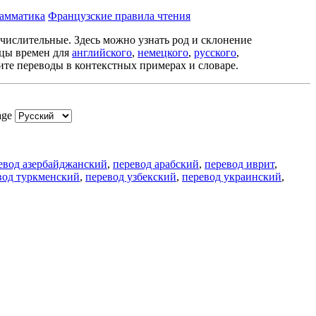
рамматика
Французские правила чтения
 числительные. Здесь можно узнать род и склонение
ицы времен для
английского
,
немецкого
,
русского
,
ите переводы в контекстных примерах и словаре.
age
евод азербайджанский
,
перевод арабский
,
перевод иврит
,
вод туркменский
,
перевод узбекский
,
перевод украинский
,