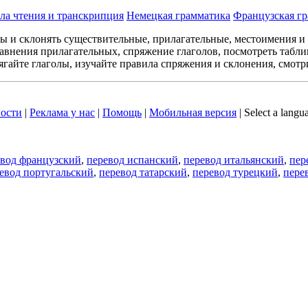
ла чтения и транскрипция
Немецкая грамматика
Французская г
лы и склонять существительные, прилагательные, местоимения и
авнения прилагательных, спряжение глаголов, посмотреть табл
ягайте глаголы, изучайте правила спряжения и склонения, смотр
ости
|
Реклама у нас
|
Помощь
|
Мобильная версия
|
Select a langu
евод французский
,
перевод испанский
,
перевод итальянский
,
пер
евод португальский
,
перевод татарский
,
перевод турецкий
,
пере