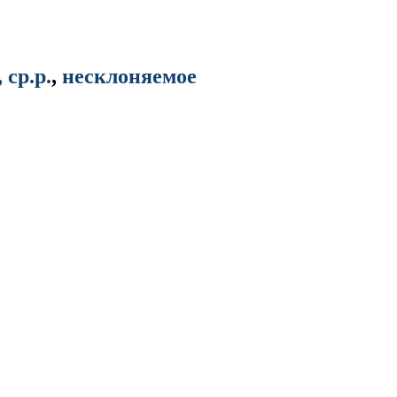
, ср.р.
,
несклоняемое