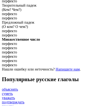
перфекто
Творительный падеж
(Кем? Чем?)
перфекто
перфекто
Предложный падеж
(О ком? О чем?)
перфекто
перфекто
Множественное число
перфекто
перфекто
перфекто
перфекто
перфекто
перфекто
Нашли ошибку или неточность?
Напишите нам
.
Популярные русские глаголы
объяснять
суметь
уважать
подтверждать