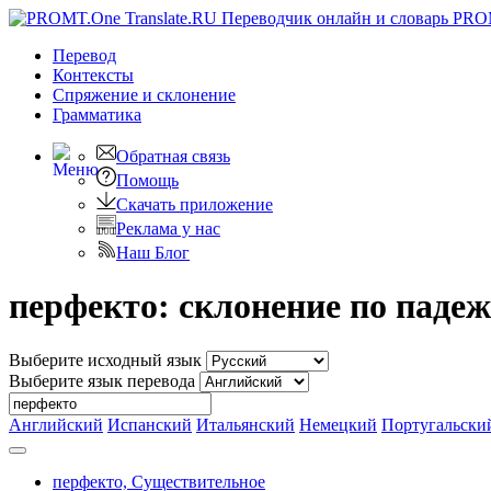
PRO
Перевод
Контексты
Спряжение
и склонение
Грамматика
Обратная связь
Помощь
Скачать приложение
Реклама у нас
Наш Блог
перфекто: склонение по паде
Выберите исходный язык
Выберите язык перевода
Английский
Испанский
Итальянский
Немецкий
Португальски
перфекто,
Существительное