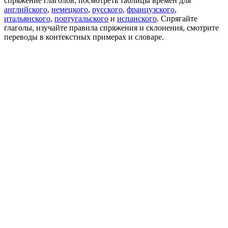
спряжение глаголов, посмотреть таблицы времен для
английского
,
немецкого
,
русского
,
французского
,
итальянского
,
португальского
и
испанского
. Спрягайте
глаголы, изучайте правила спряжения и склонения, смотрите
переводы в контекстных примерах и словаре.