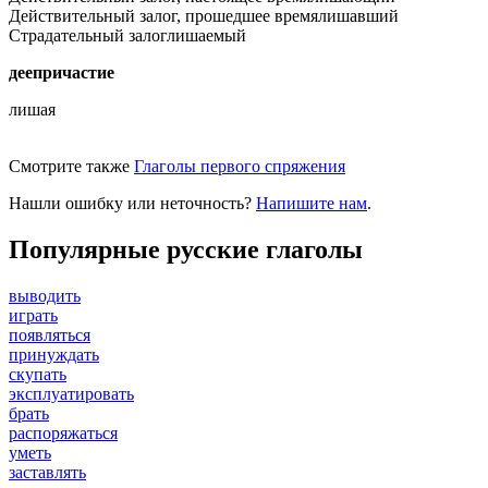
Действительный залог, прошедшее время
лишавший
Страдательный залог
лишаемый
деепричастие
лишая
Смотрите также
Глаголы первого спряжения
Нашли ошибку или неточность?
Напишите нам
.
Популярные русские глаголы
выводить
играть
появляться
принуждать
скупать
эксплуатировать
брать
распоряжаться
уметь
заставлять