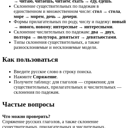
→ читаю, читаешь, читаем
;
ехать → еду, едешь
.
Склонение существительных по падежам в
единственном и множественном числе:
стол → стола
,
море → морем
,
дочь → дочери
.
Формы прилагательных по роду, числу и падежу:
новый
→ нового, новому
;
интересные → интересными
.
Склонение числительных по падежам:
два → двух
,
полтора → полутора
,
девятьсот → девятьюстами
.
Типы склонения существительных, а также
разносклоняемые и несклоняемые модели.
Как пользоваться
Введите русское слово в строку поиска.
Нажмите
Спряжение
.
Получите таблицу: для глаголов — спряжения; для
существительных, прилагательных и числительных —
склонения по падежам.
Частые вопросы
Что можно проверить?
Спряжение русских глаголов, а также склонение
существительных, прилагательных и числительных.