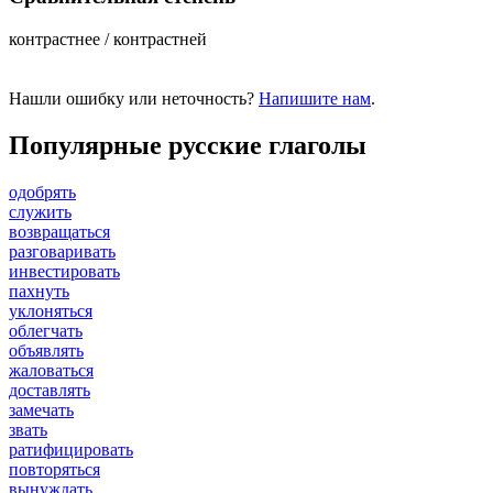
контрастнее / контрастней
Нашли ошибку или неточность?
Напишите нам
.
Популярные русские глаголы
одобрять
служить
возвращаться
разговаривать
инвестировать
пахнуть
уклоняться
облегчать
объявлять
жаловаться
доставлять
замечать
звать
ратифицировать
повторяться
вынуждать