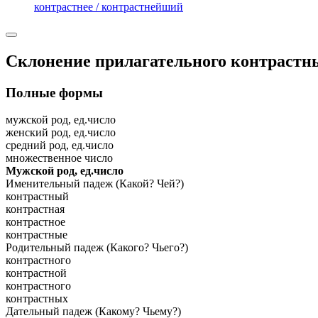
контрастнее / контрастнейший
Склонение прилагательного
контрастн
Полные формы
мужской род, ед.число
женский род, ед.число
средний род, ед.число
множественное число
Мужской род, ед.число
Именительный падеж (Какой? Чей?)
контрастный
контрастная
контрастное
контрастные
Родительный падеж (Какого? Чьего?)
контрастного
контрастной
контрастного
контрастных
Дательный падеж (Какому? Чьему?)