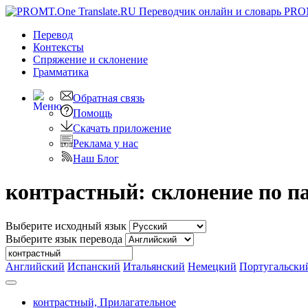
PRO
Перевод
Контексты
Спряжение
и склонение
Грамматика
Обратная связь
Помощь
Скачать приложение
Реклама у нас
Наш Блог
контрастный: склонение по п
Выберите исходный язык
Выберите язык перевода
Английский
Испанский
Итальянский
Немецкий
Португальски
контрастный,
Прилагательное