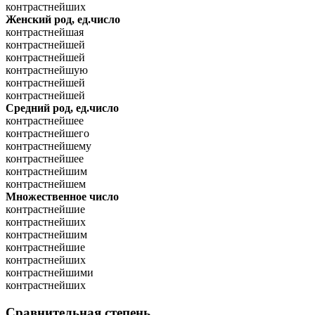
контрастнейших
Женский род, ед.число
контрастнейшая
контрастнейшей
контрастнейшей
контрастнейшую
контрастнейшей
контрастнейшей
Средний род, ед.число
контрастнейшее
контрастнейшего
контрастнейшему
контрастнейшее
контрастнейшим
контрастнейшем
Множественное число
контрастнейшие
контрастнейших
контрастнейшим
контрастнейшие
контрастнейших
контрастнейшими
контрастнейших
Сравнительная степень