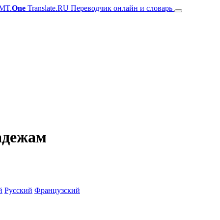
MT.
One
Translate.RU Переводчик онлайн и словарь
адежам
й
Русский
Французский