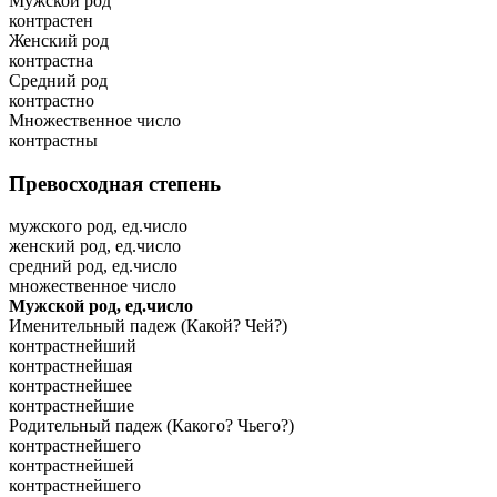
Мужской род
контрастен
Женский род
контрастна
Средний род
контрастно
Множественное число
контрастны
Превосходная степень
мужского род, ед.число
женский род, ед.число
средний род, ед.число
множественное число
Мужской род, ед.число
Именительный падеж (Какой? Чей?)
контрастнейший
контрастнейшая
контрастнейшее
контрастнейшие
Родительный падеж (Какого? Чьего?)
контрастнейшего
контрастнейшей
контрастнейшего