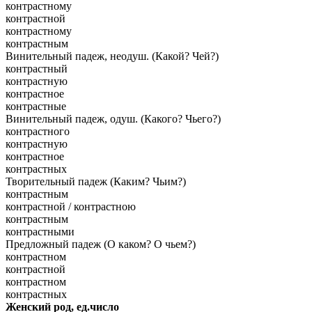
контрастному
контрастной
контрастному
контрастным
Винительный падеж, неодуш. (Какой? Чей?)
контрастный
контрастную
контрастное
контрастные
Винительный падеж, одуш. (Какого? Чьего?)
контрастного
контрастную
контрастное
контрастных
Творительный падеж (Каким? Чьим?)
контрастным
контрастной / контрастною
контрастным
контрастными
Предложный падеж (О каком? О чьем?)
контрастном
контрастной
контрастном
контрастных
Женский род, ед.число