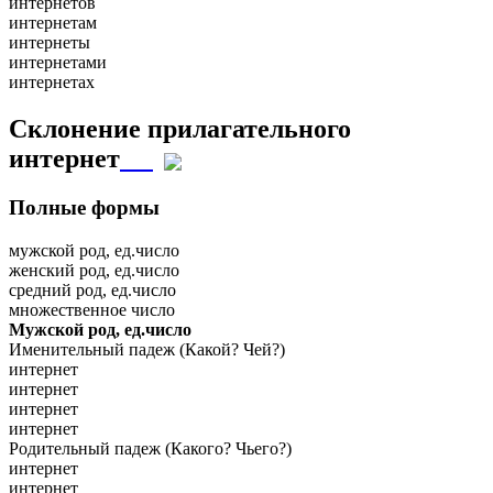
интернетов
интернетам
интернеты
интернетами
интернетах
Склонение прилагательного
интернет
Полные формы
мужской род, ед.число
женский род, ед.число
средний род, ед.число
множественное число
Мужской род, ед.число
Именительный падеж (Какой? Чей?)
интернет
интернет
интернет
интернет
Родительный падеж (Какого? Чьего?)
интернет
интернет