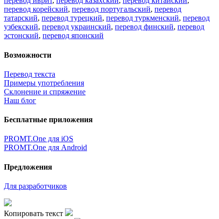
перевод иврит
,
перевод казахский
,
перевод китайский
,
перевод корейский
,
перевод португальский
,
перевод
татарский
,
перевод турецкий
,
перевод туркменский
,
перевод
узбекский
,
перевод украинский
,
перевод финский
,
перевод
эстонский
,
перевод японский
Возможности
Перевод текста
Примеры употребления
Склонение и спряжение
Наш блог
Бесплатные приложения
PROMT.One для iOS
PROMT.One для Android
Предложения
Для разработчиков
Копировать текст