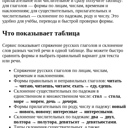
прилагательное или числительное и сразу получите таблицу:
для глаголов — формы по лицам, числам, временам и
наклонениям; для существительных, прилагательных и
числительных — склонение по падежам, роду и числу. Это
удобно для учёбы, перевода и быстрой проверки формы.
Что показывает таблица
Сервис показывает спряжение русских глаголов и склонение
слов разных частей речи в одной таблице. Вы можете быстро
сравнить формы и выбрать правильный вариант для текста
или речи.
Спряжение русских глаголов по лицам, числам,
временам и наклонениям.
Формы правильных и неправильных глаголов:
читать
→ читаю, читаешь, читаем
;
ехать → еду, едешь
.
Склонение существительных по падежам в
единственном и множественном числе:
стол → стола
,
море → морем
,
дочь → дочери
.
Формы прилагательных по роду, числу и падежу:
новый
→ нового, новому
;
интересные → интересными
.
Склонение числительных по падежам:
два → двух
,
полтора → полутора
,
девятьсот → девятьюстами
.
Типы склонения существительных, а также