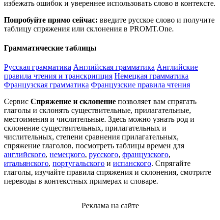
избежать ошибок и увереннее использовать слово в контексте.
Попробуйте прямо сейчас:
введите русское слово и получите
таблицу спряжения или склонения в PROMT.One.
Грамматические таблицы
Русская грамматика
Английская грамматика
Английские
правила чтения и транскрипция
Немецкая грамматика
Французская грамматика
Французские правила чтения
Сервис
Спряжение и склонение
позволяет вам спрягать
глаголы и склонять существительные, прилагательные,
местоимения и числительные. Здесь можно узнать род и
склонение существительных, прилагательных и
числительных, степени сравнения прилагательных,
спряжение глаголов, посмотреть таблицы времен для
английского
,
немецкого
,
русского
,
французского
,
итальянского
,
португальского
и
испанского
. Спрягайте
глаголы, изучайте правила спряжения и склонения, смотрите
переводы в контекстных примерах и словаре.
Реклама на сайте