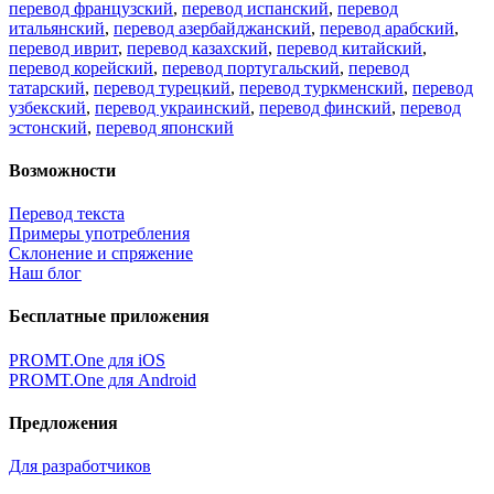
перевод французский
,
перевод испанский
,
перевод
итальянский
,
перевод азербайджанский
,
перевод арабский
,
перевод иврит
,
перевод казахский
,
перевод китайский
,
перевод корейский
,
перевод португальский
,
перевод
татарский
,
перевод турецкий
,
перевод туркменский
,
перевод
узбекский
,
перевод украинский
,
перевод финский
,
перевод
эстонский
,
перевод японский
Возможности
Перевод текста
Примеры употребления
Склонение и спряжение
Наш блог
Бесплатные приложения
PROMT.One для iOS
PROMT.One для Android
Предложения
Для разработчиков