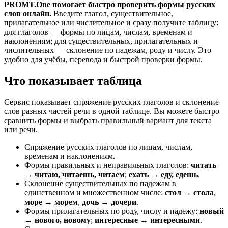
PROMT.One помогает быстро проверить формы русских
слов онлайн.
Введите глагол, существительное,
прилагательное или числительное и сразу получите таблицу:
для глаголов — формы по лицам, числам, временам и
наклонениям; для существительных, прилагательных и
числительных — склонение по падежам, роду и числу. Это
удобно для учёбы, перевода и быстрой проверки формы.
Что показывает таблица
Сервис показывает спряжение русских глаголов и склонение
слов разных частей речи в одной таблице. Вы можете быстро
сравнить формы и выбрать правильный вариант для текста
или речи.
Спряжение русских глаголов по лицам, числам,
временам и наклонениям.
Формы правильных и неправильных глаголов:
читать
→ читаю, читаешь, читаем
;
ехать → еду, едешь
.
Склонение существительных по падежам в
единственном и множественном числе:
стол → стола
,
море → морем
,
дочь → дочери
.
Формы прилагательных по роду, числу и падежу:
новый
→ нового, новому
;
интересные → интересными
.