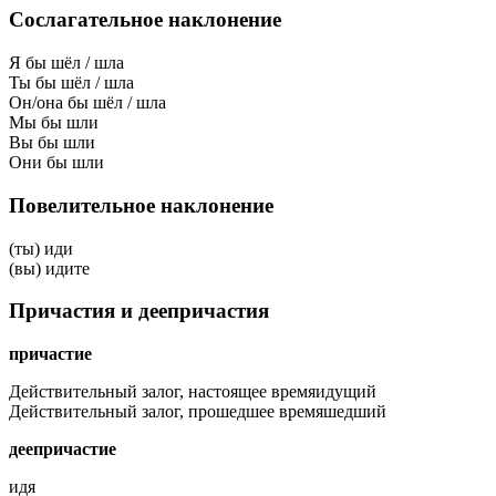
Сослагательное наклонение
Я бы шёл / шла
Ты бы шёл / шла
Он/она бы шёл / шла
Мы бы шли
Вы бы шли
Они бы шли
Повелительное наклонение
(ты) иди
(вы) идите
Причастия и деепричастия
причастие
Действительный залог, настоящее время
идущий
Действительный залог, прошедшее время
шедший
деепричастие
идя