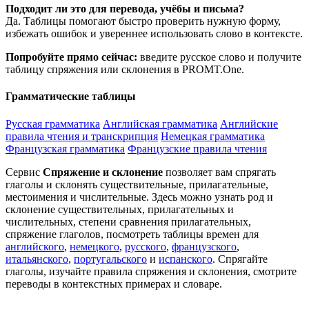
Подходит ли это для перевода, учёбы и письма?
Да. Таблицы помогают быстро проверить нужную форму,
избежать ошибок и увереннее использовать слово в контексте.
Попробуйте прямо сейчас:
введите русское слово и получите
таблицу спряжения или склонения в PROMT.One.
Грамматические таблицы
Русская грамматика
Английская грамматика
Английские
правила чтения и транскрипция
Немецкая грамматика
Французская грамматика
Французские правила чтения
Сервис
Спряжение и склонение
позволяет вам спрягать
глаголы и склонять существительные, прилагательные,
местоимения и числительные. Здесь можно узнать род и
склонение существительных, прилагательных и
числительных, степени сравнения прилагательных,
спряжение глаголов, посмотреть таблицы времен для
английского
,
немецкого
,
русского
,
французского
,
итальянского
,
португальского
и
испанского
. Спрягайте
глаголы, изучайте правила спряжения и склонения, смотрите
переводы в контекстных примерах и словаре.