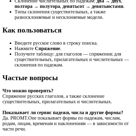
Склонение числительных по падежам:
два → двух
,
полтора → полутора
,
девятьсот → девятьюстами
.
Типы склонения существительных, а также
разносклоняемые и несклоняемые модели.
Как пользоваться
Введите русское слово в строку поиска.
Нажмите
Спряжение
.
Получите таблицу: для глаголов — спряжения; для
существительных, прилагательных и числительных —
склонения по падежам.
Частые вопросы
Что можно проверить?
Спряжение русских глаголов, а также склонение
существительных, прилагательных и числительных.
Показывает ли сервис падежи, числа и другие формы?
Да. PROMT.One показывает формы по падежам, числам,
родам, лицам, временам и наклонениям — в зависимости от
части речи.