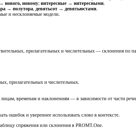
→ нового, новому
;
интересные → интересными
.
ора → полутора
,
девятьсот → девятьюстами
.
мые и несклоняемые модели.
ствительных, прилагательных и числительных — склонения по п
ных, прилагательных и числительных.
лицам, временам и наклонениям — в зависимости от части речи
ть ошибок и увереннее использовать слово в контексте.
 таблицу спряжения или склонения в PROMT.One.