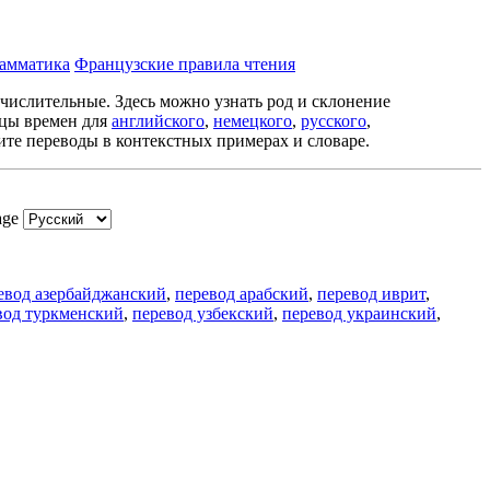
рамматика
Французские правила чтения
 числительные. Здесь можно узнать род и склонение
ицы времен для
английского
,
немецкого
,
русского
,
ите переводы в контекстных примерах и словаре.
age
евод азербайджанский
,
перевод арабский
,
перевод иврит
,
вод туркменский
,
перевод узбекский
,
перевод украинский
,