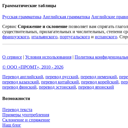
Грамматические таблицы
Русская грамматика
Английская грамматика
Английские прави
Сервис
Спряжение и склонение
позволяет вам спрягать глаго
существительных, прилагательных и числительных, степени ср
французского
,
итальянского
,
португальского
и
испанского
. Спр
О сервисе
|
Условия использования
|
Политика конфиденциальн
© ООО «ПРОМТ», 2010 - 2026
Перевод английский
,
перевод русский
,
перевод немецкий
,
пер
перевод казахский
,
перевод китайский
,
перевод корейский
,
пер
перевод финский
,
перевод эстонский
,
перевод японский
Возможности
Перевод текста
Примеры употребления
Склонение и спряжение
Наш блог