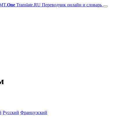
MT.
One
Translate.RU Переводчик онлайн и словарь
м
й
Русский
Французский