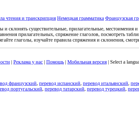
ла чтения и транскрипция
Немецкая грамматика
Французская г
лы и склонять существительные, прилагательные, местоимения и
авнения прилагательных, спряжение глаголов, посмотреть табл
ягайте глаголы, изучайте правила спряжения и склонения, смотр
ости
|
Реклама у нас
|
Помощь
|
Мобильная версия
|
Select a langu
евод французский
,
перевод испанский
,
перевод итальянский
,
пер
евод португальский
,
перевод татарский
,
перевод турецкий
,
пере