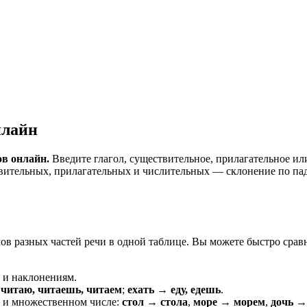
нлайн
в онлайн.
Введите глагол, существительное, прилагательное ил
вительных, прилагательных и числительных — склонение по паде
лов разных частей речи в одной таблице. Вы можете быстро сра
 и наклонениям.
читаю, читаешь, читаем
;
ехать → еду, едешь
.
 и множественном числе:
стол → стола
,
море → морем
,
дочь →