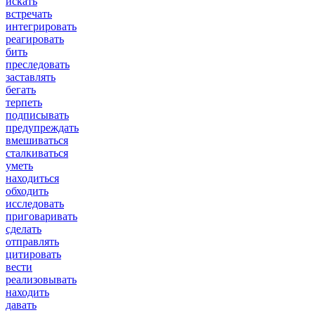
искать
встречать
интегрировать
реагировать
бить
преследовать
заставлять
бегать
терпеть
подписывать
предупреждать
вмешиваться
сталкиваться
уметь
находиться
обходить
исследовать
приговаривать
сделать
отправлять
цитировать
вести
реализовывать
находить
давать