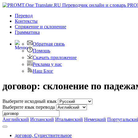
PRO
Перевод
Контексты
Спряжение
и склонение
Грамматика
Обратная связь
Помощь
Скачать приложение
Реклама у нас
Наш Блог
договор: склонение по падежа
Выберите исходный язык
Выберите язык перевода
Английский
Испанский
Итальянский
Немецкий
Португальски
договор,
Существительное