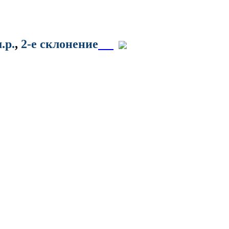
м.р.
,
2-е склонение