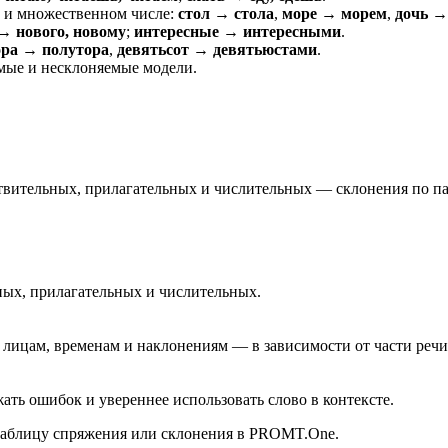
 и множественном числе:
стол → стола
,
море → морем
,
дочь →
→ нового, новому
;
интересные → интересными
.
ора → полутора
,
девятьсот → девятьюстами
.
мые и несклоняемые модели.
ствительных, прилагательных и числительных — склонения по п
ных, прилагательных и числительных.
лицам, временам и наклонениям — в зависимости от части речи
ть ошибок и увереннее использовать слово в контексте.
 таблицу спряжения или склонения в PROMT.One.