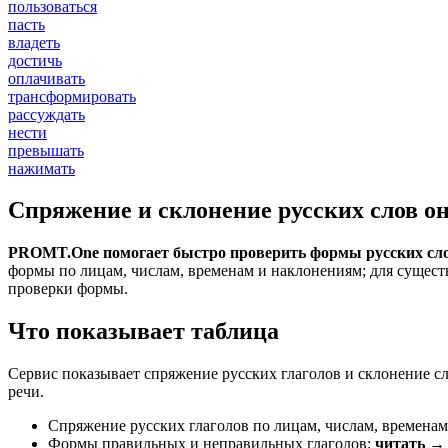
пользоваться
пасть
владеть
достичь
оплачивать
трансформировать
рассуждать
нести
превышать
нажимать
Спряжение и склонение русских слов о
PROMT.One помогает быстро проверить формы русских сло
формы по лицам, числам, временам и наклонениям; для сущест
проверки формы.
Что показывает таблица
Сервис показывает спряжение русских глаголов и склонение с
речи.
Спряжение русских глаголов по лицам, числам, временам
Формы правильных и неправильных глаголов:
читать → 