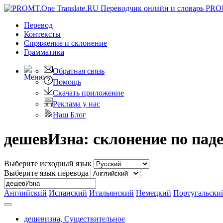
PRO
Перевод
Контексты
Спряжение
и склонение
Грамматика
Обратная связь
Помощь
Скачать приложение
Реклама у нас
Наш Блог
дешевИзна: склонение по пад
Выберите исходный язык
Выберите язык перевода
Английский
Испанский
Итальянский
Немецкий
Португальски
дешевизна,
Существительное