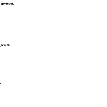
 дочери
.
адежам.
.