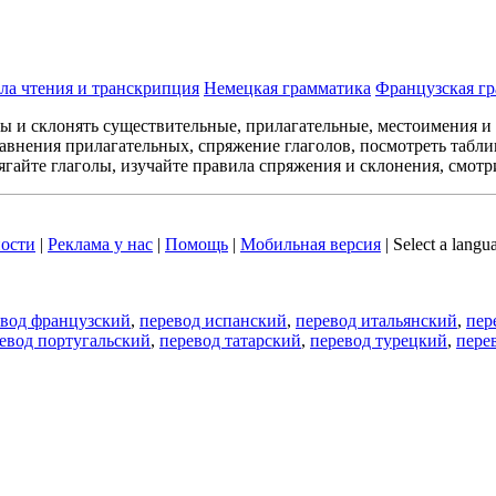
ла чтения и транскрипция
Немецкая грамматика
Французская г
лы и склонять существительные, прилагательные, местоимения и
авнения прилагательных, спряжение глаголов, посмотреть табл
ягайте глаголы, изучайте правила спряжения и склонения, смотр
ости
|
Реклама у нас
|
Помощь
|
Мобильная версия
|
Select a langu
евод французский
,
перевод испанский
,
перевод итальянский
,
пер
евод португальский
,
перевод татарский
,
перевод турецкий
,
пере