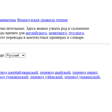
рамматика
Французские правила чтения
 числительные. Здесь можно узнать род и склонение
ицы времен для
английского
,
немецкого
,
русского
,
ите переводы в контекстных примерах и словаре.
age
евод азербайджанский
,
перевод арабский
,
перевод иврит
,
вод туркменский
,
перевод узбекский
,
перевод украинский
,