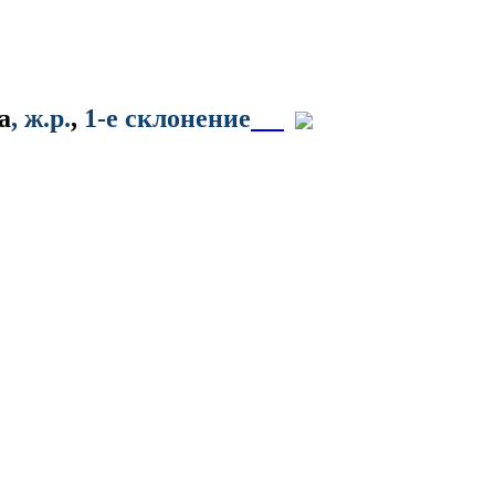
а
, ж.р.
,
1-е склонение