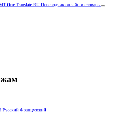
MT.
One
Translate.RU Переводчик онлайн и словарь
ежам
й
Русский
Французский