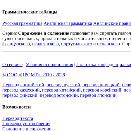
Грамматические таблицы
Русская грамматика
Английская грамматика
Английские прави
Сервис
Спряжение и склонение
позволяет вам спрягать глаго
существительных, прилагательных и числительных, степени ср
французского
,
итальянского
,
португальского
и
испанского
. Спр
О сервисе
|
Условия использования
|
Политика конфиденциальн
© ООО «ПРОМТ», 2010 - 2026
Перевод английский
,
перевод русский
,
перевод немецкий
,
пер
перевод казахский
,
перевод китайский
,
перевод корейский
,
пер
перевод финский
,
перевод эстонский
,
перевод японский
Возможности
Перевод текста
Примеры употребления
Склонение и спряжение