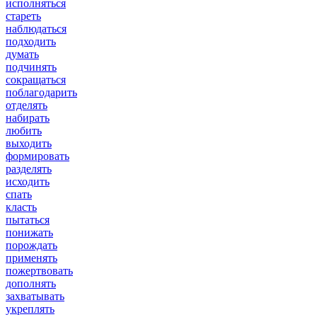
исполняться
стареть
наблюдаться
подходить
думать
подчинять
сокращаться
поблагодарить
отделять
набирать
любить
выходить
формировать
разделять
исходить
спать
класть
пытаться
понижать
порождать
применять
пожертвовать
дополнять
захватывать
укреплять