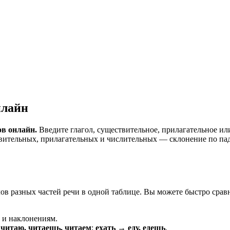
нлайн
в онлайн.
Введите глагол, существительное, прилагательное ил
вительных, прилагательных и числительных — склонение по паде
лов разных частей речи в одной таблице. Вы можете быстро сра
 и наклонениям.
читаю, читаешь, читаем
;
ехать → еду, едешь
.