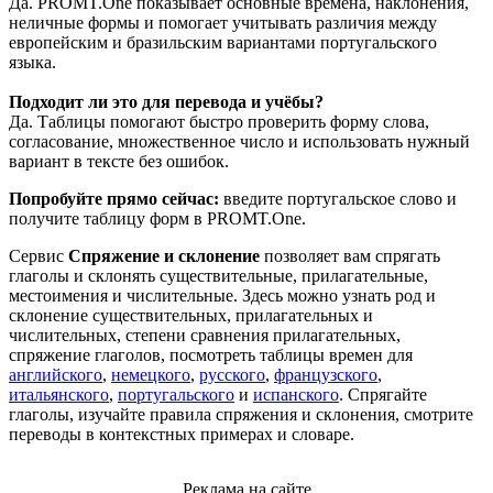
Да. PROMT.One показывает основные времена, наклонения,
неличные формы и помогает учитывать различия между
европейским и бразильским вариантами португальского
языка.
Подходит ли это для перевода и учёбы?
Да. Таблицы помогают быстро проверить форму слова,
согласование, множественное число и использовать нужный
вариант в тексте без ошибок.
Попробуйте прямо сейчас:
введите португальское слово и
получите таблицу форм в PROMT.One.
Сервис
Спряжение и склонение
позволяет вам спрягать
глаголы и склонять существительные, прилагательные,
местоимения и числительные. Здесь можно узнать род и
склонение существительных, прилагательных и
числительных, степени сравнения прилагательных,
спряжение глаголов, посмотреть таблицы времен для
английского
,
немецкого
,
русского
,
французского
,
итальянского
,
португальского
и
испанского
. Спрягайте
глаголы, изучайте правила спряжения и склонения, смотрите
переводы в контекстных примерах и словаре.
Реклама на сайте