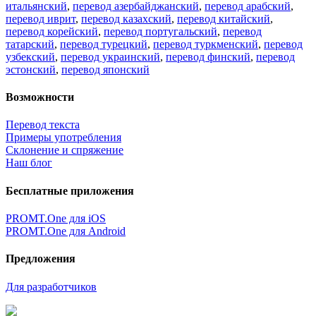
итальянский
,
перевод азербайджанский
,
перевод арабский
,
перевод иврит
,
перевод казахский
,
перевод китайский
,
перевод корейский
,
перевод португальский
,
перевод
татарский
,
перевод турецкий
,
перевод туркменский
,
перевод
узбекский
,
перевод украинский
,
перевод финский
,
перевод
эстонский
,
перевод японский
Возможности
Перевод текста
Примеры употребления
Склонение и спряжение
Наш блог
Бесплатные приложения
PROMT.One для iOS
PROMT.One для Android
Предложения
Для разработчиков