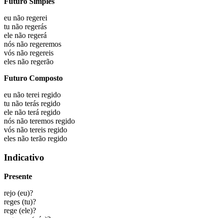
Futuro Simples
eu não
regerei
tu não
regerás
ele não
regerá
nós não
regeremos
vós não
regereis
eles não
regerão
Futuro Composto
eu não
terei regido
tu não
terás regido
ele não
terá regido
nós não
teremos regido
vós não
tereis regido
eles não
terão regido
Indicativo
Presente
rejo
(eu)?
reges
(tu)?
rege
(ele)?