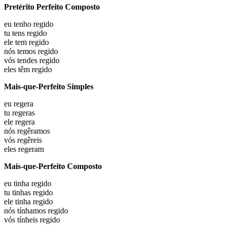
Pretérito Perfeito Composto
eu
tenho regido
tu
tens regido
ele
tem regido
nós
temos regido
vós
tendes regido
eles
têm regido
Mais-que-Perfeito Simples
eu
regera
tu
regeras
ele
regera
nós
regêramos
vós
regêreis
eles
regeram
Mais-que-Perfeito Composto
eu
tinha regido
tu
tinhas regido
ele
tinha regido
nós
tínhamos regido
vós
tínheis regido