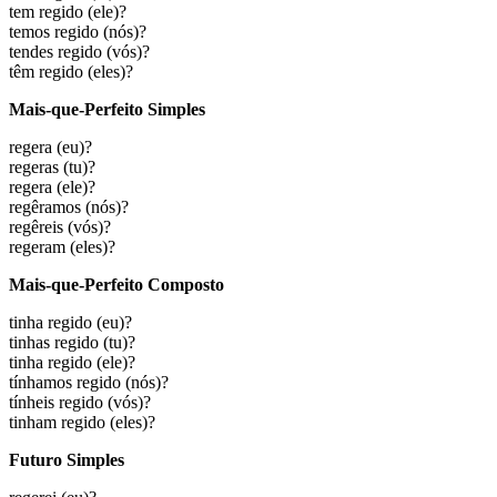
tem regido
(ele)?
temos regido
(nós)?
tendes regido
(vós)?
têm regido
(eles)?
Mais-que-Perfeito Simples
regera
(eu)?
regeras
(tu)?
regera
(ele)?
regêramos
(nós)?
regêreis
(vós)?
regeram
(eles)?
Mais-que-Perfeito Composto
tinha regido
(eu)?
tinhas regido
(tu)?
tinha regido
(ele)?
tínhamos regido
(nós)?
tínheis regido
(vós)?
tinham regido
(eles)?
Futuro Simples