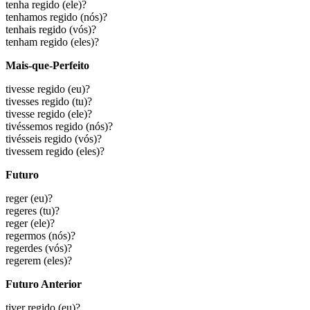
tenha regido
(ele)?
tenhamos regido
(nós)?
tenhais regido
(vós)?
tenham regido
(eles)?
Mais-que-Perfeito
tivesse regido
(eu)?
tivesses regido
(tu)?
tivesse regido
(ele)?
tivéssemos regido
(nós)?
tivésseis regido
(vós)?
tivessem regido
(eles)?
Futuro
reger
(eu)?
regeres
(tu)?
reger
(ele)?
regermos
(nós)?
regerdes
(vós)?
regerem
(eles)?
Futuro Anterior
tiver regido
(eu)?