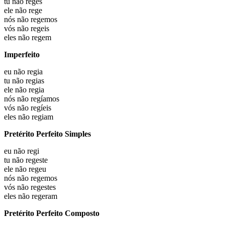
tu não
reges
ele não
rege
nós não
regemos
vós não
regeis
eles não
regem
Imperfeito
eu não
regia
tu não
regias
ele não
regia
nós não
regíamos
vós não
regíeis
eles não
regiam
Pretérito Perfeito Simples
eu não
regi
tu não
regeste
ele não
regeu
nós não
regemos
vós não
regestes
eles não
regeram
Pretérito Perfeito Composto