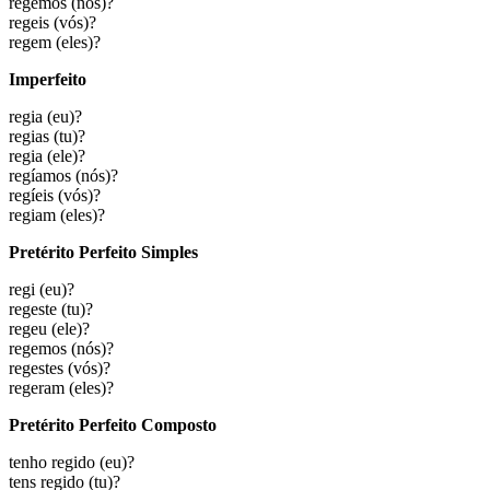
regemos
(nós)?
regeis
(vós)?
regem
(eles)?
Imperfeito
regia
(eu)?
regias
(tu)?
regia
(ele)?
regíamos
(nós)?
regíeis
(vós)?
regiam
(eles)?
Pretérito Perfeito Simples
regi
(eu)?
regeste
(tu)?
regeu
(ele)?
regemos
(nós)?
regestes
(vós)?
regeram
(eles)?
Pretérito Perfeito Composto
tenho regido
(eu)?
tens regido
(tu)?