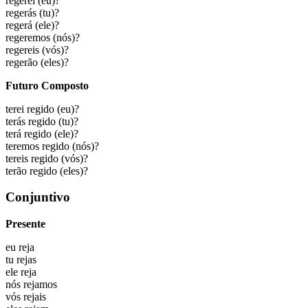
regerei
(eu)?
regerás
(tu)?
regerá
(ele)?
regeremos
(nós)?
regereis
(vós)?
regerão
(eles)?
Futuro Composto
terei regido
(eu)?
terás regido
(tu)?
terá regido
(ele)?
teremos regido
(nós)?
tereis regido
(vós)?
terão regido
(eles)?
Conjuntivo
Presente
eu
reja
tu
rejas
ele
reja
nós
rejamos
vós
rejais