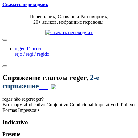
Скачать переводчик
Переводчик, Словарь и Разговорник,
20+ языков, избранные переводы.
reger,
Глагол
rejo / regi / regido
Спряжение глагола
reger
,
2-е
спряжение
reger
não reger
reger?
Все формы
Indicativo
Conjuntivo
Condicional
Imperativo
Infinitivo
Formas Impessoais
Indicativo
Presente