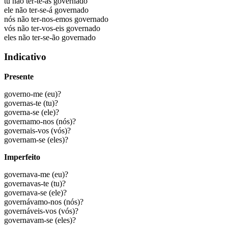
tu não
ter-te-ás governado
ele não
ter-se-á governado
nós não
ter-nos-emos governado
vós não
ter-vos-eis governado
eles não
ter-se-ão governado
Indicativo
Presente
governo-me
(eu)?
governas-te
(tu)?
governa-se
(ele)?
governamo-nos
(nós)?
governais-vos
(vós)?
governam-se
(eles)?
Imperfeito
governava-me
(eu)?
governavas-te
(tu)?
governava-se
(ele)?
governávamo-nos
(nós)?
governáveis-vos
(vós)?
governavam-se
(eles)?