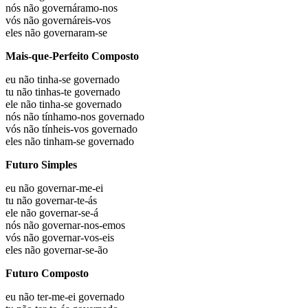
nós não
governáramo-nos
vós não
governáreis-vos
eles não
governaram-se
Mais-que-Perfeito Composto
eu não
tinha-se governado
tu não
tinhas-te governado
ele não
tinha-se governado
nós não
tínhamo-nos governado
vós não
tínheis-vos governado
eles não
tinham-se governado
Futuro Simples
eu não
governar-me-ei
tu não
governar-te-ás
ele não
governar-se-á
nós não
governar-nos-emos
vós não
governar-vos-eis
eles não
governar-se-ão
Futuro Composto
eu não
ter-me-ei governado