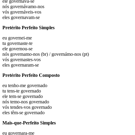
ele
governava-se
nós
governávamo-nos
vós
governáveis-vos
eles
governavam-se
Pretérito Perfeito Simples
eu
governei-me
tu
governaste-te
ele
governou-se
nós
governamo-nos (br) / governámo-nos (pt)
vós
governastes-vos
eles
governaram-se
Pretérito Perfeito Composto
eu
tenho-me governado
tu
tens-te governado
ele
tem-se governado
nós
temo-nos governado
vós
tendes-vos governado
eles
têm-se governado
Mais-que-Perfeito Simples
eu
governara-me