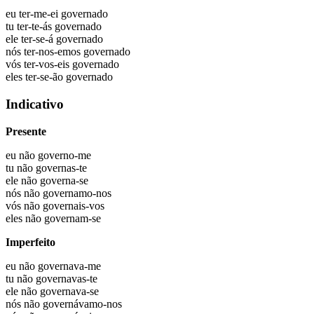
eu
ter-me-ei governado
tu
ter-te-ás governado
ele
ter-se-á governado
nós
ter-nos-emos governado
vós
ter-vos-eis governado
eles
ter-se-ão governado
Indicativo
Presente
eu não
governo-me
tu não
governas-te
ele não
governa-se
nós não
governamo-nos
vós não
governais-vos
eles não
governam-se
Imperfeito
eu não
governava-me
tu não
governavas-te
ele não
governava-se
nós não
governávamo-nos