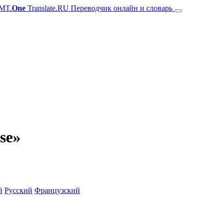
MT.
One
Translate.RU Переводчик онлайн и словарь
se»
й
Русский
Французский