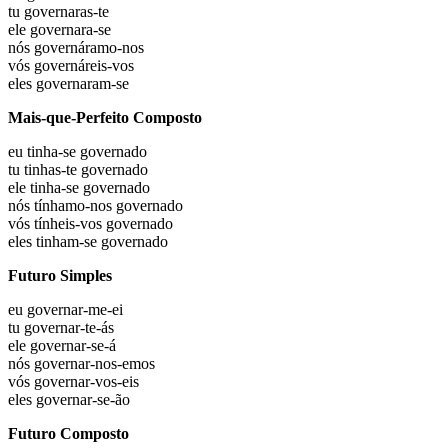
tu
governaras-te
ele
governara-se
nós
governáramo-nos
vós
governáreis-vos
eles
governaram-se
Mais-que-Perfeito Composto
eu
tinha-se governado
tu
tinhas-te governado
ele
tinha-se governado
nós
tínhamo-nos governado
vós
tínheis-vos governado
eles
tinham-se governado
Futuro Simples
eu
governar-me-ei
tu
governar-te-ás
ele
governar-se-á
nós
governar-nos-emos
vós
governar-vos-eis
eles
governar-se-ão
Futuro Composto