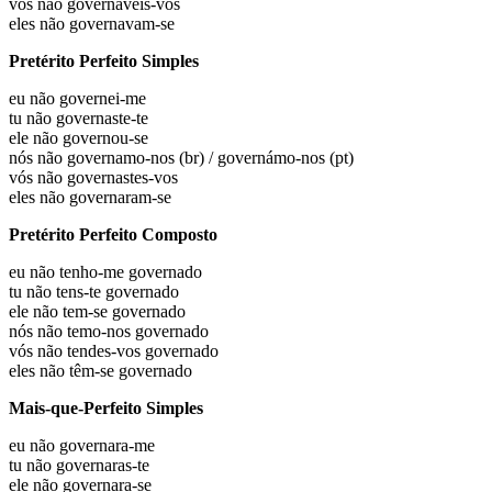
vós não
governáveis-vos
eles não
governavam-se
Pretérito Perfeito Simples
eu não
governei-me
tu não
governaste-te
ele não
governou-se
nós não
governamo-nos (br) / governámo-nos (pt)
vós não
governastes-vos
eles não
governaram-se
Pretérito Perfeito Composto
eu não
tenho-me governado
tu não
tens-te governado
ele não
tem-se governado
nós não
temo-nos governado
vós não
tendes-vos governado
eles não
têm-se governado
Mais-que-Perfeito Simples
eu não
governara-me
tu não
governaras-te
ele não
governara-se