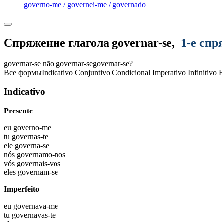
governo-me / governei-me / governado
Спряжение глагола
governar-se
,
1-е спр
governar-se
não governar-se
governar-se?
Все формы
Indicativo
Conjuntivo
Condicional
Imperativo
Infinitivo
Indicativo
Presente
eu
governo-me
tu
governas-te
ele
governa-se
nós
governamo-nos
vós
governais-vos
eles
governam-se
Imperfeito
eu
governava-me
tu
governavas-te