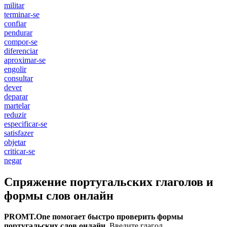
militar
terminar-se
confiar
pendurar
compor-se
diferenciar
aproximar-se
engolir
consultar
dever
deparar
martelar
reduzir
especificar-se
satisfazer
objetar
criticar-se
negar
Спряжение португальских глаголов и
формы слов онлайн
PROMT.One помогает быстро проверить формы
португальских слов онлайн.
Введите глагол,