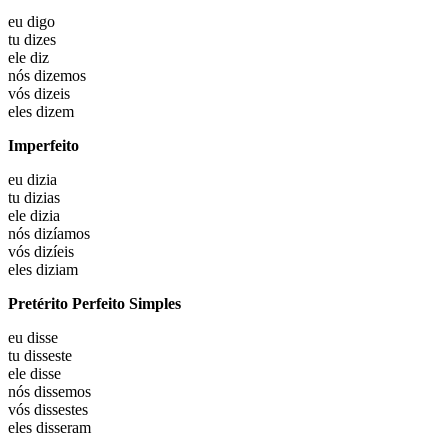
eu
digo
tu
dizes
ele
diz
nós
dizemos
vós
dizeis
eles
dizem
Imperfeito
eu
dizia
tu
dizias
ele
dizia
nós
dizíamos
vós
dizíeis
eles
diziam
Pretérito Perfeito Simples
eu
disse
tu
disseste
ele
disse
nós
dissemos
vós
dissestes
eles
disseram