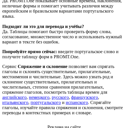
Да. PROMT.One показывает основные времена, наклонения,
неличные формы и помогает учитывать различия между
европейским и бразильским вариантами португальского
языка.
Подходит ли это для перевода и учёбы?
Да. Таблицы помогают быстро проверить форму слова,
согласование, множественное число и использовать нужный
вариант в тексте без ошибок.
Попробуйте прямо сейчас:
введите португальское слово и
получите таблицу форм в PROMT.One.
Сервис
Спряжение и склонение
позволяет вам спрягать
глаголы и склонять существительные, прилагательные,
местоимения и числительные. Здесь можно узнать род и
склонение существительных, прилагательных и
числительных, степени сравнения прилагательных,
спряжение глаголов, посмотреть таблицы времен для
английского
,
немецкого
,
русского
,
французского
,
итальянского
,
португальского
и
испанского
. Спрягайте
глаголы, изучайте правила спряжения и склонения, смотрите
переводы в контекстных примерах и словаре.
Реклама на сайте