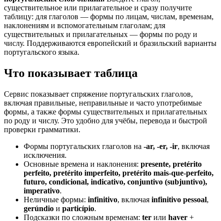
существительное или прилагательное и сразу получите
таблицу: для глаголов — формы по лицам, числам, временам,
наклонениям и вспомогательным глаголам; для
существительных и прилагательных — формы по роду и
числу. Поддерживаются европейский и бразильский варианты
португальского языка.
Что показывает таблица
Сервис показывает спряжение португальских глаголов,
включая правильные, неправильные и часто употребимые
формы, а также формы существительных и прилагательных
по роду и числу. Это удобно для учёбы, перевода и быстрой
проверки грамматики.
Формы португальских глаголов на
-ar, -er, -ir
, включая
исключения.
Основные времена и наклонения:
presente, pretérito
perfeito, pretérito imperfeito, pretérito mais-que-perfeito,
futuro, condicional, indicativo, conjuntivo (subjuntivo),
imperativo
.
Неличные формы:
infinitivo
, включая
infinitivo pessoal
,
gerúndio
и
particípio
.
Подсказки по сложным временам:
ter
или
haver
+