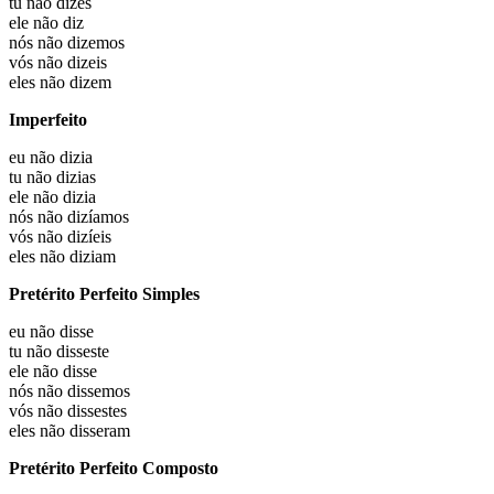
tu não
dizes
ele não
diz
nós não
dizemos
vós não
dizeis
eles não
dizem
Imperfeito
eu não
dizia
tu não
dizias
ele não
dizia
nós não
dizíamos
vós não
dizíeis
eles não
diziam
Pretérito Perfeito Simples
eu não
disse
tu não
disseste
ele não
disse
nós não
dissemos
vós não
dissestes
eles não
disseram
Pretérito Perfeito Composto