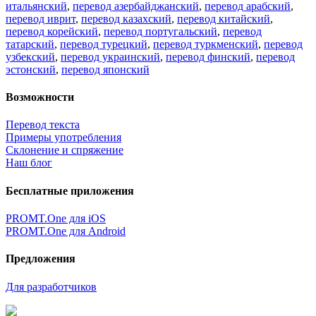
итальянский
,
перевод азербайджанский
,
перевод арабский
,
перевод иврит
,
перевод казахский
,
перевод китайский
,
перевод корейский
,
перевод португальский
,
перевод
татарский
,
перевод турецкий
,
перевод туркменский
,
перевод
узбекский
,
перевод украинский
,
перевод финский
,
перевод
эстонский
,
перевод японский
Возможности
Перевод текста
Примеры употребления
Склонение и спряжение
Наш блог
Бесплатные приложения
PROMT.One для iOS
PROMT.One для Android
Предложения
Для разработчиков