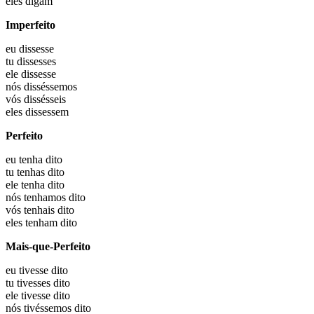
eles
digam
Imperfeito
eu
dissesse
tu
dissesses
ele
dissesse
nós
disséssemos
vós
dissésseis
eles
dissessem
Perfeito
eu
tenha dito
tu
tenhas dito
ele
tenha dito
nós
tenhamos dito
vós
tenhais dito
eles
tenham dito
Mais-que-Perfeito
eu
tivesse dito
tu
tivesses dito
ele
tivesse dito
nós
tivéssemos dito