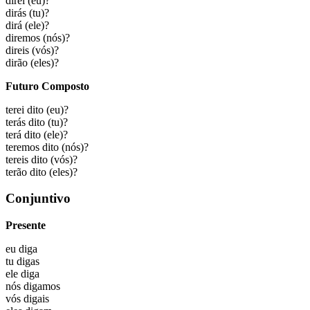
direi
(eu)?
dirás
(tu)?
dirá
(ele)?
diremos
(nós)?
direis
(vós)?
dirão
(eles)?
Futuro Composto
terei dito
(eu)?
terás dito
(tu)?
terá dito
(ele)?
teremos dito
(nós)?
tereis dito
(vós)?
terão dito
(eles)?
Conjuntivo
Presente
eu
diga
tu
digas
ele
diga
nós
digamos
vós
digais