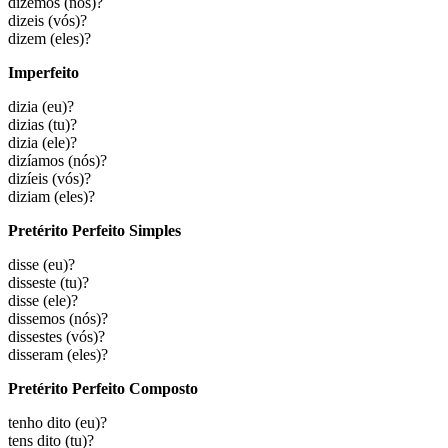
dizemos
(nós)?
dizeis
(vós)?
dizem
(eles)?
Imperfeito
dizia
(eu)?
dizias
(tu)?
dizia
(ele)?
dizíamos
(nós)?
dizíeis
(vós)?
diziam
(eles)?
Pretérito Perfeito Simples
disse
(eu)?
disseste
(tu)?
disse
(ele)?
dissemos
(nós)?
dissestes
(vós)?
disseram
(eles)?
Pretérito Perfeito Composto
tenho dito
(eu)?
tens dito
(tu)?