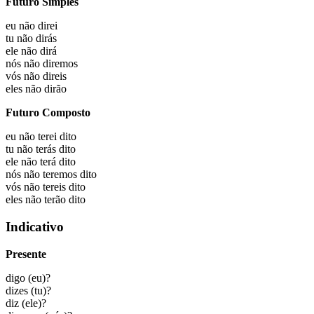
Futuro Simples
eu não
direi
tu não
dirás
ele não
dirá
nós não
diremos
vós não
direis
eles não
dirão
Futuro Composto
eu não
terei dito
tu não
terás dito
ele não
terá dito
nós não
teremos dito
vós não
tereis dito
eles não
terão dito
Indicativo
Presente
digo
(eu)?
dizes
(tu)?
diz
(ele)?