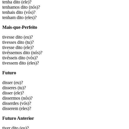
tenha dito
(ele)?
tenhamos dito
(nós)?
tenhais dito
(vós)?
tenham dito
(eles)?
Mais-que-Perfeito
tivesse dito
(eu)?
tivesses dito
(tu)?
tivesse dito
(ele)?
tivéssemos dito
(nós)?
tivésseis dito
(vós)?
tivessem dito
(eles)?
Futuro
disser
(eu)?
disseres
(tu)?
disser
(ele)?
dissermos
(nós)?
disserdes
(vós)?
disserem
(eles)?
Futuro Anterior
tiver dito
(eu)?