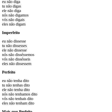
eu não
diga
tu não
digas
ele não
diga
nós não
digamos
vós não
digais
eles não
digam
Imperfeito
eu não
dissesse
tu não
dissesses
ele não
dissesse
nós não
disséssemos
vós não
dissésseis
eles não
dissessem
Perfeito
eu não
tenha dito
tu não
tenhas dito
ele não
tenha dito
nós não
tenhamos dito
vós não
tenhais dito
eles não
tenham dito
Mais-que-Perfeito