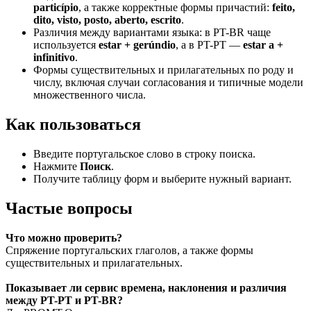
particípio
, а также корректные формы причастий:
feito,
dito, visto, posto, aberto, escrito
.
Различия между вариантами языка: в PT-BR чаще
используется
estar + gerúndio
, а в PT-PT —
estar a +
infinitivo
.
Формы существительных и прилагательных по роду и
числу, включая случаи согласования и типичные модели
множественного числа.
Как пользоваться
Введите португальское слово в строку поиска.
Нажмите
Поиск
.
Получите таблицу форм и выберите нужный вариант.
Частые вопросы
Что можно проверить?
Спряжение португальских глаголов, а также формы
существительных и прилагательных.
Показывает ли сервис времена, наклонения и различия
между PT-PT и PT-BR?