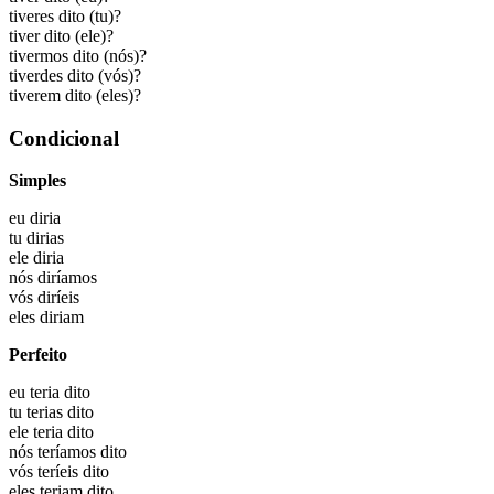
tiveres dito
(tu)?
tiver dito
(ele)?
tivermos dito
(nós)?
tiverdes dito
(vós)?
tiverem dito
(eles)?
Condicional
Simples
eu
diria
tu
dirias
ele
diria
nós
diríamos
vós
diríeis
eles
diriam
Perfeito
eu
teria dito
tu
terias dito
ele
teria dito
nós
teríamos dito
vós
teríeis dito
eles
teriam dito