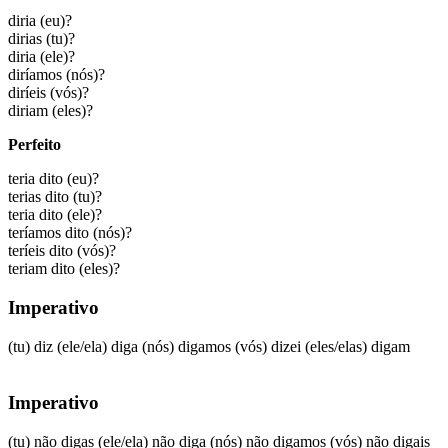
diria
(eu)?
dirias
(tu)?
diria
(ele)?
diríamos
(nós)?
diríeis
(vós)?
diriam
(eles)?
Perfeito
teria dito
(eu)?
terias dito
(tu)?
teria dito
(ele)?
teríamos dito
(nós)?
teríeis dito
(vós)?
teriam dito
(eles)?
Imperativo
(tu)
diz
(ele/ela)
diga
(nós)
digamos
(vós)
dizei
(eles/elas)
digam
Imperativo
(tu) não digas
(ele/ela) não diga
(nós) não digamos
(vós) não digais