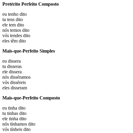
Pretérito Perfeito Composto
eu
tenho dito
tu
tens dito
ele
tem dito
nós
temos dito
vós
tendes dito
eles
têm dito
Mais-que-Perfeito Simples
eu
dissera
tu
disseras
ele
dissera
nós
disséramos
vós
disséreis
eles
disseram
Mais-que-Perfeito Composto
eu
tinha dito
tu
tinhas dito
ele
tinha dito
nós
tínhamos dito
vós
tínheis dito