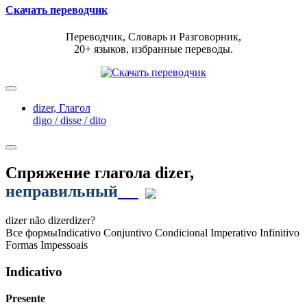
Скачать переводчик
Переводчик, Словарь и Разговорник,
20+ языков, избранные переводы.
dizer,
Глагол
digo / disse / dito
Спряжение глагола
dizer
,
неправильный
dizer
não dizer
dizer?
Все формы
Indicativo
Conjuntivo
Condicional
Imperativo
Infinitivo
Formas Impessoais
Indicativo
Presente