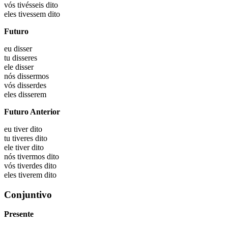
vós
tivésseis dito
eles
tivessem dito
Futuro
eu
disser
tu
disseres
ele
disser
nós
dissermos
vós
disserdes
eles
disserem
Futuro Anterior
eu
tiver dito
tu
tiveres dito
ele
tiver dito
nós
tivermos dito
vós
tiverdes dito
eles
tiverem dito
Conjuntivo
Presente