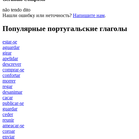
não
tendo dito
Нашли ошибку или неточность?
Напишите нам
.
Популярные португальские глаголы
estar-se
aguardar
girar
apelidar
descrever
comprar-se
confortar
morrer
regar
desanimar
caçar
publicar-se
guardar
ceder
reunir
ameaçar-se
coroar
enviar