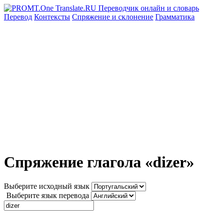
Перевод
Контексты
Спряжение
и склонение
Грамматика
Спряжение глагола «dizer»
Выберите исходный язык
Выберите язык перевода