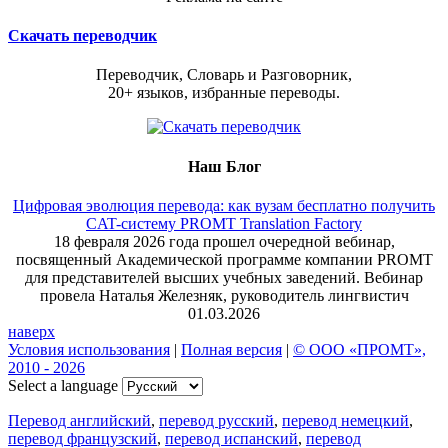
Скачать переводчик
Переводчик, Словарь и Разговорник,
20+ языков, избранные переводы.
Наш Блог
Цифровая эволюция перевода: как вузам бесплатно получить
CAT-систему PROMT Translation Factory
18 февраля 2026 года прошел очередной вебинар,
посвященный Академической программе компании PROMT
для представителей высших учебных заведений. Вебинар
провела Наталья Железняк, руководитель лингвистич
01.03.2026
наверх
Условия использования
|
Полная версия
|
© ООО «ПРОМТ»,
2010 - 2026
Select a language
Перевод английский
,
перевод русский
,
перевод немецкий
,
перевод французский
,
перевод испанский
,
перевод