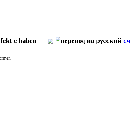
fekt с haben
сч
Formen