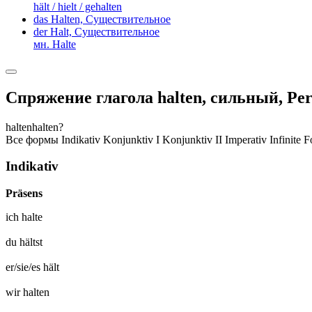
hält / hielt / gehalten
das Halten,
Существительное
der Halt,
Существительное
мн. Halte
Спряжение глагола
halten
,
сильный, Per
halten
halten?
Все формы
Indikativ
Konjunktiv I
Konjunktiv II
Imperativ
Infinite 
Indikativ
Präsens
ich
halte
du
hältst
er/sie/es
hält
wir
halten