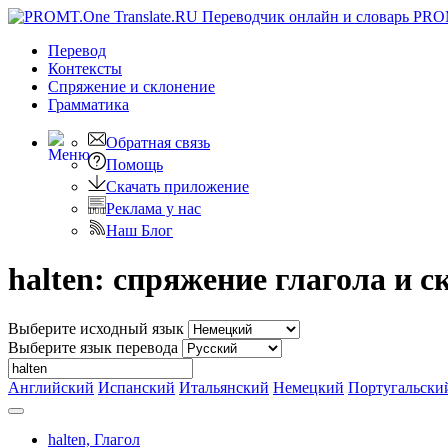
PRO
Перевод
Контексты
Спряжение
и склонение
Грамматика
Обратная связь
Помощь
Скачать приложение
Реклама у нас
Наш Блог
halten: спряжение глагола и 
Выберите исходный язык
Выберите язык перевода
Английский
Испанский
Итальянский
Немецкий
Португальски
halten,
Глагол