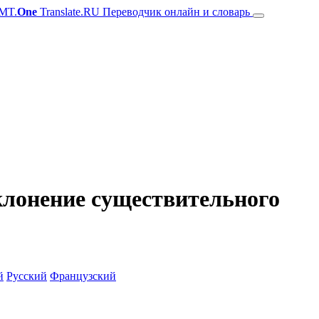
MT.
One
Translate.RU Переводчик онлайн и словарь
склонение существительного
й
Русский
Французский