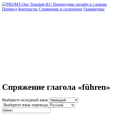
Перевод
Контексты
Спряжение
и склонение
Грамматика
Спряжение глагола «führen»
Выберите исходный язык
Выберите язык перевода