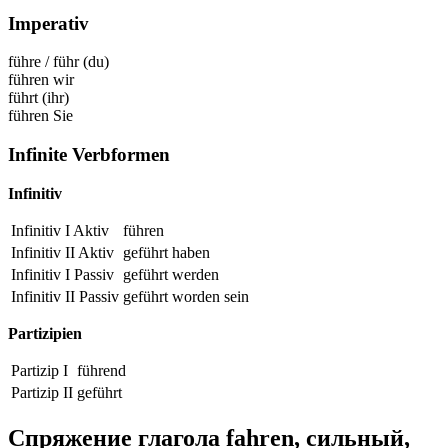
Imperativ
führe
/
führ
(du)
führen
wir
führt
(ihr)
führen
Sie
Infinite Verbformen
Infinitiv
Infinitiv I Aktiv
führen
Infinitiv II Aktiv
geführt
haben
Infinitiv I Passiv
geführt
werden
Infinitiv II Passiv
geführt
worden sein
Partizipien
Partizip I
führend
Partizip II
geführt
Спряжение глагола
fahren
,
сильный,