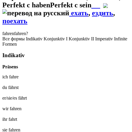
Perfekt с habenPerfekt с sein
ехать
,
ездить
,
поехать
fahren
fahren?
Все формы
Indikativ
Konjunktiv I
Konjunktiv II
Imperativ
Infinite
Formen
Indikativ
Präsens
ich
fahre
du
fährst
er/sie/es
fährt
wir
fahren
ihr
fahrt
sie
fahren