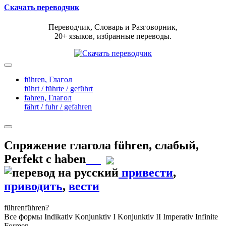
Скачать переводчик
Переводчик, Словарь и Разговорник,
20+ языков, избранные переводы.
führen,
Глагол
führt / führte / geführt
fahren,
Глагол
fährt / fuhr / gefahren
Спряжение глагола
führen
,
слабый,
Perfekt с haben
привести
,
приводить
,
вести
führen
führen?
Все формы
Indikativ
Konjunktiv I
Konjunktiv II
Imperativ
Infinite
Formen