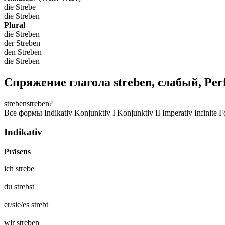
die Strebe
die Streben
Plural
die Streben
der Streben
den Streben
die Streben
Спряжение глагола
streben
,
слабый, Perf
streben
streben?
Все формы
Indikativ
Konjunktiv I
Konjunktiv II
Imperativ
Infinite 
Indikativ
Präsens
ich
strebe
du
strebst
er/sie/es
strebt
wir
streben