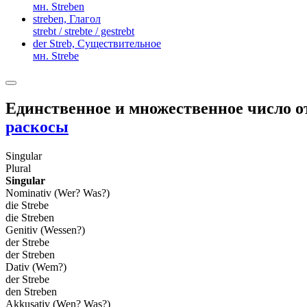
мн. Streben
streben,
Глагол
strebt / strebte / gestrebt
der Streb,
Существительное
мн. Strebe
Единственное и множественное число 
раскосы
Singular
Plural
Singular
Nominativ (Wer? Was?)
die Strebe
die Streben
Genitiv (Wessen?)
der Strebe
der Streben
Dativ (Wem?)
der Strebe
den Streben
Akkusativ (Wen? Was?)