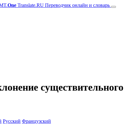
MT.
One
Translate.RU Переводчик онлайн и словарь
склонение существительного
й
Русский
Французский