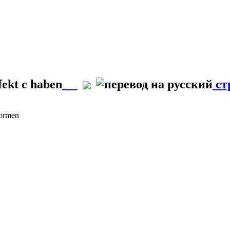
ekt с haben
ст
Formen