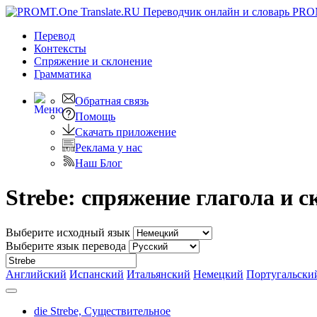
PRO
Перевод
Контексты
Спряжение
и склонение
Грамматика
Обратная связь
Помощь
Скачать приложение
Реклама у нас
Наш Блог
Strebe: спряжение глагола и 
Выберите исходный язык
Выберите язык перевода
Английский
Испанский
Итальянский
Немецкий
Португальски
die Strebe,
Существительное