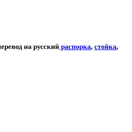
распорка
,
стойка
,