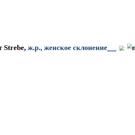
от
Strebe
,
ж.р.
, женское склонение