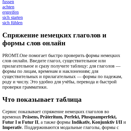
fussen
achten
ergreifen
sich starten
sich fühlen
Спряжение немецких глаголов и
формы слов онлайн
PROMT.One помогает быстро проверить формы немецких
слов онлайн. Введите глагол, существительное или
прилагательное и сразу получите таблицу: для глаголов —
формы по лицам, временам и наклонениям; для
существительных и прилагательных — формы по падежам,
роду и числу. Это удобно для учёбы, перевода и быстрой
проверки грамматики.
Что показывает таблица
Сервис показывает спряжение немецких глаголов во
временах
Präsens, Präteritum, Perfekt, Plusquamperfekt,
Futur I и Futur II
, а также формы
Indikativ, Konjunktiv I/II
и
Imperativ
. Поддерживаются модальные глаголы, формы с