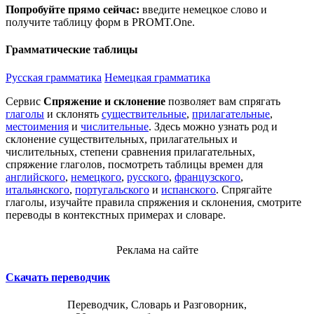
Попробуйте прямо сейчас:
введите немецкое слово и
получите таблицу форм в PROMT.One.
Грамматические таблицы
Русская грамматика
Немецкая грамматика
Сервис
Спряжение и склонение
позволяет вам спрягать
глаголы
и склонять
существительные
,
прилагательные
,
местоимения
и
числительные
. Здесь можно узнать род и
склонение существительных, прилагательных и
числительных, степени сравнения прилагательных,
спряжение глаголов, посмотреть таблицы времен для
английского
,
немецкого
,
русского
,
французского
,
итальянского
,
португальского
и
испанского
. Спрягайте
глаголы, изучайте правила спряжения и склонения, смотрите
переводы в контекстных примерах и словаре.
Реклама на сайте
Скачать переводчик
Переводчик, Словарь и Разговорник,