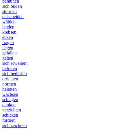
bemühen
sich bilden
stürmen
entscheiden
wählen
landen
krebsen
ecken
fragen
liegen
gefallen
gelten
sich erweitern
befreien
sich bedürfen
errichten
normen
heiraten
wachsen
schlagen
danken
verzichten
schicken
fördern
sich zeichnen