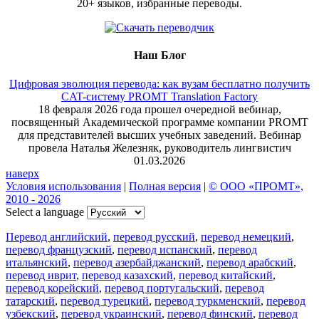
20+ языков, избранные переводы.
Наш Блог
Цифровая эволюция перевода: как вузам бесплатно получить
CAT-систему PROMT Translation Factory
18 февраля 2026 года прошел очередной вебинар,
посвященный Академической программе компании PROMT
для представителей высших учебных заведений. Вебинар
провела Наталья Железняк, руководитель лингвистич
01.03.2026
наверх
Условия использования
|
Полная версия
|
© ООО «ПРОМТ»,
2010 - 2026
Select a language
Перевод английский
,
перевод русский
,
перевод немецкий
,
перевод французский
,
перевод испанский
,
перевод
итальянский
,
перевод азербайджанский
,
перевод арабский
,
перевод иврит
,
перевод казахский
,
перевод китайский
,
перевод корейский
,
перевод португальский
,
перевод
татарский
,
перевод турецкий
,
перевод туркменский
,
перевод
узбекский
,
перевод украинский
,
перевод финский
,
перевод