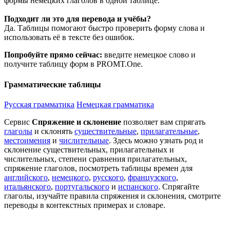
формы немецких глаголов в одной таблице.
Подходит ли это для перевода и учёбы?
Да. Таблицы помогают быстро проверить форму слова и
использовать её в тексте без ошибок.
Попробуйте прямо сейчас:
введите немецкое слово и
получите таблицу форм в PROMT.One.
Грамматические таблицы
Русская грамматика
Немецкая грамматика
Сервис
Спряжение и склонение
позволяет вам спрягать
глаголы
и склонять
существительные
,
прилагательные
,
местоимения
и
числительные
. Здесь можно узнать род и
склонение существительных, прилагательных и
числительных, степени сравнения прилагательных,
спряжение глаголов, посмотреть таблицы времен для
английского
,
немецкого
,
русского
,
французского
,
итальянского
,
португальского
и
испанского
. Спрягайте
глаголы, изучайте правила спряжения и склонения, смотрите
переводы в контекстных примерах и словаре.