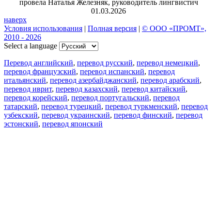
провела Наталья Железняк, руководитель лингвистич
01.03.2026
наверх
Условия использования
|
Полная версия
|
© ООО «ПРОМТ»,
2010 - 2026
Select a language
Перевод английский
,
перевод русский
,
перевод немецкий
,
перевод французский
,
перевод испанский
,
перевод
итальянский
,
перевод азербайджанский
,
перевод арабский
,
перевод иврит
,
перевод казахский
,
перевод китайский
,
перевод корейский
,
перевод португальский
,
перевод
татарский
,
перевод турецкий
,
перевод туркменский
,
перевод
узбекский
,
перевод украинский
,
перевод финский
,
перевод
эстонский
,
перевод японский
Возможности
Перевод текста
Примеры употребления
Склонение и спряжение
Наш блог
Бесплатные приложения