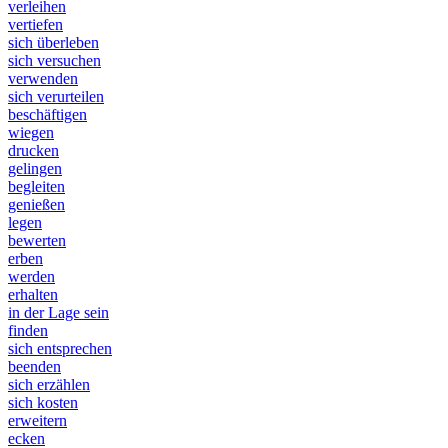
verleihen
vertiefen
sich überleben
sich versuchen
verwenden
sich verurteilen
beschäftigen
wiegen
drucken
gelingen
begleiten
genießen
legen
bewerten
erben
werden
erhalten
in der Lage sein
finden
sich entsprechen
beenden
sich erzählen
sich kosten
erweitern
ecken