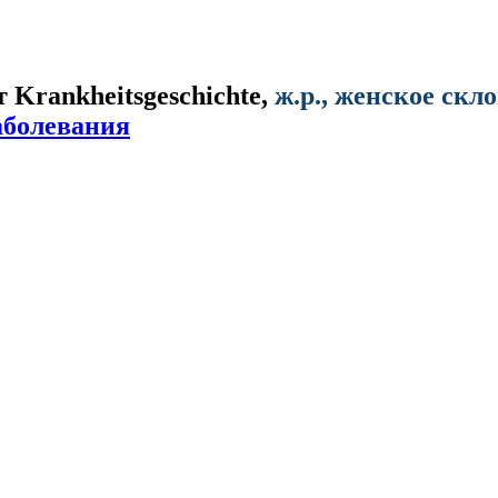
от
Krankheitsgeschichte
,
ж.р.
, женское скл
аболевания