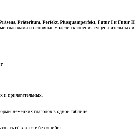
Präsens, Präteritum, Perfekt, Plusquamperfekt, Futur I и Futur II
ми глаголами и основные модели склонения существительных и
т.
х и прилагательных.
ормы немецких глаголов в одной таблице.
овать её в тексте без ошибок.