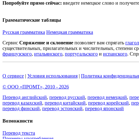
Попробуйте прямо сейчас:
введите немецкое слово и получит
Грамматические таблицы
Русская грамматика
Немецкая грамматика
Сервис
Спряжение и склонение
позволяет вам спрягать
глаго
существительных, прилагательных и числительных, степени ср
французского
,
итальянского
,
португальского
и
испанского
. Спр
О сервисе
|
Условия использования
|
Политика конфиденциальн
© ООО «ПРОМТ», 2010 - 2026
Перевод английский
,
перевод русский
,
перевод немецкий
,
пер
перевод казахский
,
перевод китайский
,
перевод корейский
,
пер
перевод финский
,
перевод эстонский
,
перевод японский
Возможности
Перевод текста
Примеры употребления