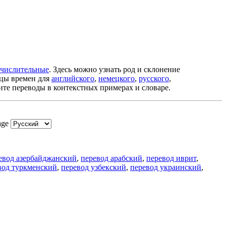
числительные
. Здесь можно узнать род и склонение
ицы времен для
английского
,
немецкого
,
русского
,
ите переводы в контекстных примерах и словаре.
age
евод азербайджанский
,
перевод арабский
,
перевод иврит
,
вод туркменский
,
перевод узбекский
,
перевод украинский
,