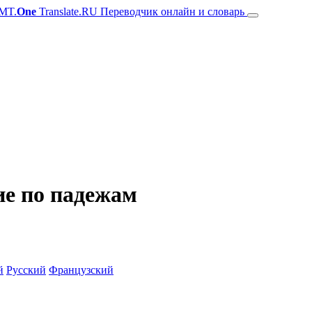
MT.
One
Translate.RU Переводчик онлайн и словарь
ие по падежам
й
Русский
Французский