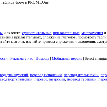
е таблицу форм в PROMT.One.
лы
и склонять
существительные
,
прилагательные
,
местоимения
и
авнения прилагательных, спряжение глаголов, посмотреть табл
ягайте глаголы, изучайте правила спряжения и склонения, смотр
ости
|
Реклама у нас
|
Помощь
|
Мобильная версия
|
Select a langu
евод французский
,
перевод испанский
,
перевод итальянский
,
пер
евод португальский
,
перевод татарский
,
перевод турецкий
,
пере