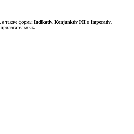
, а также формы
Indikativ, Konjunktiv I/II
и
Imperativ
.
 прилагательных.