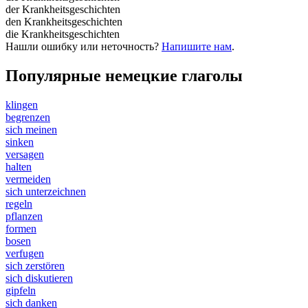
der Krankheitsgeschichten
den Krankheitsgeschichten
die Krankheitsgeschichten
Нашли ошибку или неточность?
Напишите нам
.
Популярные немецкие глаголы
klingen
begrenzen
sich meinen
sinken
versagen
halten
vermeiden
sich unterzeichnen
regeln
pflanzen
formen
bosen
verfugen
sich zerstören
sich diskutieren
gipfeln
sich danken