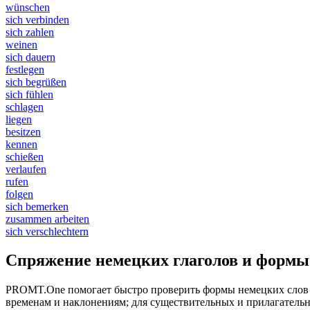
wünschen
sich verbinden
sich zahlen
weinen
sich dauern
festlegen
sich begrüßen
sich fühlen
schlagen
liegen
besitzen
kennen
schießen
verlaufen
rufen
folgen
sich bemerken
zusammen arbeiten
sich verschlechtern
Спряжение немецких глаголов и формы
PROMT.One помогает быстро проверить формы немецких слов он
временам и наклонениям; для существительных и прилагательн