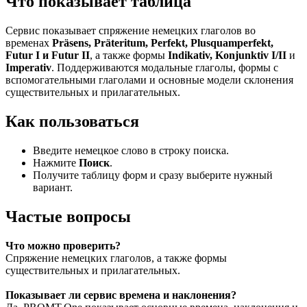
Что показывает таблица
Сервис показывает спряжение немецких глаголов во
временах
Präsens, Präteritum, Perfekt, Plusquamperfekt,
Futur I и Futur II
, а также формы
Indikativ, Konjunktiv I/II
и
Imperativ
. Поддерживаются модальные глаголы, формы с
вспомогательными глаголами и основные модели склонения
существительных и прилагательных.
Как пользоваться
Введите немецкое слово в строку поиска.
Нажмите
Поиск
.
Получите таблицу форм и сразу выберите нужный
вариант.
Частые вопросы
Что можно проверить?
Спряжение немецких глаголов, а также формы
существительных и прилагательных.
Показывает ли сервис времена и наклонения?