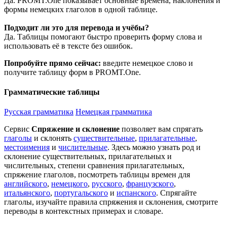
Да. PROMT.One показывает основные времена, наклонения и
формы немецких глаголов в одной таблице.
Подходит ли это для перевода и учёбы?
Да. Таблицы помогают быстро проверить форму слова и
использовать её в тексте без ошибок.
Попробуйте прямо сейчас:
введите немецкое слово и
получите таблицу форм в PROMT.One.
Грамматические таблицы
Русская грамматика
Немецкая грамматика
Сервис
Спряжение и склонение
позволяет вам спрягать
глаголы
и склонять
существительные
,
прилагательные
,
местоимения
и
числительные
. Здесь можно узнать род и
склонение существительных, прилагательных и
числительных, степени сравнения прилагательных,
спряжение глаголов, посмотреть таблицы времен для
английского
,
немецкого
,
русского
,
французского
,
итальянского
,
португальского
и
испанского
. Спрягайте
глаголы, изучайте правила спряжения и склонения, смотрите
переводы в контекстных примерах и словаре.