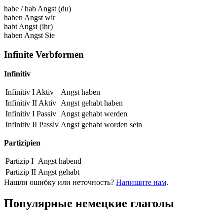
habe
/
hab Angst
(du)
haben Angst
wir
habt Angst
(ihr)
haben Angst
Sie
Infinite Verbformen
Infinitiv
Infinitiv I Aktiv
Angst haben
Infinitiv II Aktiv
Angst gehabt
haben
Infinitiv I Passiv
Angst gehabt
werden
Infinitiv II Passiv
Angst gehabt
worden sein
Partizipien
Partizip I
Angst habend
Partizip II
Angst gehabt
Нашли ошибку или неточность?
Напишите нам
.
Популярные немецкие глаголы