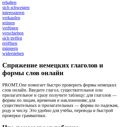
erhalten
sich schweigen
interessieren
verkaufen
grünen
verfügen
verschieben
sich treffen
eröffnen
männern
widerstehen
Спряжение немецких глаголов и
формы слов онлайн
PROMT.One помогает быстро проверить формы немецких
слов онлайн. Введите глагол, существительное или
прилагательное и сразу получите таблицу: для глаголов —
формы по лицам, временам и наклонениям; для
существительных и прилагательных — формы по падежам,
роду и числу. Это удобно для учёбы, перевода и быстрой
проверки грамматики.