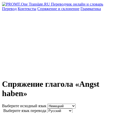
Перевод
Контексты
Спряжение
и склонение
Грамматика
Спряжение глагола «Angst
haben»
Выберите исходный язык
Выберите язык перевода