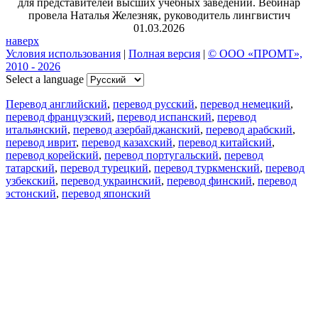
для представителей высших учебных заведений. Вебинар
провела Наталья Железняк, руководитель лингвистич
01.03.2026
наверх
Условия использования
|
Полная версия
|
© ООО «ПРОМТ»,
2010 - 2026
Select a language
Перевод английский
,
перевод русский
,
перевод немецкий
,
перевод французский
,
перевод испанский
,
перевод
итальянский
,
перевод азербайджанский
,
перевод арабский
,
перевод иврит
,
перевод казахский
,
перевод китайский
,
перевод корейский
,
перевод португальский
,
перевод
татарский
,
перевод турецкий
,
перевод туркменский
,
перевод
узбекский
,
перевод украинский
,
перевод финский
,
перевод
эстонский
,
перевод японский
Возможности
Перевод текста
Примеры употребления
Склонение и спряжение
Наш блог
Бесплатные приложения