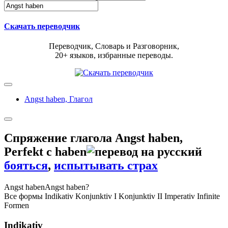
Скачать переводчик
Переводчик, Словарь и Разговорник,
20+ языков, избранные переводы.
Angst haben,
Глагол
Спряжение глагола
Angst haben
,
Perfekt с haben
бояться
,
испытывать страх
Angst haben
Angst haben?
Все формы
Indikativ
Konjunktiv I
Konjunktiv II
Imperativ
Infinite
Formen
Indikativ